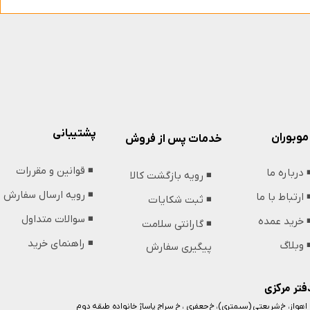
پشتیبانی
موبوران
خدمات پس از فروش
◾️ قوانین و مقررات
️ درباره ما
◾️ رویه بازگشت کالا
◾️ رویه ارسال سفارش
️ ارتباط با ما
◾️ ثبت شکایات
◾️ سوالات متداول
️ خرید عمده
◾️ گارانتی سلامت
◾️ راهنمای خرید
️ وبلاگ
پیگیری سفارش
فتر مرکزی
️ اهواز، خ شریعتی (سیمتری)، خ جعفری ، خ سراج پاساژ خانواده طبقه دوم