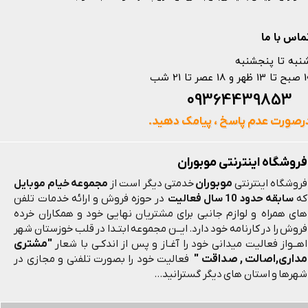
ماس با ما
نبه تا پنجشنبه
 و 18 عصر تا 21 شب
093644398
رصورت عدم پاسخ ، پیامک دهید.
فروشگاه اینترنتی موبوران
موبوران
فروشگاه اینترنتی
خدمتی دیگر است از
مجموعه خیام موبایل
که
سابقه حدود 10 سال فعالیت
در حوزه فروش و ارائه خدمات تلفن
های همراه و لوازم جانبی برای مشتریان نهایی خود و همکاران خرده
فروش را در کارنامه خود دارد. ایــن مجموعه ابتـدا در قلب خوزستان شهر
"مشتری
اهــواز فعالیت میدانی خود را آغـاز و پس از اندکـی با شعار
مداری,اصالت , صداقت "
فعالیت خود را بصورت تلفنی و مجازی در
شهرها و استان های دیگر گسترانید...