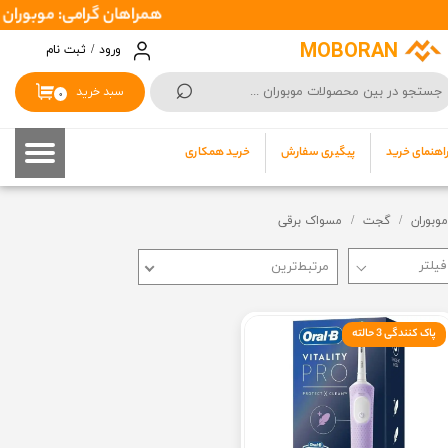
همراهان گرامی: موبوران سفارشات شما را در اسرع وقت ( 1 تا 2 روز
حساب کاربری من
MOBORAN
ورود
/
ثبت نام
⌕
تغییر گذر واژه
سبد خرید
۰
سفارشات
اهنمای خرید
پیگیری سفارش
خرید همکاری
خروج از حساب کاربری
موبوران
گجت
مسواک برقی
مرتبط‌ترین
پاک کنندگی 3 حالته