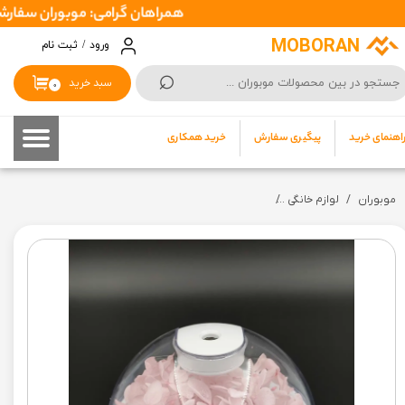
همراهان گرامی: موبوران سفارشات شما را در اسرع وقت ( 1 تا 2 روز کاری ) ارسال میکن
حساب کاربری من
MOBORAN
ورود
/
ثبت نام
⌕
تغییر گذر واژه
سبد خرید
۰
سفارشات
اهنمای خرید
پیگیری سفارش
خرید همکاری
خروج از حساب کاربری
موبوران
لوازم خانگی
دستگاه بخور سرد کودک و نوزاد flower humidifier (مخصوص بخور و رطوبت هوا و نرم کننده پوست)