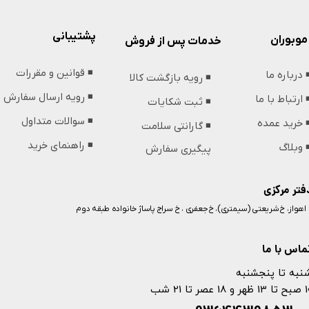
پشتیبانی
موبوران
خدمات پس از فروش
◾️ قوانین و مقررات
️ درباره ما
◾️ رویه بازگشت کالا
◾️ رویه ارسال سفارش
️ ارتباط با ما
◾️ ثبت شکایات
◾️ سوالات متداول
️ خرید عمده
◾️ گارانتی سلامت
◾️ راهنمای خرید
️ وبلاگ
پیگیری سفارش
فتر مرکزی
️ اهواز، خ شریعتی (سیمتری)، خ جعفری ، خ سراج پاساژ خانواده طبقه دوم
ماس با ما
نبه تا پنجشنبه
 و 18 عصر تا 21 شب