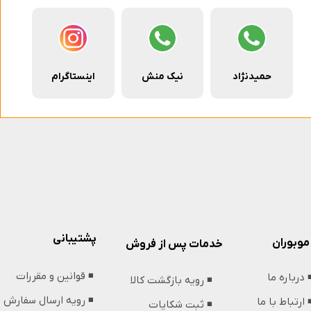
حمیدنژاد
نیک منش
اینستاگرام
پشتیبانی
موبوران
خدمات پس از فروش
◾️ قوانین و مقررات
️ درباره ما
◾️ رویه بازگشت کالا
◾️ رویه ارسال سفارش
️ ارتباط با ما
◾️ ثبت شکایات