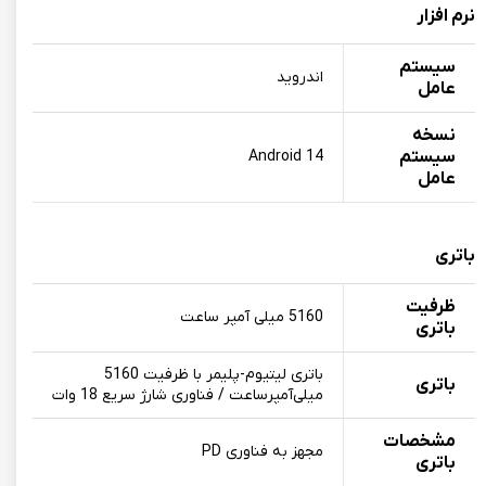
نرم افزار
سیستم
اندروید
عامل
نسخه
سیستم
Android 14
عامل
باتری
ظرفیت
5160 میلی آمپر ساعت
باتری
باتری لیتیوم‌-پلیمر با ظرفیت 5160
باتری
میلی‌آمپرساعت / فناوری شارژ سریع 18 وات
مشخصات
مجهز به فناوری PD
باتری