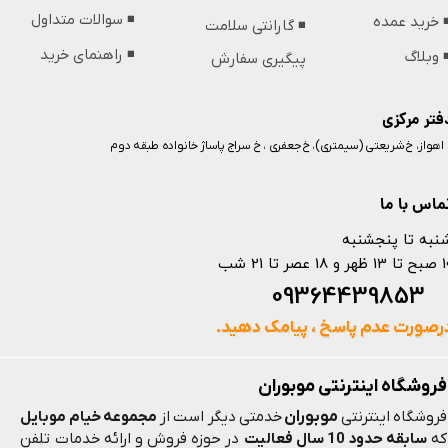
◾️ سوالات متداول
️ خرید عمده
◾️ گارانتی سلامت
◾️ راهنمای خرید
️ وبلاگ
پیگیری سفارش
فتر مرکزی
️ اهواز، خ شریعتی (سیمتری)، خ جعفری ، خ سراج پاساژ خانواده طبقه دوم
ماس با ما
نبه تا پنجشنبه
 و 18 عصر تا 21 شب
093644398
رصورت عدم پاسخ ، پیامک دهید.
فروشگاه اینترنتی موبوران
موبوران
فروشگاه اینترنتی
خدمتی دیگر است از
مجموعه خیام موبایل
که
سابقه حدود 10 سال فعالیت
در حوزه فروش و ارائه خدمات تلفن