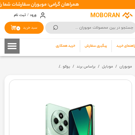
همراهان گرامی: موبوران سفارشات شما را در اسرع وقت ( 1 تا 2 روز کاری ) ارسال میکند تا نهایتا بین 3 تا 7 رو
حساب کاربری من
MOBORAN
ورود
/
ثبت نام
⌕
تغییر گذر واژه
سبد خرید
۰
سفارشات
اهنمای خرید
پیگیری سفارش
خرید همکاری
خروج از حساب کاربری
موبوران
موبایل
براساس برند
پوکو
گوشی موبایل شیائومی مدل پوکو Poco C75 ظرفیت 256 گیگابایت رم 8 گیگابایت (گارانتی 18 ماه شرکتی + کد فعالسازی رجیستری ) پک و رام گلوبال