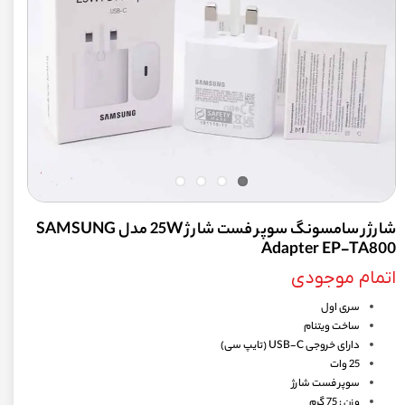
شارژر سامسونگ سوپر فست شارژ 25W مدل SAMSUNG
Adapter EP-TA800
اتمام موجودی
سری اول
ساخت ویتنام
دارای خروجی USB-C (تایپ سی)
25 وات
سوپر فست شارژ
وزن : 75 گرم