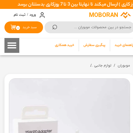
حساب کاربری من
MOBORAN
ورود
/
ثبت نام
⌕
تغییر گذر واژه
سبد خرید
۰
سفارشات
اهنمای خرید
پیگیری سفارش
خرید همکاری
خروج از حساب کاربری
موبوران
لوازم جانبی
شارژر سامسونگ سوپر فست شارژ 25W مدل SAMSUNG Adapter EP-TA800