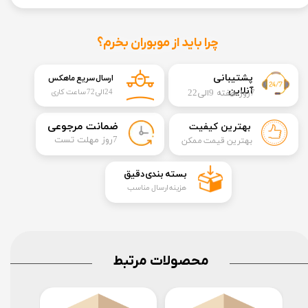
چرا باید از موبوران بخرم؟
​​پشتیبانی
ارسال سریع ماهکس
آنلاین
7روز هفته 9الی22
24الی72 ساعت کاری
​ضمانت مرجوعی
بهترین کیفیت
​7روز مهلت تست
بهترین قیمت ممکن
​بسته بندی دقیق​​​​​​​
هزینه ارسال مناسب
محصولات مرتبط