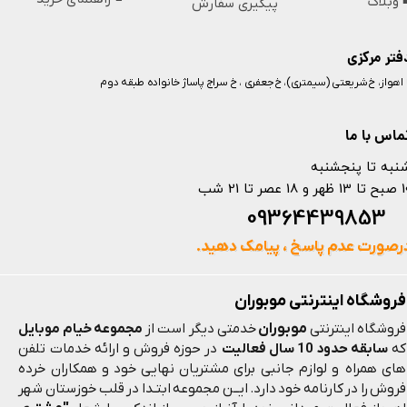
️ وبلاگ
پیگیری سفارش
فتر مرکزی
️ اهواز، خ شریعتی (سیمتری)، خ جعفری ، خ سراج پاساژ خانواده طبقه دوم
ماس با ما
نبه تا پنجشنبه
 و 18 عصر تا 21 شب
093644398
رصورت عدم پاسخ ، پیامک دهید.
فروشگاه اینترنتی موبوران
موبوران
فروشگاه اینترنتی
خدمتی دیگر است از
مجموعه خیام موبایل
که
سابقه حدود 10 سال فعالیت
در حوزه فروش و ارائه خدمات تلفن
های همراه و لوازم جانبی برای مشتریان نهایی خود و همکاران خرده
فروش را در کارنامه خود دارد. ایــن مجموعه ابتـدا در قلب خوزستان شهر