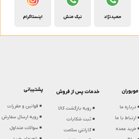
حمیدنژاد
نیک منش
اینستاگرام
پشتیبانی
موبوران
خدمات پس از فروش
◾️ قوانین و مقررات
️ درباره ما
◾️ رویه بازگشت کالا
◾️ رویه ارسال سفارش
️ ارتباط با ما
◾️ ثبت شکایات
◾️ سوالات متداول
️ خرید عمده
◾️ گارانتی سلامت
◾️ راهنمای خرید