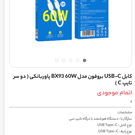
کابل USB-C بروفون مدل BX93 60W پاوربانکی ( دو سر
تایپ C )
اتمام موجودی
a
مشخصات
سازگار با : دستگاه هوشمند با درگاه تایپ سی
نوع کابل : USB Type-C
نوع رابط : USB Type-C