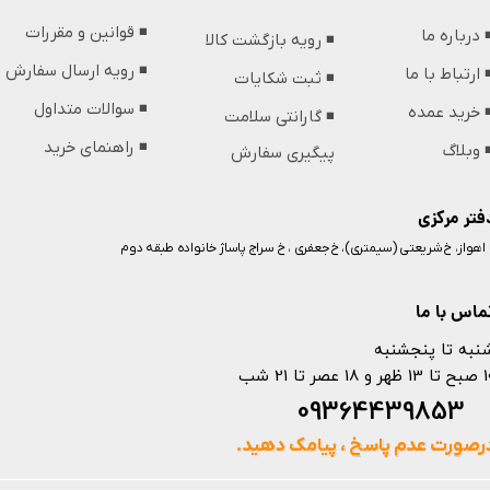
◾️ قوانین و مقررات
️ درباره ما
◾️ رویه بازگشت کالا
◾️ رویه ارسال سفارش
️ ارتباط با ما
◾️ ثبت شکایات
◾️ سوالات متداول
️ خرید عمده
◾️ گارانتی سلامت
◾️ راهنمای خرید
️ وبلاگ
پیگیری سفارش
فتر مرکزی
️ اهواز، خ شریعتی (سیمتری)، خ جعفری ، خ سراج پاساژ خانواده طبقه دوم
ماس با ما
نبه تا پنجشنبه
 و 18 عصر تا 21 شب
093644398
رصورت عدم پاسخ ، پیامک دهید.