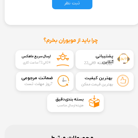
ثبت نظر
چرا باید از موبوران بخرم؟
​​پشتیبانی
ارسال سریع ماهکس
آنلاین
7روز هفته 9الی22
24الی72 ساعت کاری
​ضمانت مرجوعی
بهترین کیفیت
​7روز مهلت تست
بهترین قیمت ممکن
​بسته بندی دقیق​​​​​​​
هزینه ارسال مناسب