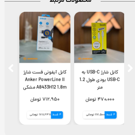
محصولات مرتبط
ژ
کابل شارژ USB-C به
کابل آیفونی فست شارژ
‌USB-C بودی طول 1.2
Anker PowerLine II
USB-C
متر
A8433H12 1.8m مشکی
ging
۴۷۰,۰۰۰ تومان
۷۱۲,۹۵۰ تومان
,۰۰۰
4 قسط
117,500 تومانی
4 قسط
178,238 تومانی
4 قسط