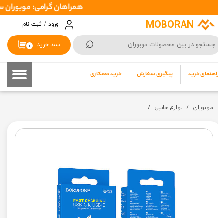
همراهان گرامی: موبوران سفارشات شما را در اسرع وقت ( 1 تا 2 روز کاری )
حساب کاربری من
MOBORAN
ورود
/
ثبت نام
⌕
تغییر گذر واژه
سبد خرید
۰
سفارشات
اهنمای خرید
پیگیری سفارش
خرید همکاری
خروج از حساب کاربری
موبوران
لوازم جانبی
کابل USB-C بروفون مدل BX93 60W پاوربانکی ( دو سر تایپ C )