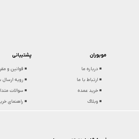
پشتیبانی
موبوران
◾️ قوانین و مق
◾️ درباره ما
◾️ رویه ارسال
◾️ ارتباط با ما
◾️ سوالات متدا
◾️ خرید عمده
◾️ راهنمای خری
◾️ وبلاگ