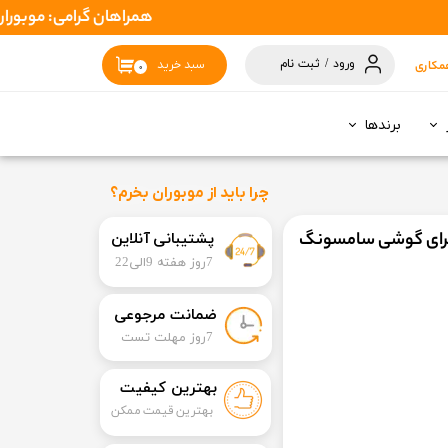
همراهان گرامی: موبوران سفارشات شما را در اسرع وقت ( 1 تا 2 روز کاری ) 
ورود
/
ثبت نام
مکاری
سبد خرید
۰
حساب کاربری
من
برندها
تغییر گذر واژه
سفارشات
چرا باید از موبوران بخرم؟
خروج از حساب
​​پشتیبانی آنلاین
کاربری
7روز هفته 9الی22
​ضمانت مرجوعی
​7روز مهلت تست
بهترین کیفیت
بهترین قیمت ممکن