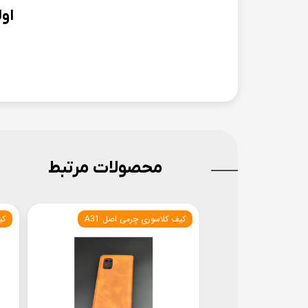
او
محصولات مرتبط
کیف کلاسوری چرمی اصل A31
کی