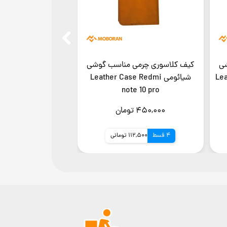
ی
کیف کلاسوری چرمی مناسب گوشی
شیائومی Leather Case Redmi
مناسب برای گوشی مو
axy A04s
note 10 pro
۴۵۰,۰۰۰ تومان
۴۵۰,۰۰۰ تومان
4 قسط
112,500 تومانی
4 قسط
112,500 توما