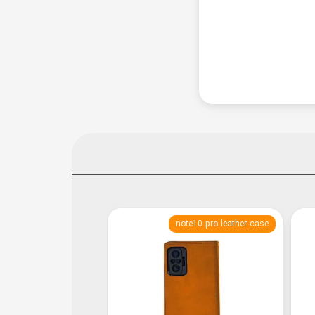
note10 pro leather case
کیف چرم کلاسوری a04s