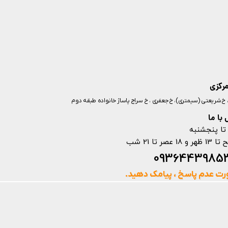
مرکزی
ز، خ شریعتی (سیمتری)، خ جعفری ، خ سراج پاساژ خانواده طبقه دوم
با ما
تا پنجشنبه
ت عدم پاسخ ، پیامک دهید.