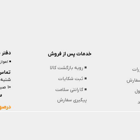
دفتر 
خدمات پس از فروش
◾️ اهوا
◾️ رویه بازگشت کالا
ررات
تماس 
شنبه 
◾️ ثبت شکایات
 سفارش
10 صبح تا 13 ظهر و 18 عصر تا 21 شب
◾️ گارانتی سلامت
ول
09364439853
پیگیری سفارش
د
درصور