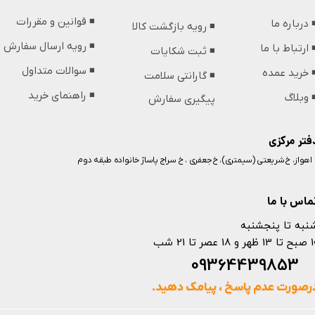
◾️ قوانین و مقررات
️ درباره ما
◾️ رویه بازگشت کالا
◾️ رویه ارسال سفارش
️ ارتباط با ما
◾️ ثبت شکایات
◾️ سوالات متداول
️ خرید عمده
◾️ گارانتی سلامت
◾️ راهنمای خرید
️ وبلاگ
پیگیری سفارش
فتر مرکزی
️ اهواز، خ شریعتی (سیمتری)، خ جعفری ، خ سراج پاساژ خانواده طبقه دوم
ماس با ما
نبه تا پنجشنبه
 و 18 عصر تا 21 شب
093644398
رصورت عدم پاسخ ، پیامک دهید.