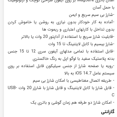
آسان باتری MagSafe بر روی آیفون طراحی کوچک و ارگونومیک
با حمل آسان
-شارژ بی سیم سریع و ایمن
-آماده به کار خودکار بدون نیازی به روشن یا خاموش کردن
بدون تداخل با کارتهای اعتباری و ریموت ها
-قابلیت شارژ سریع با استفاده از آداپتور 20 وات یا بالاتر
-شارژ بیسیم با کابل لایتنینگ تا 15 وات
-قابل استفاده با تمامی مدلهای آیفون سری 12 تا 15 جنس
بدنه پلاستیک سفید با لوگو اپل به رنگ خاکستری
-رویه یا صفحه شارژ از جنس سیلیکون قابل استفاده بر روی
سیستم عامل 14.7 iOS به بالا
- طريقه اتصال مغناطیسی با امکان شارژ بی سیم
- قابل شارژ با کابل لایتنینگ و قابل شارژ با شارژر 20 وات USB-
C‏
- امکان شارژ دو طرفه هم زمان گوشی و باتری یک
گارانتی