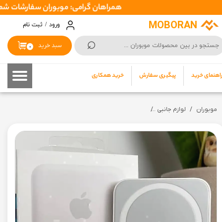
همراهان گرامی: موبوران سفارشات شما را در اسرع وقت ( 1 تا 2 روز کاری ) ارسال میکند تا نهایتا بین
حساب کاربری من
MOBORAN
ورود
/
ثبت نام
⌕
تغییر گذر واژه
سبد خرید
۰
سفارشات
اهنمای خرید
پیگیری سفارش
خرید همکاری
خروج از حساب کاربری
موبوران
لوازم جانبی
باتری پک مگ سیف اپل Battery Pack MagSafe MJWY3AM/A model A2384