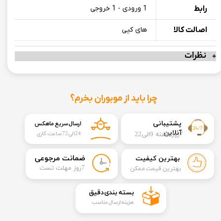
رابط
1 ورودی - 1 خروجی
اصالت کالا
های کپی
نظرات
چرا باید از موبوران بخرم؟
​​پشتیبانی
ارسال سریع ماهکس
آنلاین
7روز هفته 9الی22
24الی72 ساعت کاری
​ضمانت مرجوعی
بهترین کیفیت
​7روز مهلت تست
بهترین قیمت ممکن
​بسته بندی دقیق​​​​​​​
هزینه ارسال مناسب