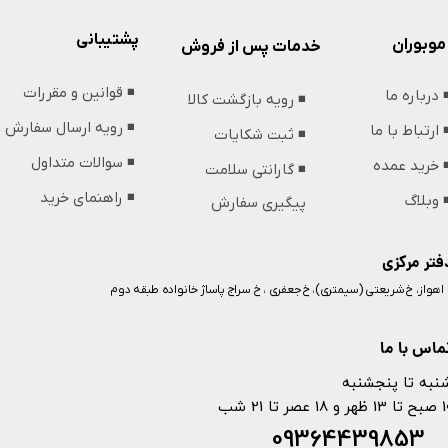
پشتیبانی
موبوران
خدمات پس از فروش
◾️ قوانین و مقررات
️ درباره ما
◾️ رویه بازگشت کالا
◾️ رویه ارسال سفارش
️ ارتباط با ما
◾️ ثبت شکایات
◾️ سوالات متداول
️ خرید عمده
◾️ گارانتی سلامت
◾️ راهنمای خرید
️ وبلاگ
پیگیری سفارش
فتر مرکزی
️ اهواز، خ شریعتی (سیمتری)، خ جعفری ، خ سراج پاساژ خانواده طبقه دوم
ماس با ما
نبه تا پنجشنبه
 و 18 عصر تا 21 شب
093644398