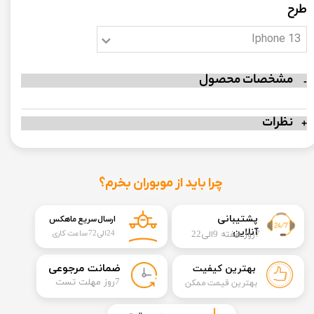
طرح
Iphone 13
مشخصات محصول
نظرات
چرا باید از موبوران بخرم؟
​​پشتیبانی
ارسال سریع ماهکس
آنلاین
7روز هفته 9الی22
24الی72 ساعت کاری
​ضمانت مرجوعی
بهترین کیفیت
​7روز مهلت تست
بهترین قیمت ممکن