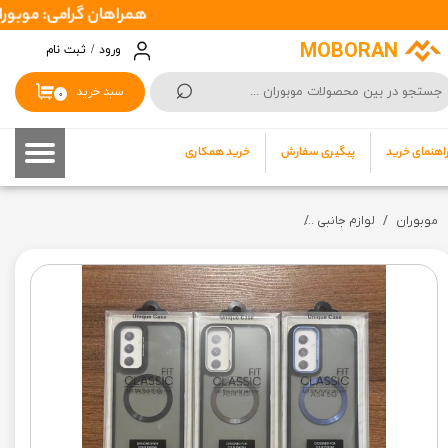
همراهان گرامی: موبوران سفارشات شما را در اسرع وقت ( 1 تا 2 ر
حساب کاربری من
MOBORAN
ورود
/
ثبت نام
⌕
تغییر گذر واژه
سبد خرید
۰
سفارشات
اهنمای خرید
پیگیری سفارش
خرید همکاری
خروج از حساب کاربری
موبوران
لوازم جانبی
گارد دودی رنگی مک سیف دار اورجینال مناسب برای ایفون