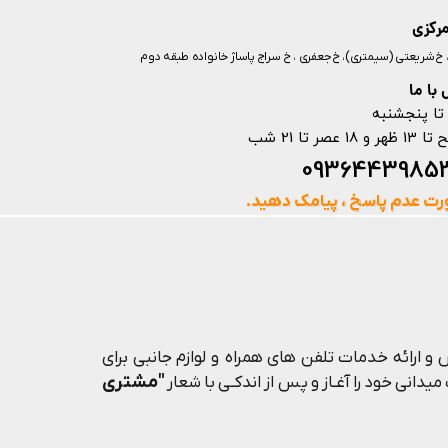
مرکزی
ز، خ شریعتی (سیمتری)، خ جعفری ، خ سراج پاساژ خانواده طبقه دوم
با ما
تا پنجشنبه
ت عدم پاسخ ، پیامک دهید.
و ارائه خدمات تلفن های همراه و لوازم جانبی برای
"مشتری
یدانی خود را آغـاز و پس از اندکـی با شعار