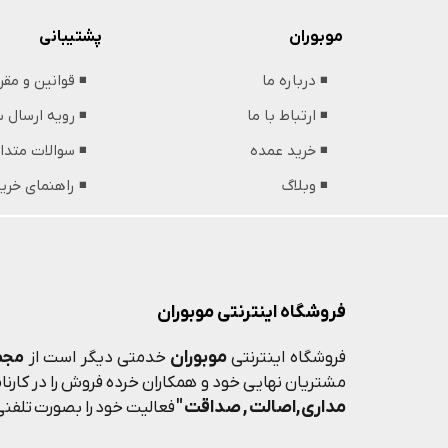
پشتیبانی
موبوران
◾️ قوانین و مق
◾️ درباره ما
◾️ رویه ارسال
◾️ ارتباط با ما
◾️ سوالات متدا
◾️ خرید عمده
◾️ راهنمای خری
◾️ وبلاگ
فروشگاه اینترنتی موبوران
موبوران
فروشگاه اینترنتی
خدمتی دیگر است از
مجم
مشتریان نهایی خود و همکاران خرده فروش را در کارنامه
مداری,اصالت , صداقت "
فعالیت خود را بصورت تلفنی 