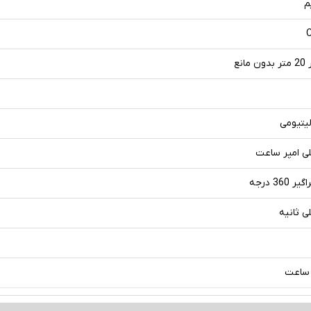
م
مانع
لیتیومی
360 درجه