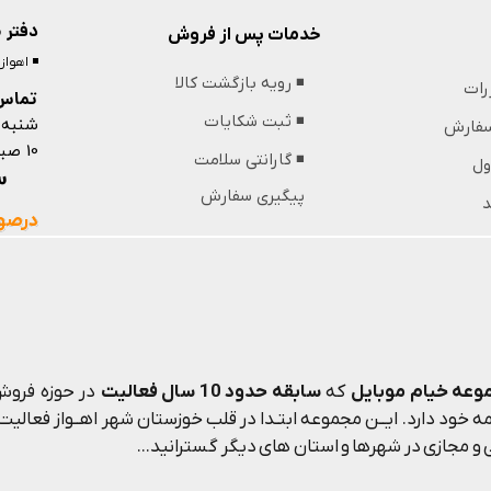
دفتر 
خدمات پس از فروش
◾️ اهوا
◾️ رویه بازگشت کالا
ررات
تماس 
شنبه 
◾️ ثبت شکایات
 سفارش
10 صبح تا 13 ظهر و 18 عصر تا 21 شب
◾️ گارانتی سلامت
ول
09364439853
پیگیری سفارش
د
درصور
وعه خیام موبایل
که
سابقه حدود 10 سال فعالیت
در حوزه فروش 
 خود دارد. ایــن مجموعه ابتـدا در قلب خوزستان شهر اهــواز فعالیت م
و مجازی در شهرها و استان های دیگر گسترانید...