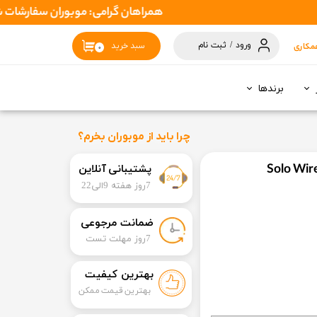
همراهان گرامی: موبوران سفارشات شما را در اسرع وقت ( 1 تا 2 روز کاری ) ارسال میکند تا نهایتا بین 
ورود
/
ثبت نام
مکاری
سبد خرید
۰
حساب کاربری
من
برندها
تغییر گذر واژه
سفارشات
چرا باید از موبوران بخرم؟
خروج از حساب
​​پشتیبانی آنلاین
کاربری
7روز هفته 9الی22
​ضمانت مرجوعی
​7روز مهلت تست
بهترین کیفیت
بهترین قیمت ممکن