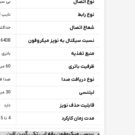
نوع اتصال
بی سی
نوع رابط
تایپ C
شعاع اتصال
حداکثر 20 متر بدون 
نسبت سیگنال به نویز میکروفون
64DB
منبع تغذیه
باتری 
ظرفیت باتری
60 میلی امپر ساعت
نوع دریافت صدا
صدا فراگیر 
لیتنسی
30 میلی ثانیه
قابلیت حذف نویز
دارد
مدت زمان کارکرد
4 تا 5 ساعت
بررسی میکروفون یقه ایی تکی گرین لاین