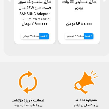
شارژر مسافرتی 33 وات
شارژر سامسونگ سوپر
خروجی USB و USB-C و
بودی
فست شارژ 25W مدل
سامسو
SAMSUNG Adapter
EP-TA2510 (گارانتی
4511
۱,۴۵۰,۰۰۰ تومان
۲,۹۰۰,۰۰۰ تومان
,۷۵۰
شرکتی 12ماه)
4 قسط
362,500 تومانی
4 قسط
725,000 تومانی
4 قسط
همواره تخفیف
ضمانت 7 روزه بازگشت
روی کالاهای پرطرفدار
روی تمام دسته بندی ها