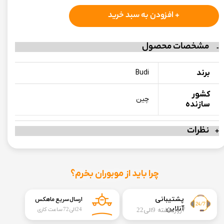
+ افزودن به سبد خرید
مشخصات محصول
برند
Budi
کشور
چین
سازنده
نظرات
چرا باید از موبوران بخرم؟
​​پشتیبانی
ارسال سریع ماهکس
آنلاین
7روز هفته 9الی22
24الی72 ساعت کاری