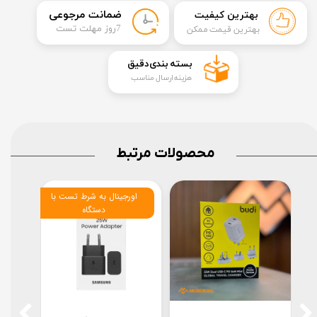
​ضمانت مرجوعی
بهترین کیفیت
​7روز مهلت تست
بهترین قیمت ممکن
​بسته بندی دقیق​​​​​​​
هزینه ارسال مناسب
محصولات مرتبط
اورجینال به شرط تست با
ویتنام
دستگاه