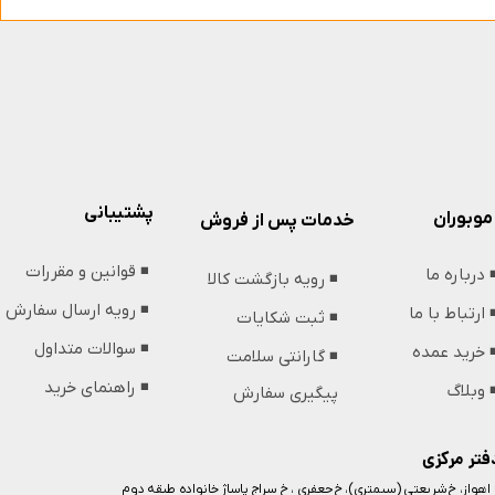
پشتیبانی
موبوران
خدمات پس از فروش
◾️ قوانین و مقررات
️ درباره ما
◾️ رویه بازگشت کالا
◾️ رویه ارسال سفارش
️ ارتباط با ما
◾️ ثبت شکایات
◾️ سوالات متداول
️ خرید عمده
◾️ گارانتی سلامت
◾️ راهنمای خرید
️ وبلاگ
پیگیری سفارش
فتر مرکزی
️ اهواز، خ شریعتی (سیمتری)، خ جعفری ، خ سراج پاساژ خانواده طبقه دوم