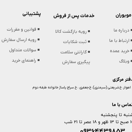
پشتیبانی
موبوران
خدمات پس از فروش
◾️ قوانین و مقررات
️ درباره ما
◾️ رویه بازگشت کالا
◾️ رویه ارسال سفارش
️ ارتباط با ما
◾️ ثبت شکایات
◾️ سوالات متداول
️ خرید عمده
◾️ گارانتی سلامت
◾️ راهنمای خرید
️ وبلاگ
پیگیری سفارش
فتر مرکزی
️ اهواز، خ شریعتی (سیمتری)، خ جعفری ، خ سراج پاساژ خانواده طبقه دوم
ماس با ما
نبه تا پنجشنبه
 و 18 عصر تا 21 شب
093644398