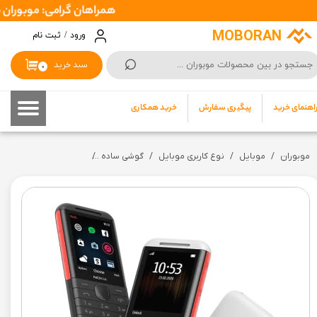
همراهان گرامی: موبوران سفارشات شما را در اسرع وقت ( 1 تا 2 روز کاری
حساب کاربری من
MOBORAN
ورود
/
ثبت نام
⌕
تغییر گذر واژه
سبد خرید
۰
سفارشات
اهنمای خرید
پیگیری سفارش
خرید همکاری
خروج از حساب کاربری
موبوران
موبایل
نوع کاربری موبایل
گوشی ساده
گوشی ساده نوکیا مدل Nokia 5310 Dual sim دو سیم کارت (رجیستر شده + کد فعالسازی رجیستر)- (گارانتی سلامت ۷ روزه کالا)