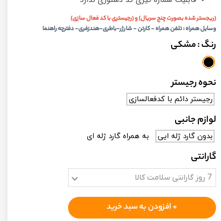
(ریجستر شده بصورت چنج سریال) و (رجیستری با کد فعال سازی)
وسایل همراه : تلفن همراه - کارتن - شارژر-باطری-هندزفری- دفترچه راهنما
رنگ
: مشکی
نحوه رجیستر
رجیستر دائم با کدفعالسازی
لوازم جانبی
بدون گارد ژله ایی
به همراه گارد ژله ای
گارانتی
7 روز گارانتی سلامت کالا
+ افزودن به سبد خرید