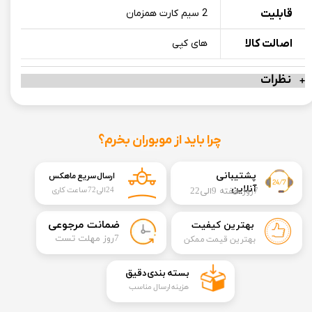
قابلیت
2 سیم کارت همزمان
اصالت کالا
های کپی
نظرات
چرا باید از موبوران بخرم؟
​​پشتیبانی
ارسال سریع ماهکس
آنلاین
7روز هفته 9الی22
24الی72 ساعت کاری
​ضمانت مرجوعی
بهترین کیفیت
​7روز مهلت تست
بهترین قیمت ممکن
​بسته بندی دقیق​​​​​​​
هزینه ارسال مناسب