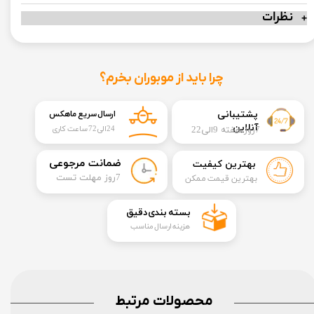
نظرات
چرا باید از موبوران بخرم؟
​​پشتیبانی
ارسال سریع ماهکس
آنلاین
7روز هفته 9الی22
24الی72 ساعت کاری
​ضمانت مرجوعی
بهترین کیفیت
​7روز مهلت تست
بهترین قیمت ممکن
​بسته بندی دقیق​​​​​​​
هزینه ارسال مناسب
محصولات مرتبط