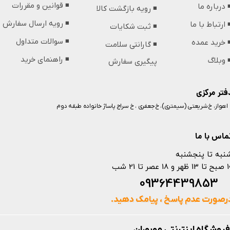
◾️ قوانین و مقررات
️ درباره ما
◾️ رویه بازگشت کالا
◾️ رویه ارسال سفارش
️ ارتباط با ما
◾️ ثبت شکایات
◾️ سوالات متداول
️ خرید عمده
◾️ گارانتی سلامت
◾️ راهنمای خرید
️ وبلاگ
پیگیری سفارش
فتر مرکزی
️ اهواز، خ شریعتی (سیمتری)، خ جعفری ، خ سراج پاساژ خانواده طبقه دوم
ماس با ما
نبه تا پنجشنبه
 و 18 عصر تا 21 شب
093644398
رصورت عدم پاسخ ، پیامک دهید.
فروشگاه اینترنتی موبوران