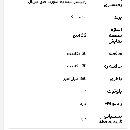
رجیستر شده به صورت چنج سریال
رجیستری
برند
سامسونگ
اندازه
صفحه
2.2 اینچ
نمایش
حافظه
30 مگابایت
حافظه رم
30 مگابایت
باطری
880 میلی‌آمپر
بلوتوث
دارد
رادیو FM
دارد
پشتیبانی از
دارد
کارت حافظه