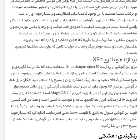
نظر نمیرسند که در هر صورت به نسبت میان رده بودن این گوشی منطقی به نظر میرسد در
مورد لنز فوق عريض هم نتایج نسبتا خوبی را داریم اعوجاجی در تصاویر مشاهده نمیشود
و جزئیات نسبتا هستند با این وجود قاعدتا نباید انتظار تصاویر بسیار حرفه ای را داشته
باشید لنز ماکرو مانند بسیاری از گوشیهای مشابه پایه ای ترین حالت ممکن را دارد اما در کل
راضی کننده است. در نور شب كیفیت تا حدودی افت میکند و نویزها یا پخش نور در تصویر
مشاهده میشود که با فعال کردن حالت دوربین میتوانید آن را برطرف کنید. در نهایت
دوربین سلفی ۱۶ مگاپیکسلی را داریم که همان عملکردی را دارد که انتظار میرود
عکسهای ساده و نسبتا خوش رنگ و لعاب با جزئیات کافی که برای ثبت سلفیها کاربردی
هستند.
پردازنده و باتری X9b:
برای این گوشی از پردازنده 10 Snapdragon 6gen استفاده شده که یک تراشه کاربردی و
محبوب در گوشیهای میانرده است. با این پردازنده می توانید تمامی کارهای روزمره را بدون
هیچ مشکلی انجام دهید و انتظار یک عملکرد روان و سریع را داشته باشید امکان بازی هم
با گوشی آنر مدل X9 وجود دارد اما بهتر است تنظیمات گرافیکی را روی حالت مدیوم قرار
دهید. همچنین برای این گوشی از رابط کاربری 7.2 MagicOS استفاده شده که روی بستر
اندروید ۱۳ کار میکند. این رابط کاربری ساده و دوست داشتنی است و تعدادی اپلیکیشن
از پیش نصب شده هم به صورت مرتب برای استفاده راحت تر شما وجود دارد از دیگر نقاط
قوت این گوشی میتوان به باتری با ظرفیت ۵۸۰۰ میلی آمپر ساعت اشاره کرد که بسیار خوب
عمل میکند و شارژدهی بسیار خوبی دارد. همچنین میتوانید این گوشی را به ک
مک شارژر
سریع ۳۳ واتی شارژ کنید.
رنگبندی
: مشکی