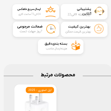
​​پشتیبانی
ارسال سریع ماهکس
آنلاین
7روز هفته 9الی22
24الی72 ساعت کاری
​ضمانت مرجوعی
بهترین کیفیت
​7روز مهلت تست
بهترین قیمت ممکن
​بسته بندی دقیق​​​​​​​
هزینه ارسال مناسب
محصولات مرتبط
اپل استوری - 2025