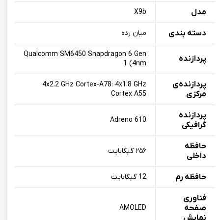
مدل
X9b
دسته بندی
میان رده
Qualcomm SM6450 Snapdragon 6 Gen
پردازنده
1 (4nm
پردازنده‌ی
4x2.2 GHz Cortex-A78: 4x1.8 GHz
مرکزی
Cortex A55
پردازنده
Adreno 610
گرافیکی
حافظه
۲۵۶ گیگابایت
داخلی
حافظه رم
12 گیگابایت
فناوری
صفحه
AMOLED
نمایش