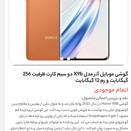
گوشی موبایل آنر مدل X9b دو سیم کارت ظرفیت 256
گیگابایت و رم 12 گیگابایت
اتمام موجودی
نقد و برررسی اجمالی محصول:
گوشی Honor X9B در سال 2023 روانه بازار شد و به عنوان یکی از بهترین و مقاوم ترین
گوشیهای میان رده توانست به فروش خوبی دست پیدا کند. این گوشی از پردازنده کم
مصرف 1 Snapdragon 6 gen استفاده میکند که یکی از بهترین پردازنده ها در بازار
گوشیهای میان رده به حساب می آید. این پردازنده به میتواند بازیها و برنامه ها را بدون
مشکل و به صورت روان اجرا کند. با این حال نباید از چنین پردازنده میان رده ای انتظار اجرای