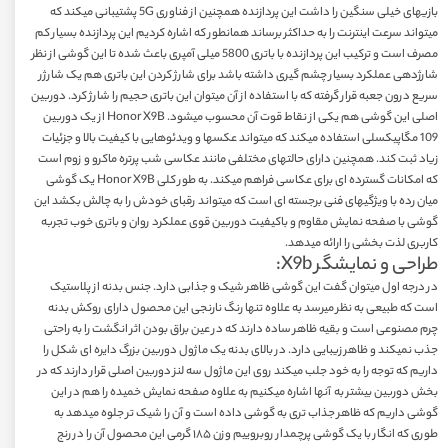
بازیهای خیلی سنگین را داشت این پردازنده همچنین از فناوری 5G پشتیبانی میکند که
میتواند سرعت اینترنت را به حداکثر برساند همانطور که اشاره کردیم این پردازنده بسیار کم
مصرف است و ترکیب این پردازنده با باتری 5800 میلی آمپری باعث شده تا این گوشی از نظر
شارژدهی عملکرد بسیار چشم گیری داشته باشد برای شارژ کردن این باتری هم یک شارژر
سریع درون جعبه قرار گرفته که با استفاده از آن میتوان این باتری حجیم را شارژ کرد. دوربین
اصلی این گوشی هم یکی از نقاط قوت آن محسوب میشود. Honor X9B از یک دوربین
109 مگاپیکسلی استفاده میکند که میتواند عکسها و ویدئوهایی با کیفیت بالا و جزئیات
زیاد ثبت کند. همچنین دارای حالتهای مختلفی مانند عکاسی شب پرتره ماکرو و زوم است
که امکانات گسترده ای برای عکاسی فراهم میکند. به طور کلی Honor X9B یک گوشی
میان رده با ویژگیهای فنی برجسته ای است که میتواند رقبای خودش را به چالش بکشد این
گوشی با صفحه نمایش مقاوم و باکیفیت دوربین قوی عملکرد روان و باتری خوب تجربه
کاربری لذت بخشی را ارائه میدهد.
طراحی و نمایشگر X9b:
در درجه اول میتوان گفت این گوشی ظاهر شیک و جذابی دارد. جنس بدنه از پلاستیک
است که طبیعی به نظر میرسد به علاوه تنها رنگ نارنجی این محصول دارای روکش بدنه
چرم مصنوعی است و بقیه ظاهر ساده دارند که در عین براق بودن اثر انگشت را به راحتی
جذب نمیکند و ظاهر زیبایی دارد. در بالای بدنه یک ماژول دوربین بزرگ دایره ای شکل را
داریم که توجه را به خود جلب میکند روی این ماژول سه لنز دوربین اصلی قرار دارند که در
بخش دوربین بیشتر به آنها اشاره میکنیم به علاوه صفحه نمایش خمیده را هم در این
گوشی داریم که ظاهر جذاب تری به گوشی داده است و آن را شیک تر جلوه میدهد به
طوری که انگار با یک گوشی پرچمدار روبروییم وزن ۱۸۵ گرمی این محصول آن را در رنج