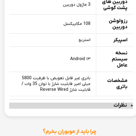
دوربین های
3 ماژول دوربین
پشت گوشی
رزولوشن
108 مگاپیکسل
دوربین
اسپیکر
استریو
نسخه
سیستم
Android ۱۳
عامل
باتری غیر قابل تعویض با ظرفیت 5800
مشخصات
میلی امپر قابلیت شارژ با توان 35 وات /
باتری
قابلیت شارژ Reverse Wired
نظرات
چرا باید از موبوران بخرم؟