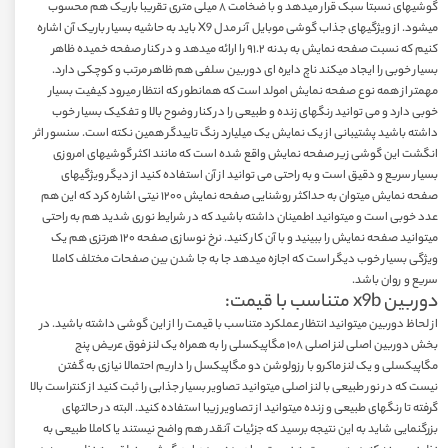
گوشیهای نسبتا سبک قرار میدهد و با ضخامت ۸ میلی متری تقریبا باریک هم محسوب
میشود. از ویژگیهای جذاب گوشی موبایل آنر مدل X9 باید به حاشیه بسیار باریک آن اشاره
کنیم که نسبت صفحه نمایش به بدنه ۹۱.۲ را ارائه میدهد و در کنار صفحه خمیده ظاهر
بسیار خوبی را ایجاد میکند ناچ دایره ای دوربین سلفی هم ظاهر مرتب و کوچکی دارد.
مهمتر از همه نوع صفحه نمایش امولد است که همانطور که انتظار میرود کیفیت بسیار
خوبی دارد و می توانید رنگهای زنده و طبیعی را در کنار وضوح بالا و تفکیک بسیار خوب
داشته باشید پشتیبانی از یک نمایش یک میلیارد رنگ تاییدگر همین نکته است. سنسور اثر
انگشت این گوشی زیر صفحه نمایش واقع شده است که مانند اکثر گوشیهای امروزی
بسیار سریع و دقیق است و به راحتی می توانید از آن استفاده کنید از دیگر ویژگیهای
صفحه نمایش میتوان به حداکثر روشنایی صفحه نمایش ۱۲۰۰ نیتی اشاره کرد که این هم
عدد خوبی است و میتوانید اطمینان داشته باشید که در شرایط نوری شدید هم به راحتی
میتوانید صفحه نمایش را ببینید و با آن کار کنید. نرخ نوسازی صفحه ۱۲۰ هرتزی هم یک
ویژگی بسیار خوب دیگر است که اجازه میدهد جا به جا شدن بین صفحات مختلف کاملا
سریع و روان باشد.
دوربین x9b متناسب با قیمت:
از لحاظ دوربین میتوانید انتظار عملکرد متناسب با قیمت را از این گوشی داشته باشید. در
بخش دوربین اصلی لنز اصلی ۱۰۸ مگاپیکسلی را به همراه یک لنز فوق عریض پنج
مگاپیکسلی و یک لنز ماکرو با رزولوشن دو مگاپیکسل را داریم احتمالا نیازی به گفتن
نیست که در نور طبیعی با لنز اصلی میتوانید تصاویر بسیار جذابی را ثبت کنید از کنتراست بالا
گرفته تا رنگهای طبیعی و زنده میتوانید از تصاویر زیبا استفاده کنید. البته در حالتهای
بزرگنمایی شاید به این نتیجه برسید که جزئیات آنقدر هم واضح نیستند یا کاملا طبیعی به