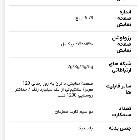
اندازه
صفحه
6.78 اینچ
نمایش
رزولوشن
صفحه
۱۲۲۰×۲۷۱۲ پیکسل
نمایش
شبکه های
2g/3g/4g/5g
ارتباطاتی
صفحه نمایش با نرخ به روز رسانی 120
سایر قابلیت
هرتز/ پشتیبانی از یک میلیارد رنگ / حداکثر
ها
روشنایی 1200 نیت
تعداد
دو سیم کارت همزمان
سیمکارت
جنس بدنه
پلاستیک