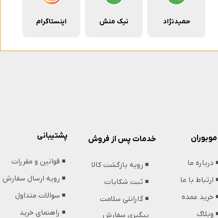
حمیدنژاد
نیک منش
اینستاگرام
پشتیبانی
موبوران
خدمات پس از فروش
◾️ قوانین و مقررات
️ درباره ما
◾️ رویه بازگشت کالا
◾️ رویه ارسال سفارش
️ ارتباط با ما
◾️ ثبت شکایات
◾️ سوالات متداول
️ خرید عمده
◾️ گارانتی سلامت
◾️ راهنمای خرید
️ وبلاگ
پیگیری سفارش