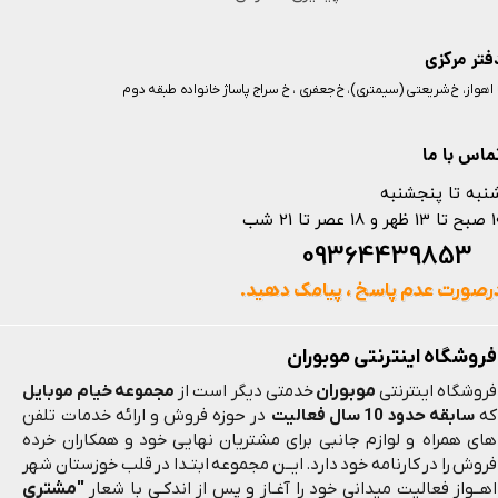
فتر مرکزی
️ اهواز، خ شریعتی (سیمتری)، خ جعفری ، خ سراج پاساژ خانواده طبقه دوم
ماس با ما
نبه تا پنجشنبه
 و 18 عصر تا 21 شب
093644398
رصورت عدم پاسخ ، پیامک دهید.
فروشگاه اینترنتی موبوران
موبوران
فروشگاه اینترنتی
خدمتی دیگر است از
مجموعه خیام موبایل
که
سابقه حدود 10 سال فعالیت
در حوزه فروش و ارائه خدمات تلفن
های همراه و لوازم جانبی برای مشتریان نهایی خود و همکاران خرده
فروش را در کارنامه خود دارد. ایــن مجموعه ابتـدا در قلب خوزستان شهر
"مشتری
اهــواز فعالیت میدانی خود را آغـاز و پس از اندکـی با شعار