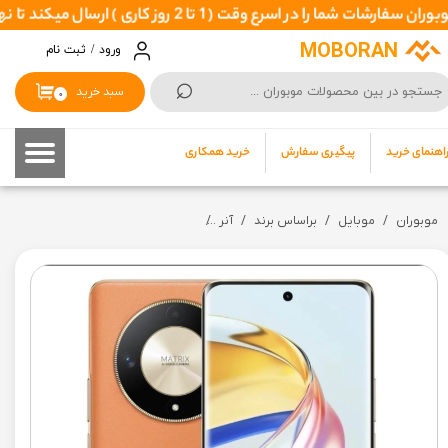
ا 2 روز کاری ) ارسال میکند تا نهایتا بین 3 تا 7 روزکاری بدستتان برسد
حساب کاربری من
MOBORAN
ورود
/
ثبت نام
⌕
تغییر گذر واژه
سبد خرید
۰
سفارشات
اهنمای خرید
پیگیری سفارش
خرید همکاری
خروج از حساب کاربری
موبوران
موبایل
براساس برند
آنر
گوشی موبایل آنر مدل X9b دو سیم کارت ظرفیت 256 گیگابایت و رم 12 گیگابایت