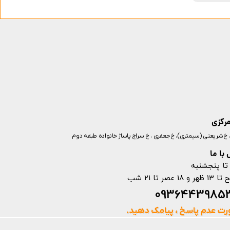
مرکزی
ز، خ شریعتی (سیمتری)، خ جعفری ، خ سراج پاساژ خانواده طبقه دوم
با ما
تا پنجشنبه
ت عدم پاسخ ، پیامک دهید.