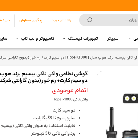
⌕
راهنمای خرید
پیگیری سفارش
خرید ه
بی
اسپیکر
تجهیزات گیمینگ
کامپیوتر و لپ تاپ
سایر
انکر | Anker
هارد SSD
سونی | Sony
5 تا 7 میلیون تومان
7 تا 10 میلیون تومان
تا 3 میلیون تومان
از 3 تا 5 میلیون تومان
از 5 تا 9 میلیون
از 10 تا 15 میلیون
از 16 میلیون به بالا
10 تا 15 میلیون تومان
15 میلیون تومان به بالا
مودم روتر ADSL
مودم روتر 3G/4G/5G
 هوپ مدل | Hope K1000 | دو سیم کارت+ رم خور (بدون گارانتی شرکتی)
دو سیم کارت+ رم خور (بدون گارانتی شرکت
اتمام موجودی
واکی تاکی Hope k1000
دو سیم کارت
ساپورت رم تا 8گیگابایت
قابلیت استفاده به عنوان واکی تاکی (بیسیم)
برد واکی تاکی تا 3 کیلومتر