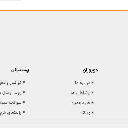
پشتیبانی
موبوران
◾️ قوانین و مق
◾️ درباره ما
◾️ رویه ارسال
◾️ ارتباط با ما
◾️ سوالات متدا
◾️ خرید عمده
◾️ راهنمای خری
◾️ وبلاگ