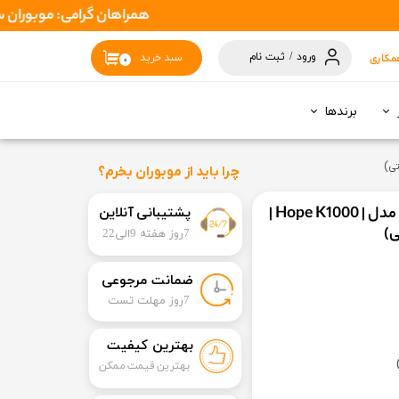
همراهان گرامی: موبوران سفارشات شما را در اسرع وقت ( 1 تا 2 روز کاری ) ارسال م
ورود
/
ثبت نام
مکاری
سبد خرید
۰
حساب کاربری
من
برندها
تغییر گذر واژه
سفارشات
چرا باید از موبوران بخرم؟
خروج از حساب
گوشی نظامی واکی تاکی بیسیم برند هوپ مدل | Hope K1000 |
​​پشتیبانی آنلاین
کاربری
ی)
7روز هفته 9الی22
​ضمانت مرجوعی
​7روز مهلت تست
بهترین کیفیت
بهترین قیمت ممکن