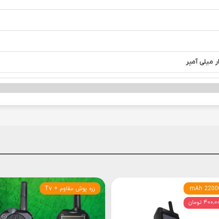
22000 m
زره پوش مقاوم + Tv
۴۰۰, تومان