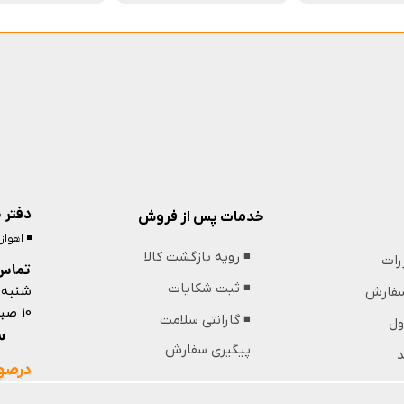
دفتر 
خدمات پس از فروش
◾️ اهوا
◾️ رویه بازگشت کالا
ررات
تماس 
شنبه 
◾️ ثبت شکایات
 سفارش
10 صبح تا 13 ظهر و 18 عصر تا 21 شب
◾️ گارانتی سلامت
ول
09364439853
پیگیری سفارش
د
درصور