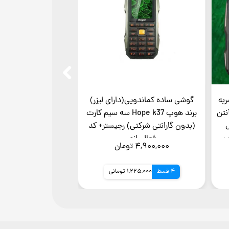
| ضد ضربه
گوشی ساده کماندویی(دارای لیزر)
گوشی ساده کماندویی
نتن
برند هوپ Hope k37 سه سیم کارت
(بدون گارانتی شرکتی) رجیستر+ کد
سیمکارت (گارانتی 7 روزه سلامت )
ون
فعالسازی
۴,۹۰۰,۰۰۰ تومان
۰۰,۰۰۰
۵,۲۰۰,۰۰۰ تومان
4 قسط
1,225,000 تومانی
4 قسط
1,250,000 تو