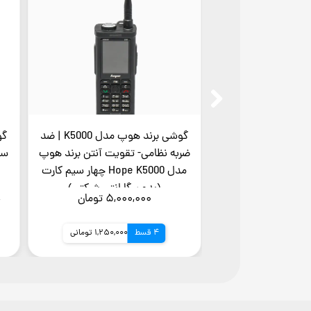
گوشی برند هوپ مدل K5000 | ضد
ضربه نظامی- تقویت آنتن برند هوپ
سه
مدل Hope K5000 چهار سیم کارت
(بدون گارانتی شرکتی)
۵,۰۰۰,۰۰۰ تومان
۰
4 قسط
1,250,000 تومانی