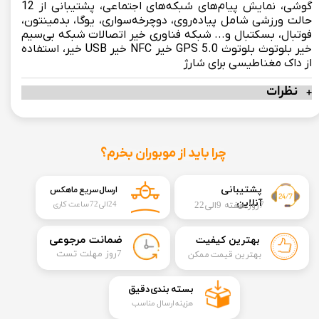
گوشی، نمایش پیام‌های شبکه‌های اجتماعی، پشتیبانی از 12
حالت ورزشی شامل پیاده‌روی، دوچرخه‌سواری، یوگا، بدمینتون،
فوتبال، بسکتبال و... شبکه فناوری خیر اتصالات شبکه بی‌سیم
خیر بلوتوث بلوتوث 5.0 GPS خیر NFC خیر USB خیر، استفاده
از داک مغناطیسی برای شارژ
نظرات
چرا باید از موبوران بخرم؟
​​پشتیبانی
ارسال سریع ماهکس
آنلاین
7روز هفته 9الی22
24الی72 ساعت کاری
​ضمانت مرجوعی
بهترین کیفیت
​7روز مهلت تست
بهترین قیمت ممکن
​بسته بندی دقیق​​​​​​​
هزینه ارسال مناسب