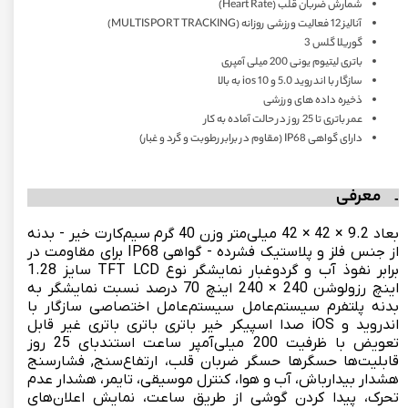
شمارش ضربان قلب (Heart Rate)
آنالیز 12 فعالیت ورزشی روزانه (MULTISPORT TRACKING)
گوریلا گلس 3
باتری لیتیوم یونی 200 میلی آمپری
سازگار با اندروید 5.0 و ios 10 به بالا
ذخیره داده های ورزشی
عمر باتری تا 25 روز در حالت آماده به کار
دارای گواهی IP68 (مقاوم در برابر رطوبت و گرد و غبار)
معرفی
بعاد 9.2 × 42 × 42 میلی‌متر وزن 40 گرم سیم‌کارت خیر - بدنه
از جنس فلز و پلاستیک فشرده - گواهی IP68 برای مقاومت در
برابر نفوذ آب و گردوغبار نمایشگر نوع TFT LCD سایز 1.28
اینچ رزولوشن 240 × 240 اینچ 70 درصد نسبت نمایشگر به
بدنه پلتفرم سیستم‌عامل سیستم‌عامل اختصاصی سازگار با
اندروید و iOS صدا اسپیکر خیر باتری باتری باتری غیر قابل
تعویض با ظرفیت 200 میلی‌آمپر ساعت استندبای 25 روز
قابلیت‌ها حسگرها حسگر ضربان قلب، ارتفاع‌سنج, فشارسنج
هشدار بیدارباش، آب و هوا، کنترل موسیقی، تایمر، هشدار عدم
تحرک، پیدا کردن گوشی از طریق ساعت، نمایش اعلان‌های