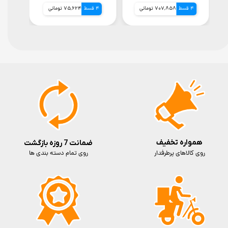
4 قسط
707,858 تومانی
4 قسط
75,624 تومانی
4 قسط
همواره تخفیف
ضمانت 7 روزه بازگشت
روی کالاهای پرطرفدار
روی تمام دسته بندی ها