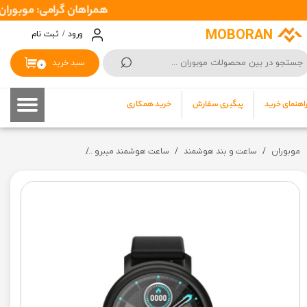
همراهان گرامی: موبوران سفارشات شما را در اسرع وقت ( 1 تا 2 روز ک
حساب کاربری من
MOBORAN
ورود
/
ثبت نام
⌕
تغییر گذر واژه
سبد خرید
۰
سفارشات
اهنمای خرید
پیگیری سفارش
خرید همکاری
خروج از حساب کاربری
موبوران
ساعت و بند هوشمند
ساعت هوشمند میبرو
Xiaomi Mibro Air - ساعت هوشمند