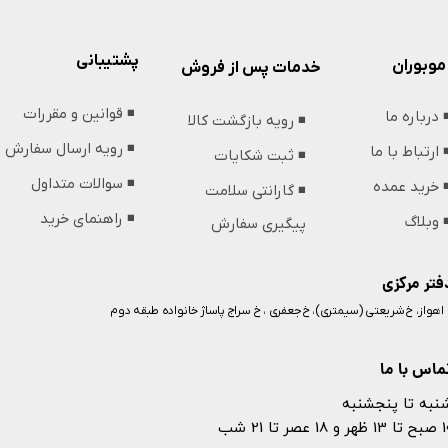
پشتیبانی
موبوران
خدمات پس از فروش
◾️ قوانین و مقررات
️ درباره ما
◾️ رویه بازگشت کالا
◾️ رویه ارسال سفارش
️ ارتباط با ما
◾️ ثبت شکایات
◾️ سوالات متداول
️ خرید عمده
◾️ گارانتی سلامت
◾️ راهنمای خرید
️ وبلاگ
پیگیری سفارش
فتر مرکزی
️ اهواز، خ شریعتی (سیمتری)، خ جعفری ، خ سراج پاساژ خانواده طبقه دوم
ماس با ما
نبه تا پنجشنبه
 و 18 عصر تا 21 شب