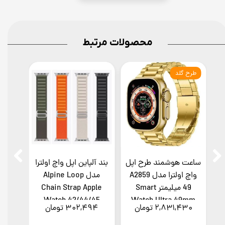
محصولات مرتبط
طرح گلد
ساعت هوشمند طرح اپل
بند آلپاین اپل واچ اولترا
بند
واچ اولترا مدل A2859
مدل Alpine Loop
49 میلیمتر Smart
Chain Strap Apple
and
Watch 42/44/45
Watch Ultra 49mm
۲,۸۳۱,۴۳۰ تومان
۳۰۲,۴۹۴ تومان
۰۳۰