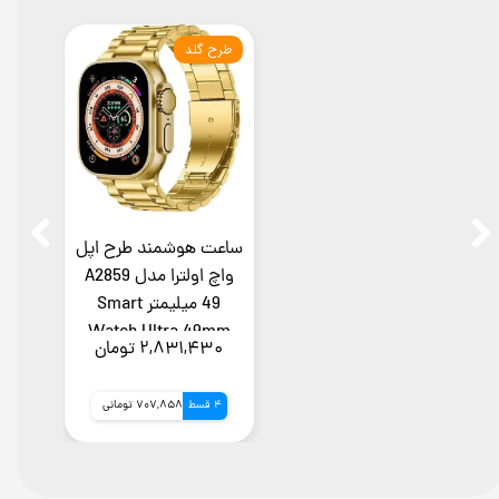
طرح گلد
ساعت هوشمند طرح اپل
واچ اولترا مدل A2859
49 میلیمتر Smart
Watch Ultra 49mm
۲,۸۳۱,۴۳۰ تومان
4 قسط
707,858 تومانی