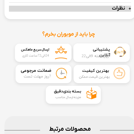
نظرات
چرا باید از موبوران بخرم؟
​​پشتیبانی
ارسال سریع ماهکس
آنلاین
7روز هفته 9الی22
24الی72 ساعت کاری
​ضمانت مرجوعی
بهترین کیفیت
​7روز مهلت تست
بهترین قیمت ممکن
​بسته بندی دقیق​​​​​​​
هزینه ارسال مناسب
محصولات مرتبط