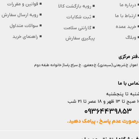
◾️ قوانین و مقررات
️ درباره ما
◾️ رویه بازگشت کالا
◾️ رویه ارسال سفارش
️ ارتباط با ما
◾️ ثبت شکایات
◾️ سوالات متداول
️ خرید عمده
◾️ گارانتی سلامت
◾️ راهنمای خرید
️ وبلاگ
پیگیری سفارش
فتر مرکزی
️ اهواز، خ شریعتی (سیمتری)، خ جعفری ، خ سراج پاساژ خانواده طبقه دوم
ماس با ما
نبه تا پنجشنبه
 و 18 عصر تا 21 شب
093644398
رصورت عدم پاسخ ، پیامک دهید.