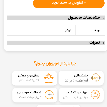
+ افزودن به سبد خرید
مشخصات محصول
برند
نوکیا
نظرات
چرا باید از موبوران بخرم؟
​​پشتیبانی
ارسال سریع ماهکس
آنلاین
7روز هفته 9الی22
24الی72 ساعت کاری
​ضمانت مرجوعی
بهترین کیفیت
​7روز مهلت تست
بهترین قیمت ممکن