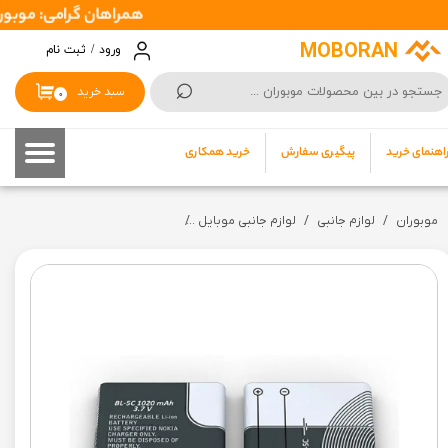
همراهان گرامی: موبوران سفارشات شما را در اسرع وقت ( 1 تا 2 
حساب کاربری من
MOBORAN
ورود
/
ثبت نام
⌕
تغییر گذر واژه
سبد خرید
۰
سفارشات
اهنمای خرید
پیگیری سفارش
خرید همکاری
خروج از حساب کاربری
موبوران
لوازم جانبی
لوازم جانبی موبایل
باتری لیتیوم یونی BL-5C اصل | battery 5C باطری