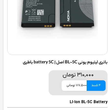
باتری لیتیوم یونی BL-5C اصل | battery 5C باطری
۳۱۰,۰۰۰ تومان
4 قسط
77,500 تومانی
LI-Ion BL-5C Battery