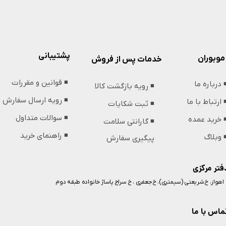
پشتیبانی
موبوران
خدمات پس از فروش
◾️ قوانین و مقررات
️ درباره ما
◾️ رویه بازگشت کالا
◾️ رویه ارسال سفارش
️ ارتباط با ما
◾️ ثبت شکایات
◾️ سوالات متداول
️ خرید عمده
◾️ گارانتی سلامت
◾️ راهنمای خرید
️ وبلاگ
پیگیری سفارش
فتر مرکزی
️ اهواز، خ شریعتی (سیمتری)، خ جعفری ، خ سراج پاساژ خانواده طبقه دوم
ماس با ما