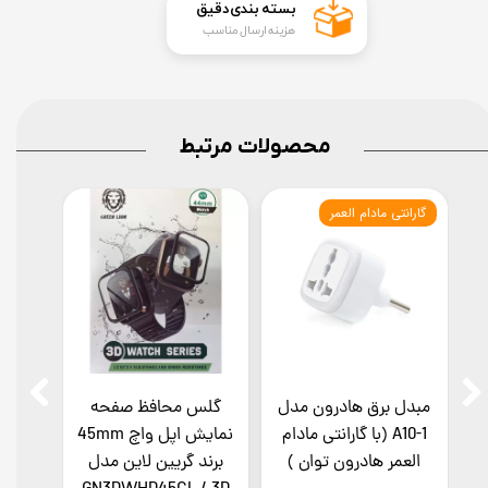
​بسته بندی دقیق​​​​​​​
هزینه ارسال مناسب
محصولات مرتبط
گارانتی مادام العمر
بهتری
مبدل برق هادرون مدل
گلس محافظ صفحه
هدفو
A10-1 (با گارانتی مادام
نمایش اپل واچ 45mm
had
العمر هادرون توان )
برند گریین لاین مدل
ore