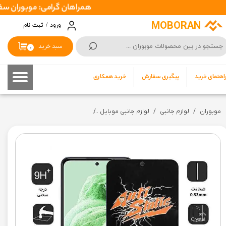
همراهان گرامی: موبوران سفارشات شما را در اسرع وقت ( 1 تا 2 روز کاری ) ا
حساب کاربری من
MOBORAN
ورود
/
ثبت نام
⌕
تغییر گذر واژه
سبد خرید
۰
سفارشات
اهنمای خرید
پیگیری سفارش
خرید همکاری
خروج از حساب کاربری
موبوران
لوازم جانبی
لوازم جانبی موبایل
گلس انتی استاتیک مدل Antistatic Dustproof مناسب برای شیائومی Poco X6 5g pro