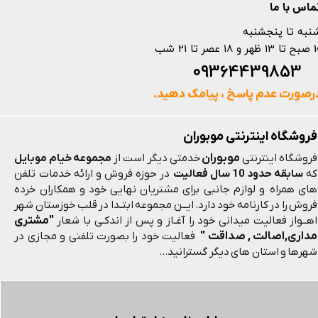
ماس با ما
نبه تا پنجشنبه
 و 18 عصر تا 21 شب
093644398
رصورت عدم پاسخ ، پیامک دهید.
فروشگاه اینترنتی موبوران
موبوران
فروشگاه اینترنتی
خدمتی دیگر است از
مجموعه خیام موبایل
که
سابقه حدود 10 سال فعالیت
در حوزه فروش و ارائه خدمات تلفن
های همراه و لوازم جانبی برای مشتریان نهایی خود و همکاران خرده
فروش را در کارنامه خود دارد. ایــن مجموعه ابتـدا در قلب خوزستان شهر
"مشتری
اهــواز فعالیت میدانی خود را آغـاز و پس از اندکـی با شعار
مداری,اصالت , صداقت "
فعالیت خود را بصورت تلفنی و مجازی در
شهرها و استان های دیگر گسترانید...