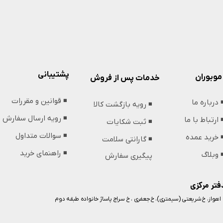
پشتیبانی
موبوران
خدمات پس از فروش
◾️ قوانین و مقررات
️ درباره ما
◾️ رویه بازگشت کالا
◾️ رویه ارسال سفارش
️ ارتباط با ما
◾️ ثبت شکایات
◾️ سوالات متداول
️ خرید عمده
◾️ گارانتی سلامت
◾️ راهنمای خرید
️ وبلاگ
پیگیری سفارش
فتر مرکزی
️ اهواز، خ شریعتی (سیمتری)، خ جعفری ، خ سراج پاساژ خانواده طبقه دوم