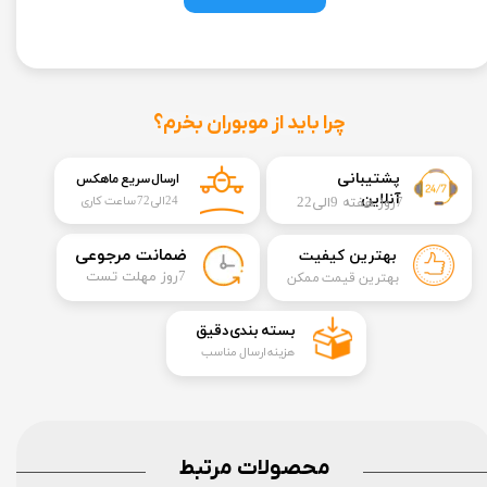
چرا باید از موبوران بخرم؟
​​پشتیبانی
ارسال سریع ماهکس
آنلاین
7روز هفته 9الی22
24الی72 ساعت کاری
​ضمانت مرجوعی
بهترین کیفیت
​7روز مهلت تست
بهترین قیمت ممکن
​بسته بندی دقیق​​​​​​​
هزینه ارسال مناسب
محصولات مرتبط