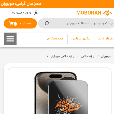
همراهان گرامی: موبوران سفارشات شما را در اسرع وقت ( 1 تا 2 روز کا
حساب کاربری من
MOBORAN
ورود
/
ثبت نام
⌕
تغییر گذر واژه
سبد خرید
۰
سفارشات
اهنمای خرید
پیگیری سفارش
خرید همکاری
خروج از حساب کاربری
موبوران
لوازم جانبی
لوازم جانبی موبایل
گلس انتی استاتیک مدل Antistatic Dustproof مناسب برای ایفون 15 پرو