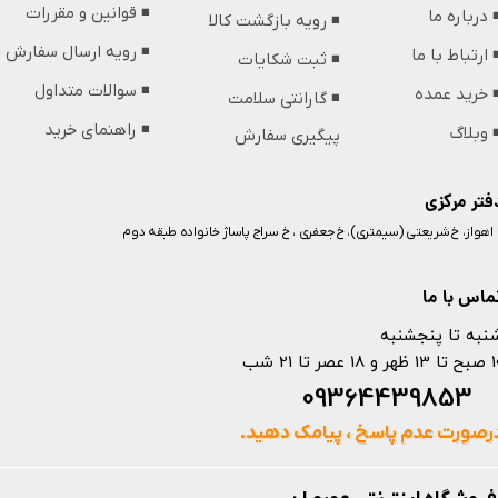
◾️ قوانین و مقررات
️ درباره ما
◾️ رویه بازگشت کالا
◾️ رویه ارسال سفارش
️ ارتباط با ما
◾️ ثبت شکایات
◾️ سوالات متداول
️ خرید عمده
◾️ گارانتی سلامت
◾️ راهنمای خرید
️ وبلاگ
پیگیری سفارش
فتر مرکزی
️ اهواز، خ شریعتی (سیمتری)، خ جعفری ، خ سراج پاساژ خانواده طبقه دوم
ماس با ما
نبه تا پنجشنبه
 و 18 عصر تا 21 شب
093644398
رصورت عدم پاسخ ، پیامک دهید.