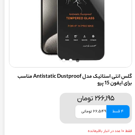
گلس انتی استاتیک مدل Antistatic Dustproof مناسب
برای ایفون 15 پرو
۲۶۶,۱۹۵ تومان
4 قسط
66,549 تومانی
فقط ۱۰ عدد در انبار باقیمانده