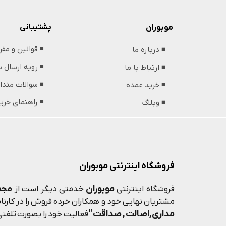
پشتیبانی
موبوران
◾️ قوانین و مق
◾️ درباره ما
◾️ رویه ارسال
◾️ ارتباط با ما
◾️ سوالات متدا
◾️ خرید عمده
◾️ راهنمای خری
◾️ وبلاگ
فروشگاه اینترنتی موبوران
موبوران
فروشگاه اینترنتی
خدمتی دیگر است از
مجم
مشتریان نهایی خود و همکاران خرده فروش را در کارنامه
مداری,اصالت , صداقت "
فعالیت خود را بصورت تلفنی 