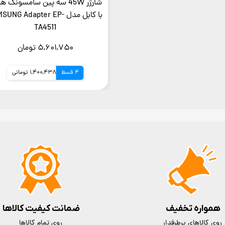
شارژر 45W سه پین سامسونگ ه
با کابل مدل SUNG Adapter EP
TA4511
۵,۶۰۱,۷۵۰ تومان
4 قسط
1,400,438 تومانی
همواره تخفیف
ضمانت کیفیت کالاها
روی کالاهای پرطرفدار
روی تمام کالاها