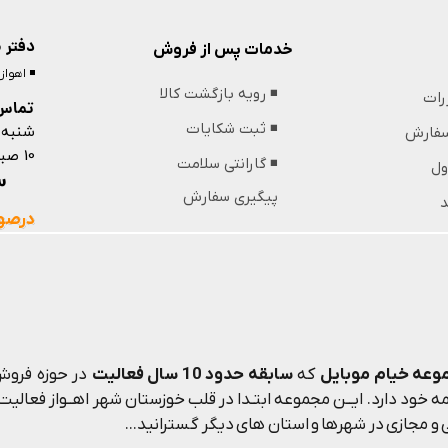
دفتر 
خدمات پس از فروش
◾️ اهوا
◾️ رویه بازگشت کالا
ررات
تماس 
شنبه 
◾️ ثبت شکایات
 سفارش
10 صبح تا 13 ظهر و 18 عصر تا 21 شب
◾️ گارانتی سلامت
ول
09364439853
پیگیری سفارش
د
درصور
وعه خیام موبایل
که
سابقه حدود 10 سال فعالیت
در حوزه فروش 
 خود دارد. ایــن مجموعه ابتـدا در قلب خوزستان شهر اهــواز فعالیت م
و مجازی در شهرها و استان های دیگر گسترانید...