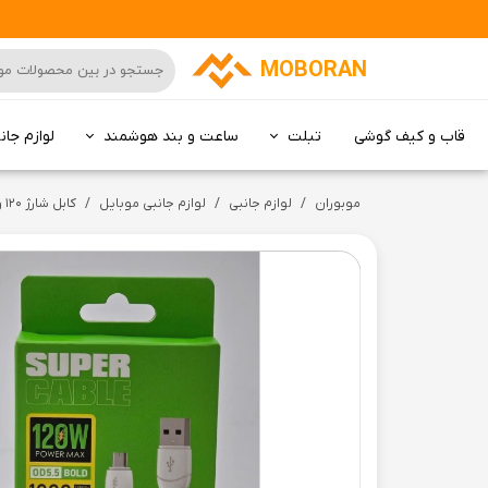
MOBORAN
قاب و کیف گوشی
تبلت
ساعت و بند هوشمند
لوازم جان
کامپیوتر All in one
موبوران
لوازم جانبی
لوازم جانبی موبایل
کابل شارژ ۱۲۰ وات و ۶ آمپر با کیفیت XNY007-Typ-C