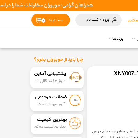
همراهان گرامی: موبوران سفارشات شما را در اسرع وقت ( 1 تا 2 روز کاری ) ارسال میکند تا نهایتا بین 3 تا 7 روزکاری بدستتان برس
ورود
/
ثبت نام
مکاری
سبد خرید
۰
حساب کاربری
من
برندها
تغییر گذر واژه
سفارشات
چرا باید از موبوران بخرم؟
خروج از حساب
​​پشتیبانی آنلاین
کاربری
7روز هفته 9الی22
​ضمانت مرجوعی
​7روز مهلت تست
بهترین کیفیت
بهترین قیمت ممکن
یمنی به طور فزاینده ای در بین