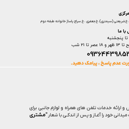
مرکزی
ز، خ شریعتی (سیمتری)، خ جعفری ، خ سراج پاساژ خانواده طبقه دوم
با ما
تا پنجشنبه
ت عدم پاسخ ، پیامک دهید.
و ارائه خدمات تلفن های همراه و لوازم جانبی برای
"مشتری
یدانی خود را آغـاز و پس از اندکـی با شعار