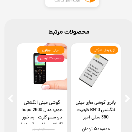
هزینه ارسال مناسب
محصولات مرتبط
اورجینال شرکتی
مینی موبایل
مینی 
۳۰۰,۰۰۰ تومان
باتری گوشی های مینی
گوشی مینی انگشتی
موب
انگشتی BM10 ظرفیت
هوپ مدل hope 2600
380 میلی آمپر
دو سیم کارت - رم خور
قابلی
(گارانتی سلامت 7 روزه )
هند
۵۰۰,۰۰۰ تومان
,۰۰۰
۲,۶۰۰,۰۰۰ تومان