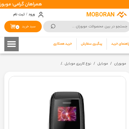
همراهان گرامی: موبوران سفارشات شما را در اسرع وقت ( 1 تا 2 ر
حساب کاربری من
MOBORAN
ورود
/
ثبت نام
⌕
تغییر گذر واژه
سبد خرید
۰
سفارشات
اهنمای خرید
پیگیری سفارش
خرید همکاری
خروج از حساب کاربری
موبوران
موبایل
نوع کاربری موبایل
گوشی ساده مینی انگشتی مدل Nokia BM200 دو سیم کارت (گارانتی سلامت 7روزه تست و تعویض)