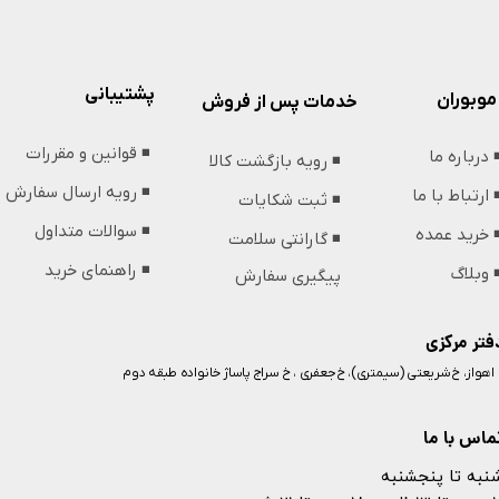
پشتیبانی
موبوران
خدمات پس از فروش
◾️ قوانین و مقررات
️ درباره ما
◾️ رویه بازگشت کالا
◾️ رویه ارسال سفارش
️ ارتباط با ما
◾️ ثبت شکایات
◾️ سوالات متداول
️ خرید عمده
◾️ گارانتی سلامت
◾️ راهنمای خرید
️ وبلاگ
پیگیری سفارش
فتر مرکزی
️ اهواز، خ شریعتی (سیمتری)، خ جعفری ، خ سراج پاساژ خانواده طبقه دوم
ماس با ما
نبه تا پنجشنبه