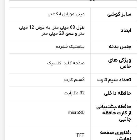
سایز گوشی
مینی موبایل انگشتی
طول 68 میلی متر، به عرض 12 میلی
ابعاد
متر و عمق 28 میلی متر
جنس بدنه
پلاستیک فشرده
ویژگی های
صفحه کليد، کلاسيک
خاص
تعداد سیم کارت
2سیم کارت
حافظه داخلی
32 مگابایت
حافظه.پشتیبانی
از کارت حافظه
microSD
جانبی
.فناوری صفحه
TFT
نمایش