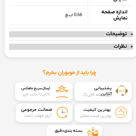
اندازه صفحه
0.66 اینچ
نمایش
توضیحات
نظرات
چرا باید از موبوران بخرم؟
​​پشتیبانی
ارسال سریع ماهکس
آنلاین
7روز هفته 9الی22
24الی72 ساعت کاری
​ضمانت مرجوعی
بهترین کیفیت
​7روز مهلت تست
بهترین قیمت ممکن
​بسته بندی دقیق​​​​​​​