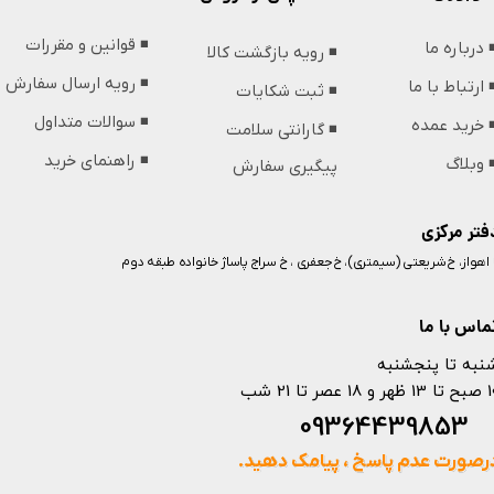
◾️ قوانین و مقررات
️ درباره ما
◾️ رویه بازگشت کالا
◾️ رویه ارسال سفارش
️ ارتباط با ما
◾️ ثبت شکایات
◾️ سوالات متداول
️ خرید عمده
◾️ گارانتی سلامت
◾️ راهنمای خرید
️ وبلاگ
پیگیری سفارش
فتر مرکزی
️ اهواز، خ شریعتی (سیمتری)، خ جعفری ، خ سراج پاساژ خانواده طبقه دوم
ماس با ما
نبه تا پنجشنبه
 و 18 عصر تا 21 شب
093644398
رصورت عدم پاسخ ، پیامک دهید.