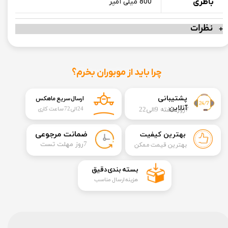
باطری
800 میلی آمپر
نظرات
چرا باید از موبوران بخرم؟
​​پشتیبانی
ارسال سریع ماهکس
آنلاین
7روز هفته 9الی22
24الی72 ساعت کاری
​ضمانت مرجوعی
بهترین کیفیت
​7روز مهلت تست
بهترین قیمت ممکن
​بسته بندی دقیق​​​​​​​
هزینه ارسال مناسب