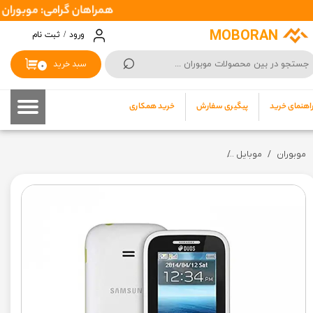
همراهان گرامی: موبوران سفارشات شما را در اسرع وقت ( 1 تا 2 روز کاری
حساب کاربری من
MOBORAN
ورود
/
ثبت نام
⌕
تغییر گذر واژه
سبد خرید
۰
سفارشات
اهنمای خرید
پیگیری سفارش
خرید همکاری
خروج از حساب کاربری
موبوران
موبایل
گوشی ساده سامسونگ مدل Samsung B310 e (دو سیم کارت + رم خور) (گارانتی 7 روز سلامت + کد فعالسازی رجیستر) (بدون گارانتی شرکتی)