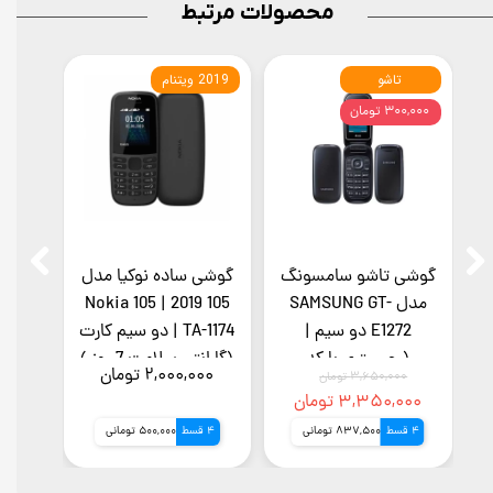
محصولات مرتبط
تاشو
2019 ویتنام
بدون 
۳۰۰,۰۰۰ تومان
ل
گوشی تاشو سامسونگ
گوشی ساده نوکیا مدل
موبای
 رم
مدل SAMSUNG GT-
105 2019 | Nokia 105
315E
E1272 دو سیم |
TA-1174 | دو سیم کارت
(بدون
(رجیستری با کد
(گارانتی سلامت 7 روز )
ر
۲,۰۰۰,۰۰۰ تومان
,۰۰۰
۳,۶۵۰,۰۰۰ تومان
ارانتی ۷ روز
فعالسازی و قابلیت
۳,۳۵۰,۰۰۰ تومان
انتقال مالکیت) (گارانتی
4 قسط
837,500 تومانی
4 قسط
500,000 تومانی
4 قسط
7 روز سلامت کالا تست
و تعویض)