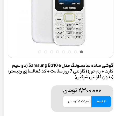
گوشی ساده سامسونگ مدل Samsung B310 e (دو سیم
کارت + رم خور) (گارانتی 7 روز سلامت + کد فعالسازی رجیستر)
(بدون گارانتی شرکتی)
۲,۳۰۰,۰۰۰ تومان
4 قسط
575,000 تومانی