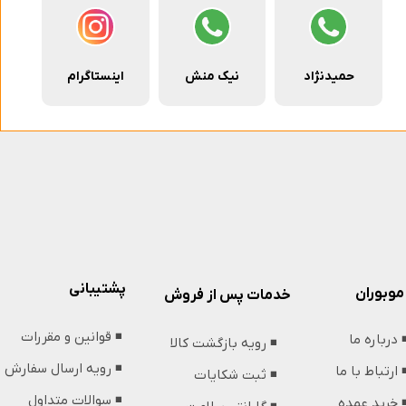
حمیدنژاد
نیک منش
اینستاگرام
پشتیبانی
موبوران
خدمات پس از فروش
◾️ قوانین و مقررات
️ درباره ما
◾️ رویه بازگشت کالا
◾️ رویه ارسال سفارش
️ ارتباط با ما
◾️ ثبت شکایات
◾️ سوالات متداول
️ خرید عمده