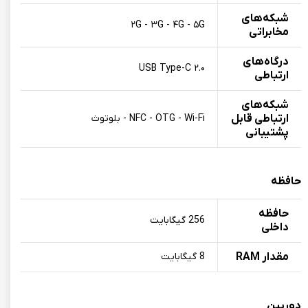
شبکه‌های
۲G - ۳G - ۴G - ۵G
مخابراتی
درگاه‌های
USB Type-C ۲.۰
ارتباطی
شبکه‌های
ارتباطی قابل
NFC - OTG - Wi-Fi - بلوتوث
پشتیبانی
حافظه
حافظه
256 گیگابایت
داخلی
مقدار RAM
8 گیگابایت
دوربین