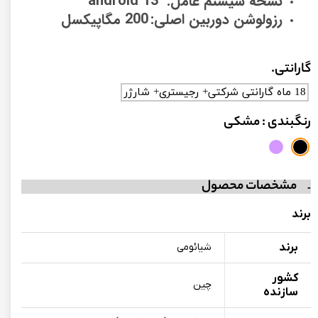
نسخه سیستم عامل: android 13
رزولوشن دوربین اصلی:
200 مگاپیکسل
گارانتی.
18 ماه گارانتی شرکتی+ رجیستری+ شارژر
رنگبندی
: مشکی
مشخصات محصول
برند
برند
شیائومی
کشور
چین
سازنده