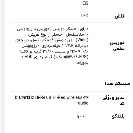
EIS
فلش
LED
دارای ۱ حسگر دوربین | دوربین‌ با رزولوشن
۱۶ مگاپیکسل - حسگر از نوع عریض
(Wide)، با رزولوشن ۱۶ مگاپیکسل، دریچه‌ی
دوربین
دیافراگم f/۲.۴ / فیلمبرداری: - رزولوشن
سلفی
۱۰۸۰ × ۱۹۲۰ و سرعت ۳۰/۶۰ فریم بر ثانیه
(۱۰۸۰p@۳۰/۶۰FPS) فیلم‌برداری HDR و
پانوراما
سیستم صدا
سایر ویژگی
۲۴-bit/۱۹۲kHz Hi-Res & Hi-Res wireless
ها
audio
بلندگو
استریو