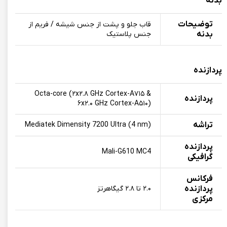
بدنه
توضیحات
قاب جلو و پشت از جنس شیشه / فریم از
بدنه
جنس پلاستیک
پردازنده
Octa-core (۲x۲.۸ GHz Cortex-A۷۱۵ &
پردازنده‌
۶x۲.۰ GHz Cortex-A۵۱۰)
تراشه
Mediatek Dimensity 7200 Ultra (4 nm)
پردازنده‌
Mali-G610 MC4
گرافیکی
فرکانس
پردازنده‌
۲.۰ تا ۲.۸ گیگاهرتز
مرکزی