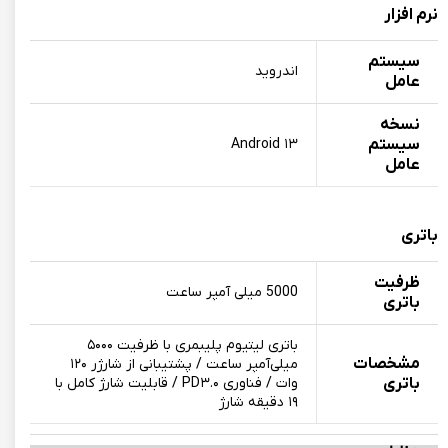
نرم افزار
سیستم
اندروید
عامل
نسخه
سیستم
Android ۱۳
عامل
باتری
ظرفیت
5000 میلی آمپر ساعت
باتری
باتری لیتیوم پلیبمری با ظرفیت ۵۰۰۰
مشخصات
میلی‌آمپر ساعت / پشتیبانی از شارژر ۱۲۰
باتری
وات / فناوری PD۳.۰ / قابلیت شارژ کامل با
۱۹ دقیقه شارژ