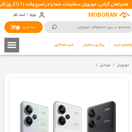
می: موبوران سفارشات شما را در اسرع وقت ( 1 تا 2 روز کاری ) ارسال میکند تا نهایتا بین 3 تا 7 روزکاری بدستتان برسد
حساب کاربری من
MOBORAN
ورود
/
ثبت نام
⌕
تغییر گذر واژه
سبد خرید
۰
سفارشات
اهنمای خرید
پیگیری سفارش
خرید همکاری
خروج از حساب کاربری
موبوران
موبایل
‏ گوشی موبایل شیائومی مدلRedmi Note 13 Pro plus 5G ظرفیت 256 گیگابایت رم 8 گیگابایت (گارانتی 18 ماه شرکتی + کد فعالسازی رجیستری ) پک و رام گلوبال همراه با شارژر