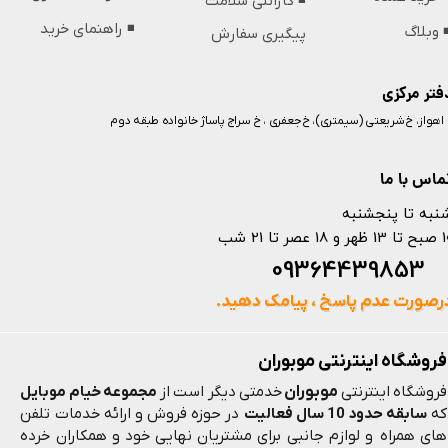
◾️ گارانتی سلامت
◾️ راهنمای خرید
️ وبلاگ
پیگیری سفارش
فتر مرکزی
️ اهواز، خ شریعتی (سیمتری)، خ جعفری ، خ سراج پاساژ خانواده طبقه دوم
ماس با ما
نبه تا پنجشنبه
 و 18 عصر تا 21 شب
093644398
رصورت عدم پاسخ ، پیامک دهید.
فروشگاه اینترنتی موبوران
موبوران
فروشگاه اینترنتی
خدمتی دیگر است از
مجموعه خیام موبایل
که
سابقه حدود 10 سال فعالیت
در حوزه فروش و ارائه خدمات تلفن
های همراه و لوازم جانبی برای مشتریان نهایی خود و همکاران خرده