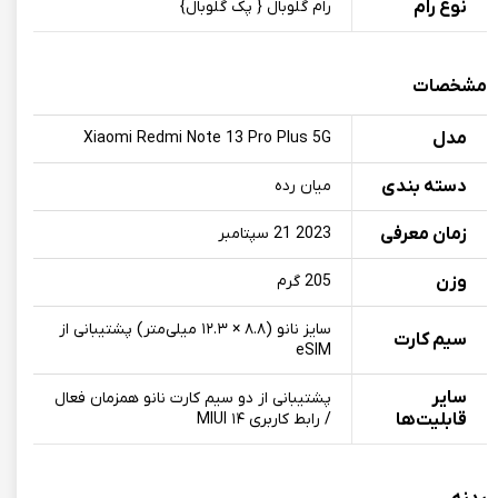
نوع رام
رام گلوبال { پک گلوبال}
مشخصات
مدل
Xiaomi Redmi Note 13 Pro Plus 5G
دسته بندی
میان رده
زمان معرفی
2023 21 سپتامبر
وزن
205 گرم
سایز نانو (۸.۸ × ۱۲.۳ میلی‌متر) پشتیبانی از
سیم کارت
eSIM
سایر
پشتیبانی از دو سیم کارت نانو همزمان فعال
قابلیت‌ها
/ رابط کاربری MIUI ۱۴