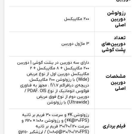
رزولوشن
دوربین
۲۰۰ مگاپیکسل
اصلی
تعداد
دوربین‌های
۳ ماژول دوربین
پشت گوشی
دارای سه دوربین در پشت گوشی | دوربین
۲۰۰ مگاپیکسل + ۸ مگاپیکسل + ۲
مگاپیکسل دوربین اول از نوع عریض
مشخصات
(Wide) با رزولوشن ۲۰۰ مگاپیکسل،
دوربین
دریچه‌ی دیافراگم f/۱.۷ ، مجهز به فناوری
اصلی
فوکوس اتوماتیک از نوع PDAF، OIS /
دوربین دوم از نوع فوق عریض
(Ultrawide) با رزولوشن
رزولوشن ۴K و سرعت ۳۰ فریم بر ثانیه
(۴K@۳۰FPS) و رزولوشن ۱۰۸۰ × ۱۹۲۰ و
فیلم برداری
سرعت ۳۰/۶۰/۱۲۰ فریم بر ثانیه
(۱۰۸۰p@۳۰/۶۰/۱۲۰FPS) / لرزشگیر gyro-