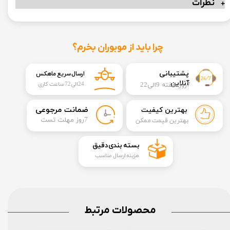
نظرات
چرا باید از موبوران بخرم؟
​​پشتیبانی
ارسال سریع ماهکس
آنلاین
7روز هفته 9الی22
24الی72 ساعت کاری
​ضمانت مرجوعی
بهترین کیفیت
​7روز مهلت تست
بهترین قیمت ممکن
​بسته بندی دقیق​​​​​​​
هزینه ارسال مناسب
محصولات مرتبط