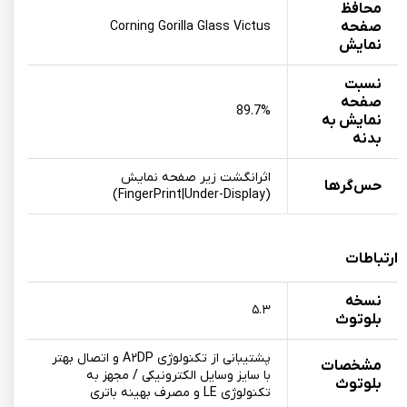
محافظ
صفحه
Corning Gorilla Glass Victus
نمایش
نسبت
صفحه
89.7%
نمایش به
بدنه
اثرانگشت زیر صفحه نمایش
حس‌گرها
(FingerPrint|Under-Display)
ارتباطات
نسخه
۵.۳
بلوتوث
پشتیبانی از تکنولوژی A۲DP و اتصال بهتر
مشخصات
با سایز وسایل الکترونیکی / مجهز به
بلوتوث
تکنولوژی LE و مصرف بهینه باتری