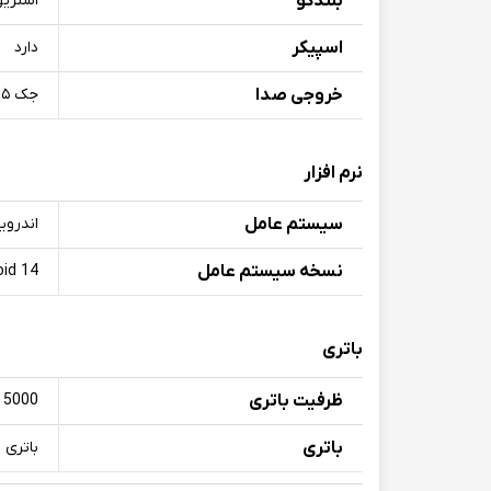
بلندگو
استریو
اسپیکر
دارد
خروجی صدا
جک ۳.۵ میلی‌متری صدا
نرم افزار
سیستم عامل
اندروی
نسخه سیستم عامل
oid 14
باتری
ظرفیت باتری
5000 میلی آمپر ساعت
باتری
باتری لیتیوم‌-پلی