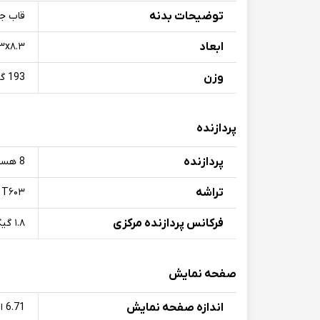
توضیحات بدنه
قاب ج
ابعاد
x۷۶.۳x۸.۳
وزن
193 گرم
پردازنده
پردازنده‌
8 هسته ایی
تراشه
 T۶۰۳
فرکانس پردازنده‌ مرکزی
۱.۸ گیگاهرتز
صفحه نمایش
اندازه صفحه نمایش
6.71 اینچ