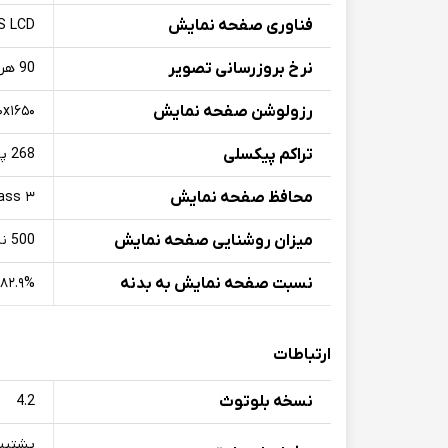
فناوری صفحه‌ نمایش
S LCD
نرخ بروزرسانی تصویر
90 هرتز
رزولوشن صفحه نمایش
۷۲۰x۱۶۵۰ پ
تراکم پیکسلی
268 پیکسل بر اینچ
محافظ صفحه نمایش
lass ۳
میزان روشنایی صفحه نمایش
500 نیت
نسبت صفحه نمایش به بدنه
۸۲.۹%
ارتباطات
نسخه بلوتوث
4.2