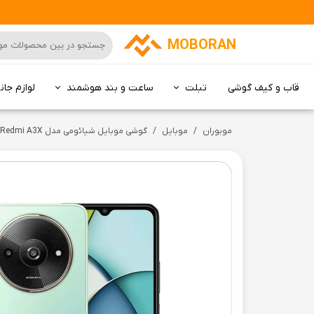
MOBORAN
قاب و کیف گوشی
تبلت
ساعت و بند هوشمند
لوازم جان
کامپیوتر All in one
موبوران
موبایل
گوشی موبایل شیائومی مدل Redmi A3X دو سیم کارت ظرفیت 64 گیگابایت و رم 3 گیگابایت