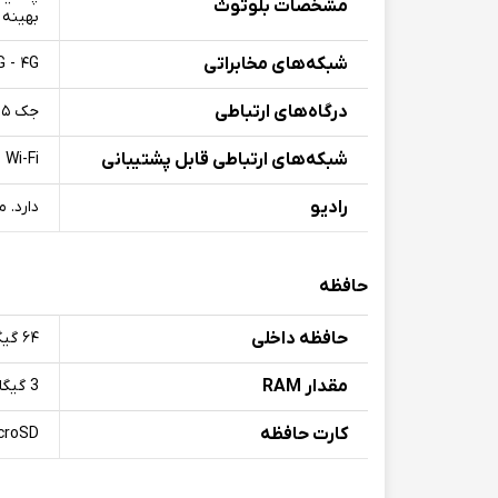
مشخصات بلوتوث
بهینه 
شبکه‌های مخابراتی
G - ۴G
درگاه‌های ارتباطی
جک ۳.۵ میلی‌متری صدا
شبکه‌های ارتباطی قابل پشتیبانی
G - Wi-Fi
رادیو
دارد. مو
حافظه
حافظه داخلی
۶۴ گیگابایت
مقدار RAM
3 گیگابایت
کارت حافظه
croSD