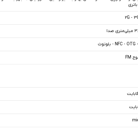
باتری
۲G - ۳
NFC - OT - بلوتوث
ج FM
mi