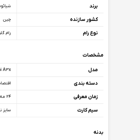
برند
شیائو
کشور سازنده
چین
نوع رام
رام گل
مشخصات
مدل
i A۳x
دسته بندی
اقتصا
زمان معرفی
۲۴ مه ۲۰۲۴
سیم کارت
سایز نانو (۸.۸ × .۳
بدنه