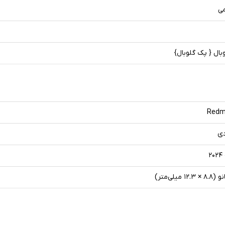
می
وبال { پک گلوبال}
Redm
دی
۱۲ میلی‌متر)