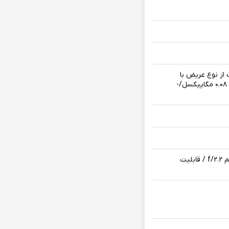
اپیکسل /- حسگر نخست از نوع عریض با
رزولوشن ۸ مگاپیکسل - دریچه دیافراگم f/۲.۰ /- حسگر دوم از نوع کمکی با رزولوشن ۰.۰۸ مگاپیکسل/-
دارای ۱ حسگر دوربین | حسگر از نوع عریض با رزولوشن ۵ مگاپیکسل - دریچه دیافراگم f/۲.۲ / قابلیت