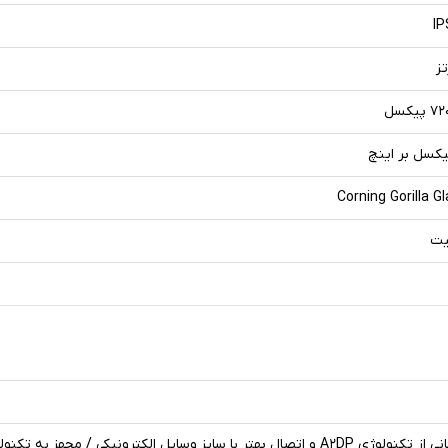
IP
یکسل
Corning Gorilla G