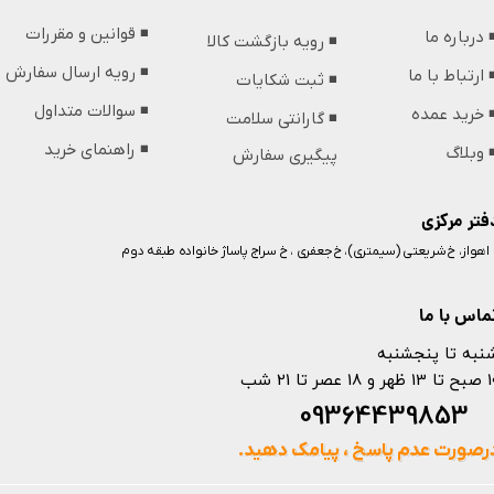
◾️ قوانین و مقررات
️ درباره ما
◾️ رویه بازگشت کالا
◾️ رویه ارسال سفارش
️ ارتباط با ما
◾️ ثبت شکایات
◾️ سوالات متداول
️ خرید عمده
◾️ گارانتی سلامت
◾️ راهنمای خرید
️ وبلاگ
پیگیری سفارش
فتر مرکزی
️ اهواز، خ شریعتی (سیمتری)، خ جعفری ، خ سراج پاساژ خانواده طبقه دوم
ماس با ما
نبه تا پنجشنبه
 و 18 عصر تا 21 شب
093644398
رصورت عدم پاسخ ، پیامک دهید.