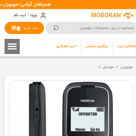
همراهان گرامی: موبوران سفارشات شما را در اسرع وقت ( 1 تا 2 روز کاری ) 
حساب کاربری من
MOBORAN
ورود
/
ثبت نام
⌕
تغییر گذر واژه
سبد خرید
۰
سفارشات
اهنمای خرید
پیگیری سفارش
خرید همکاری
خروج از حساب کاربری
موبوران
موبایل
گوشی ساده نوکیا مدل Nokia 1280 با باتری اورجینال | (گارانتی سلامت) (رجیستر ی شده) | شکلک گذاری مناسب مخاطبین