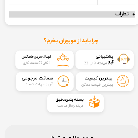
نظرات
چرا باید از موبوران بخرم؟
​​پشتیبانی
ارسال سریع ماهکس
آنلاین
7روز هفته 9الی22
24الی72 ساعت کاری
​ضمانت مرجوعی
بهترین کیفیت
​7روز مهلت تست
بهترین قیمت ممکن
​بسته بندی دقیق​​​​​​​
هزینه ارسال مناسب