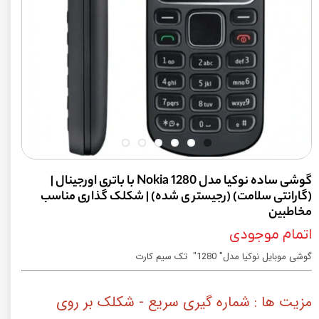
گوشی ساده نوکیا مدل Nokia 1280 با باتری اورجینال |
(گارانتی سلامت) (رجیستر ی شده) | شکلک گذاری مناسب
مخاطبین
اتمام موجودی
گوشی موبایل نوکیا مدل" 1280" تک سیم کارت
مزیت ها : شماره گیری سریع - شکلک بر روی