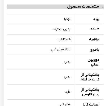
مشخصات محصول
برند
نوکیا
شبکه
بدون اینترنت
حافظه
4 مگابایت
باطری
850 میلی آمپر
دوربین
ندارد
اصلی
پشتیبانی از
ندارد
کارت حافظه
پشتیبانی از
دارد
زبان فارسی
اصالت کالا
های کپی