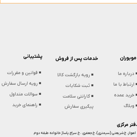
پشتیبانی
موبوران
خدمات پس از فروش
◾️ قوانین و مقررات
️ درباره ما
◾️ رویه بازگشت کالا
◾️ رویه ارسال سفارش
️ ارتباط با ما
◾️ ثبت شکایات
◾️ سوالات متداول
️ خرید عمده
◾️ گارانتی سلامت
◾️ راهنمای خرید
️ وبلاگ
پیگیری سفارش
فتر مرکزی
️ اهواز، خ شریعتی (سیمتری)، خ جعفری ، خ سراج پاساژ خانواده طبقه دوم