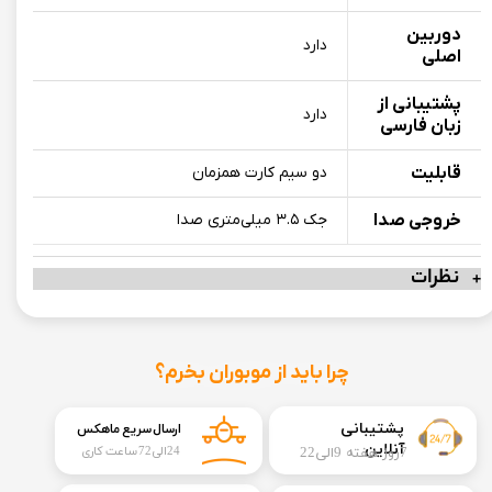
دوربین
دارد
اصلی
پشتیبانی از
دارد
زبان فارسی
قابلیت
دو سیم کارت همزمان
خروجی صدا
جک ۳.۵ میلی‌متری صدا
نظرات
چرا باید از موبوران بخرم؟
​​پشتیبانی
ارسال سریع ماهکس
آنلاین
7روز هفته 9الی22
24الی72 ساعت کاری