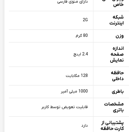
دارای منوی فارسی
خاص
شبکه
2G
اینترنت
وزن
80 گرم
اندازه
صفحه
2.4 اینچ
نمایش
حافظه
128 مگابایت
داخلی
باطری
1000 میلی آمپر
مشخصات
قابلیت تعویض توسط کاربر
باتری
پشتیبانی از
دارد
کارت حافظه