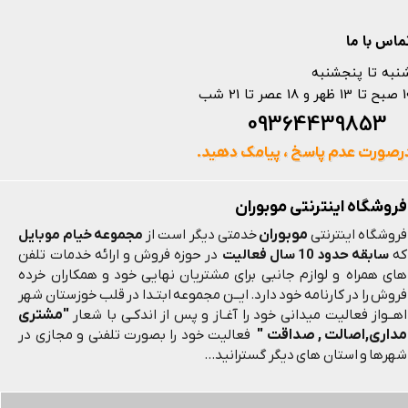
ماس با ما
نبه تا پنجشنبه
 و 18 عصر تا 21 شب
093644398
رصورت عدم پاسخ ، پیامک دهید.
فروشگاه اینترنتی موبوران
موبوران
فروشگاه اینترنتی
خدمتی دیگر است از
مجموعه خیام موبایل
که
سابقه حدود 10 سال فعالیت
در حوزه فروش و ارائه خدمات تلفن
های همراه و لوازم جانبی برای مشتریان نهایی خود و همکاران خرده
فروش را در کارنامه خود دارد. ایــن مجموعه ابتـدا در قلب خوزستان شهر
"مشتری
اهــواز فعالیت میدانی خود را آغـاز و پس از اندکـی با شعار
مداری,اصالت , صداقت "
فعالیت خود را بصورت تلفنی و مجازی در
شهرها و استان های دیگر گسترانید...