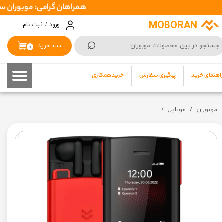
همراهان گرامی: موبوران سفارشات شما را در اسرع وقت ( 1 تا 2 روز کاری ) ا
حساب کاربری من
MOBORAN
ورود
/
ثبت نام
⌕
تغییر گذر واژه
سبد خرید
۰
سفارشات
اهنمای خرید
پیگیری سفارش
خرید همکاری
خروج از حساب کاربری
موبوران
موبایل
گوشی هانوفر مدل Hanofer 5720 رجیسترشده | دوسیم کارت + رجیستر +کد فعالسازی (گارانتی 18ماهه شرکتی)