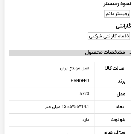
نحوه رجیستر
رجیستر دائم
گارانتی
18ماه گارانتی شرکتی
مشخصات محصول
اصالت کالا
اصل مونتاژ ایران
برند
HANOFER
مدل
5720
ابعاد
14.1*56*135.5 میلی متر
بلوتوث
دارد
ویژگی های