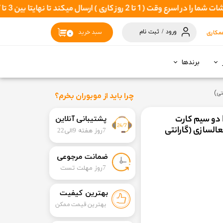
یتا بین 3 تا 7 روزکاری بدستتان برسد
ورود
/
ثبت نام
مکاری
سبد خرید
۰
حساب کاربری
من
برندها
تغییر گذر واژه
سفارشات
چرا باید از موبوران بخرم؟
خروج از حساب
گوشی موبایل نمو تاشو مدل NEMO e211 دو سیم کارت
​​پشتیبانی آنلاین
کاربری
السازی (گارانتی
7روز هفته 9الی22
​ضمانت مرجوعی
​7روز مهلت تست
بهترین کیفیت
بهترین قیمت ممکن