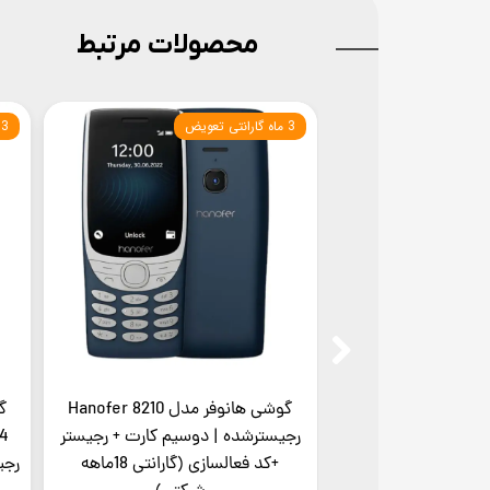
محصولات مرتبط
ی+درگاه شارژ تایپ C
3 ماه گارانتی تعویض
3 ماه گارانتی تعویض
گوشی تی سی اچ مدل TCH Nova
گوشی هانوفر مدل Hanofer 8210
 فعالسازی) | دوسیم
رجیسترشده | دوسیم کارت + رجیستر
 -صفحه نمایش بزرگ
+کد فعالسازی (گارانتی 18ماهه