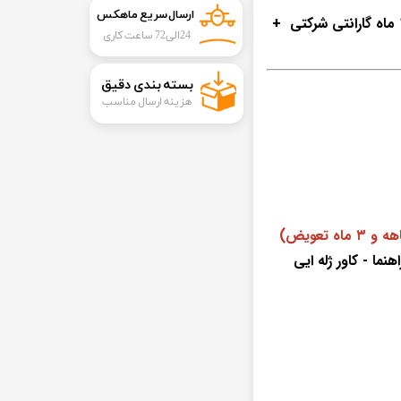
ارسال سریع ماهکس
گوشی موبایل NEMO E211 رجیستر شده 18 ماه گارانتی شرکتی +
24الی72 ساعت کاری
​بسته بندی دقیق​​​​​​​
هزینه ارسال مناسب
نما - کاور ژله ایی