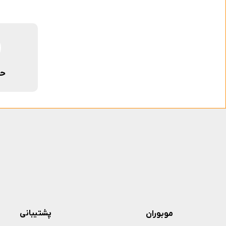
حم
پشتیبانی
موبوران