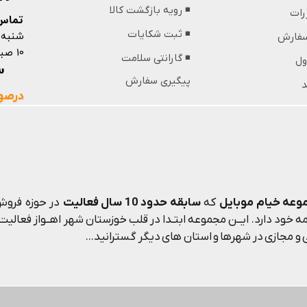
◾️ رویه بازگشت کالا
ررات
تماس 
شنبه 
◾️ ثبت شکایات
 سفارش
10 صبح تا 13 ظهر و 18 عصر تا 21 شب
◾️ گارانتی سلامت
ول
09364439853
پیگیری سفارش
د
درصور
وعه خیام موبایل
که
سابقه حدود 10 سال فعالیت
در حوزه فروش 
 خود دارد. ایــن مجموعه ابتـدا در قلب خوزستان شهر اهــواز فعالیت م
و مجازی در شهرها و استان های دیگر گسترانید...