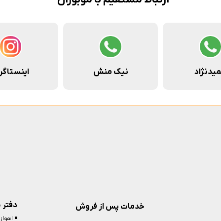
یدنژاد
نیک منش
اینستاگر
دفتر 
خدمات پس از فروش
◾️ اهوا