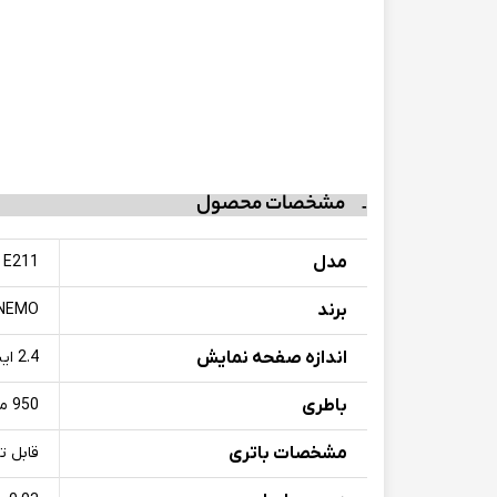
مشخصات محصول
مدل
E211
برند
NEMO
اندازه صفحه نمایش
2.4 اینچ + 1.77 اینچ
باطری
950 میلی آمپر
مشخصات باتری
قابل ت