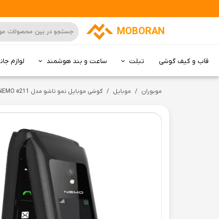
MOBORAN
قاب و کیف گوشی
تبلت
ساعت و بند هوشمند
لوازم جان
کامپیوتر All in one
موبوران
موبایل
گوشی موبایل نمو تاشو مدل NEMO e211 دو سیم کارت رجیسترشده | دوسیم کارت + رجیستر +کد فعالسازی (گارانتی 18ماهه شرکتی)