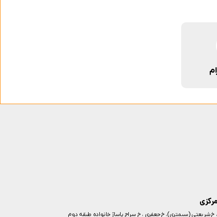
ام
مرکزی
ز، خ شریعتی (سیمتری)، خ جعفری ، خ سراج پاساژ خانواده طبقه دوم