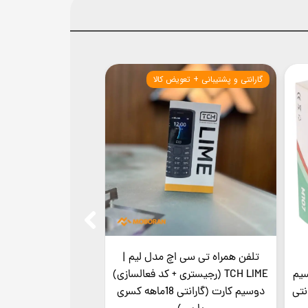
گارانتی و پشتیبانی + تعویض کالا
تعویض و پشتیبانی
تلفن همراه تی سی اچ مدل لیم |
تلفن همراه برند تی 
دوسیم
TCH LIME (رجیستری + کد فعالسازی)
| TCH ARC 
نتی
دوسیم کارت (گارانتی 18ماهه کسری
فعالسازی | دوسیم کا