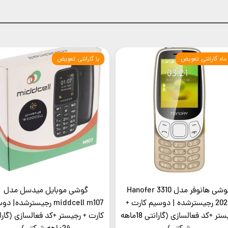
با گارانتی تعویض
گوشی هانوفر مدل Hanofer 3310
گوشی موبایل میدسل مدل
2024 رجیسترشده | دوسیم کارت +
middcelI m107 رجیسترشده| 
رجیستر +کد فعالسازی (گارانتی 18ماهه
کارت + رجیستر +کد فعالسازی (گارا