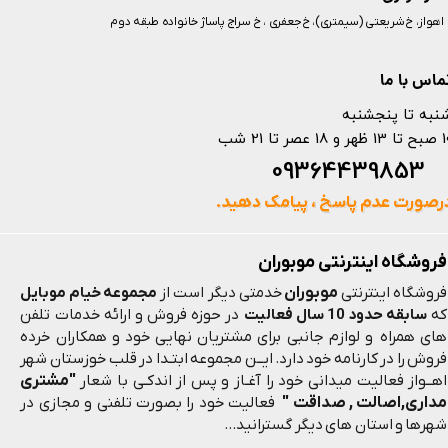
️ اهواز، خ شریعتی (سیمتری)، خ جعفری ، خ سراج پاساژ خانواده طبقه دوم
ماس با ما
نبه تا پنجشنبه
 و 18 عصر تا 21 شب
093644398
رصورت عدم پاسخ ، پیامک دهید.
فروشگاه اینترنتی موبوران
موبوران
فروشگاه اینترنتی
خدمتی دیگر است از
مجموعه خیام موبایل
که
سابقه حدود 10 سال فعالیت
در حوزه فروش و ارائه خدمات تلفن
های همراه و لوازم جانبی برای مشتریان نهایی خود و همکاران خرده
فروش را در کارنامه خود دارد. ایــن مجموعه ابتـدا در قلب خوزستان شهر
"مشتری
اهــواز فعالیت میدانی خود را آغـاز و پس از اندکـی با شعار
مداری,اصالت , صداقت "
فعالیت خود را بصورت تلفنی و مجازی در
شهرها و استان های دیگر گسترانید...