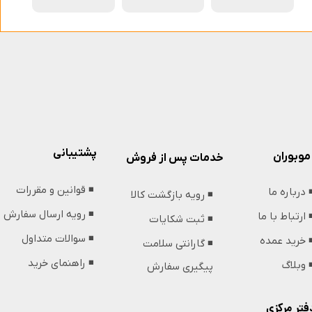
پشتیبانی
موبوران
خدمات پس از فروش
◾️ قوانین و مقررات
️ درباره ما
◾️ رویه بازگشت کالا
◾️ رویه ارسال سفارش
️ ارتباط با ما
◾️ ثبت شکایات
◾️ سوالات متداول
️ خرید عمده
◾️ گارانتی سلامت
◾️ راهنمای خرید
️ وبلاگ
پیگیری سفارش
فتر مرکزی