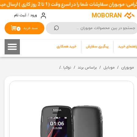
 را در اسرع وقت ( 1 تا 2 روز کاری ) ارسال میکند تا نهایتا بین 3 تا 7 روزکاری بدستتان برسد
حساب کاربری من
MOBORAN
ورود
/
ثبت نام
⌕
تغییر گذر واژه
سبد خرید
۰
سفارشات
اهنمای خرید
پیگیری سفارش
خرید همکاری
خروج از حساب کاربری
موبوران
موبایل
براساس برند
نوکیا
گوشی ساده نوکیا مدل Nokia 106 TA-1114 DS | دو سیم کارت ( رجیستری با کد فعالسازی) گارانتی 7 روزه تست سلامت