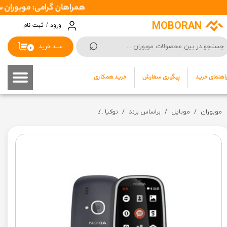
همراهان گرامی: موبوران سفارشات شما را در اسرع وقت ( 1 تا 2 روز کاری 
حساب کاربری من
MOBORAN
ورود
/
ثبت نام
⌕
تغییر گذر واژه
سبد خرید
۰
سفارشات
اهنمای خرید
پیگیری سفارش
خرید همکاری
خروج از حساب کاربری
موبوران
موبایل
براساس برند
نوکیا
گوشی ساده نوکیا مدل Nokia 3310 TA-1030 DS (بدون گارانتی شرکتی) دو سیم کارت رجیستری + کد فعالسازی