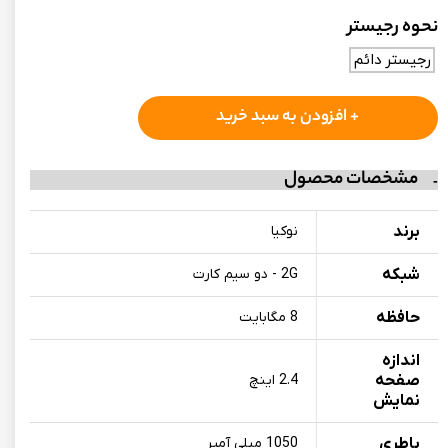
نحوه رجیستر
رجیستر دائم
+ افزودن به سبد خرید
مشخصات محصول
برند
نوکیا
شبکه
2G - دو سیم کارت
حافظه
8 مگابایت
اندازه
صفحه
2.4 اینچ
نمایش
باطری
1050 میلی آمپر