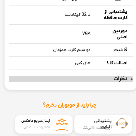
پشتیبانی از
تا 32 گیگابایت
کارت حافظه
دوربین
VGA
اصلی
قابلیت
دو سیم کارت همزمان
اصالت کالا
های کپی
نظرات
چرا باید از موبوران بخرم؟
​​پشتیبانی
ارسال سریع ماهکس
آنلاین
7روز هفته 9الی22
24الی72 ساعت کاری