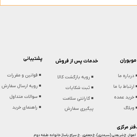
پشتیبانی
موبوران
خدمات پس از فروش
◾️ قوانین و مقررات
️ درباره ما
◾️ رویه بازگشت کالا
◾️ رویه ارسال سفارش
️ ارتباط با ما
◾️ ثبت شکایات
◾️ سوالات متداول
️ خرید عمده
◾️ گارانتی سلامت
◾️ راهنمای خرید
️ وبلاگ
پیگیری سفارش
فتر مرکزی
️ اهواز، خ شریعتی (سیمتری)، خ جعفری ، خ سراج پاساژ خانواده طبقه دوم