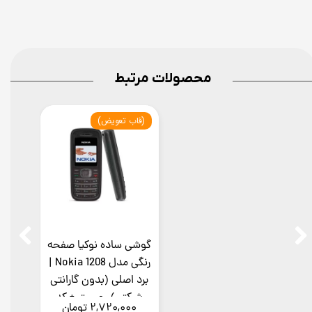
محصولات مرتبط
(قاب تعویض)
گوشی ساده نوکیا صفحه
رنگی مدل Nokia 1208 |
برد اصلی (بدون گارانتی
شرکتی) رجیستر + کد
۲,۷۲۰,۰۰۰ تومان