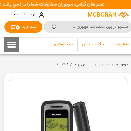
همراهان گرامی: موبوران سفارشات شما را در اسرع وقت ( 1 تا 2 روز کاری ) ارسال میکند تا نهایتا بین 3 تا 7 روزکاری بدستتان برسد
حساب کاربری من
MOBORAN
ورود
/
ثبت نام
⌕
تغییر گذر واژه
سبد خرید
۰
سفارشات
اهنمای خرید
پیگیری سفارش
خرید همکاری
خروج از حساب کاربری
موبوران
موبایل
براساس برند
نوکیا
گوشی ساده نوکیا مدل Nokia 1200 | برد اصل (گارانتی سلامت) (رجیستر+ کدفعالسازی)