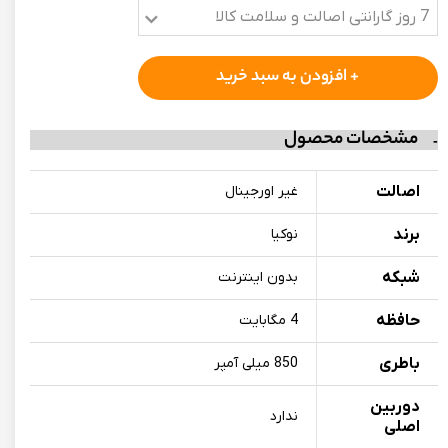
7 روز گارانتی اصالت و سلامت کالا
+ افزودن به سبد خرید
مشخصات محصول
اصالت
غیر اورجینال
برند
نوکیا
شبکه
بدون اینترنت
حافظه
4 مگابایت
باطری
850 میلی آمپر
دوربین
ندارد
اصلی