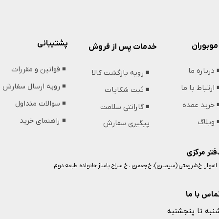
پشتیبانی
موبوران
خدمات پس از فروش
◾️ قوانین و مقررات
️ درباره ما
◾️ رویه بازگشت کالا
◾️ رویه ارسال سفارش
️ ارتباط با ما
◾️ ثبت شکایات
◾️ سوالات متداول
️ خرید عمده
◾️ گارانتی سلامت
◾️ راهنمای خرید
️ وبلاگ
پیگیری سفارش
فتر مرکزی
️ اهواز، خ شریعتی (سیمتری)، خ جعفری ، خ سراج پاساژ خانواده طبقه دوم
ماس با ما
نبه تا پنجشنبه