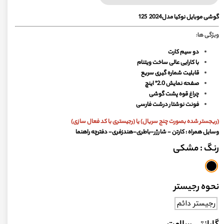
گوشی موبایل نوکیا مدل2024 125
ویژگی ها:
دو سیم کارت
با کارایی عالی ساخت ویتنام
قابلیت شماره گیری سریع
صفحه نمایش 2.0" اینچ
چراغ قوه پشت گوشی
فونت نوشتار درشت فارسی
(ریجستر شده بصورت چنج سریال) یا (رجیستری با کد فعال سازی)
وسایل همراه : کارتن - شارژر-باطری-هندزفری- دفترچه راهنما
رنگ
: مشکی
نحوه رجیستر
رجیستر دائم