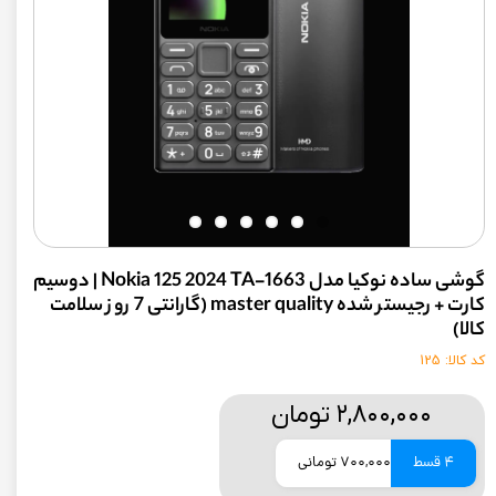
گوشی ساده نوکیا مدل Nokia 125 2024 TA-1663 | دوسیم
کارت + رجیستر شده master quality (گارانتی 7 روز سلامت
کالا)
کد کالا: 125
۲,۸۰۰,۰۰۰ تومان
4 قسط
700,000 تومانی