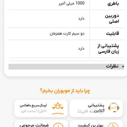
باطری
1000 میلی آمپر
دوربین
دارد
اصلی
قابلیت
دو سیم کارت همزمان
پشتیبانی از
دارد
زبان فارسی
نظرات
چرا باید از موبوران بخرم؟
​​پشتیبانی
ارسال سریع ماهکس
آنلاین
7روز هفته 9الی22
24الی72 ساعت کاری
​ضمانت مرجوعی
بهترین کیفیت