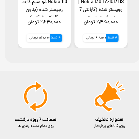
Nokia 130 TA-1017 DS |
Nokia 150 (2020) TA-
1235 DS | دوسیم کارت
رجیستر شده (گارانتی 7
رجیست
(رجیستر شده با کد
روز سلامت تست و
گار
۲,۴۰۰,۰۰۰ تومان
۲,۴۵۰,۰۰۰ تومان
۴۰,۰۰۰
فعالسازی) (7روز گارانتی
تعویض)
تعویض و سلامت کالا)
4 قسط
600,000 تومانی
4 قسط
612,500 تومانی
4 قسط
همواره تخفیف
ضمانت 7 روزه بازگشت
روی کالاهای پرطرفدار
روی تمام دسته بندی ها