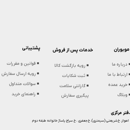
پشتیبانی
موبوران
خدمات پس از فروش
◾️ قوانین و مقررات
️ درباره ما
◾️ رویه بازگشت کالا
◾️ رویه ارسال سفارش
️ ارتباط با ما
◾️ ثبت شکایات
◾️ سوالات متداول
️ خرید عمده
◾️ گارانتی سلامت
◾️ راهنمای خرید
️ وبلاگ
پیگیری سفارش
فتر مرکزی
️ اهواز، خ شریعتی (سیمتری)، خ جعفری ، خ سراج پاساژ خانواده طبقه دوم