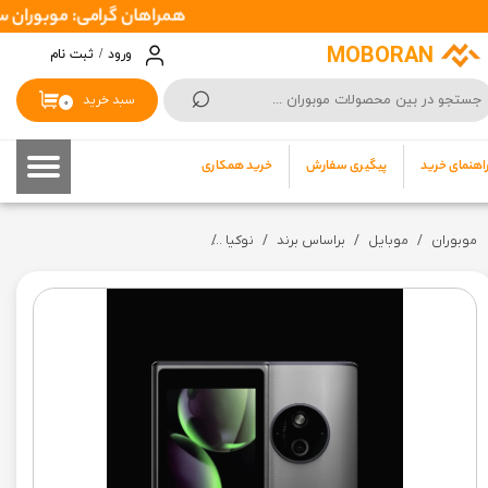
همراهان گرامی: موبوران سفارشات شما را در اسرع وقت ( 1 تا 2 روز کاری )
حساب کاربری من
MOBORAN
ورود
/
ثبت نام
⌕
تغییر گذر واژه
سبد خرید
۰
سفارشات
اهنمای خرید
پیگیری سفارش
خرید همکاری
خروج از حساب کاربری
موبوران
موبایل
براساس برند
نوکیا
گوشی ساده نوکیا مدل Nokia 125 2024 TA-1663 | دوسیم کارت + رجیستر شده master quality (گارانتی 7 روز سلامت کالا)