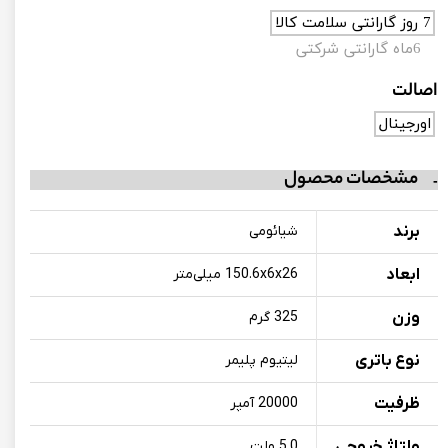
7 روز گارانتی سلامت کالا
6ماه گارانتی شرکتی
اصالت
اورجینال
مشخصات محصول
برند
شیائومی
ابعاد
150.6x6x26 میلی‌متر
وزن
325 گرم
نوع باتری
لیتیوم پلیمر
ظرفیت
20000 آمپر
ولتاژ خروجی
5.0 ولت