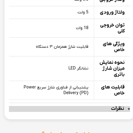
ولتاژ ورودی
5 ولت
توان خروجی
18 وات
کلی
ویژگی های
قابلیت شارژ همزمان ۳ دستگاه
خاص
نحوه نمایش
میزان شارژ
نشانگر LED
باتری
قابلیت های
پشتیبانی از فناوری شارژ سریع Power
خاص
Delivery (PD)
نظرات