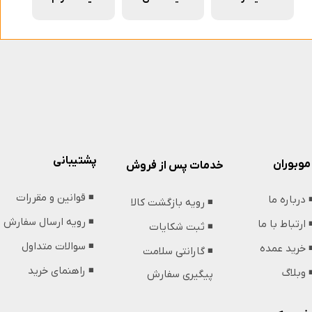
پشتیبانی
موبوران
خدمات پس از فروش
◾️ قوانین و مقررات
️ درباره ما
◾️ رویه بازگشت کالا
◾️ رویه ارسال سفارش
️ ارتباط با ما
◾️ ثبت شکایات
◾️ سوالات متداول
️ خرید عمده
◾️ گارانتی سلامت
◾️ راهنمای خرید
️ وبلاگ
پیگیری سفارش