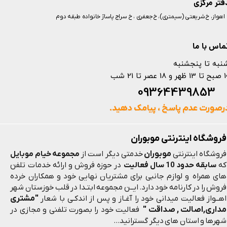
فتر مرکزی
️ اهواز، خ شریعتی (سیمتری)، خ جعفری ، خ سراج پاساژ خانواده طبقه دوم
ماس با ما
نبه تا پنجشنبه
 و 18 عصر تا 21 شب
093644398
رصورت عدم پاسخ ، پیامک دهید.
فروشگاه اینترنتی موبوران
موبوران
فروشگاه اینترنتی
خدمتی دیگر است از
مجموعه خیام موبایل
که
سابقه حدود 10 سال فعالیت
در حوزه فروش و ارائه خدمات تلفن
های همراه و لوازم جانبی برای مشتریان نهایی خود و همکاران خرده
فروش را در کارنامه خود دارد. ایــن مجموعه ابتـدا در قلب خوزستان شهر
"مشتری
اهــواز فعالیت میدانی خود را آغـاز و پس از اندکـی با شعار
مداری,اصالت , صداقت "
فعالیت خود را بصورت تلفنی و مجازی در
شهرها و استان های دیگر گسترانید...