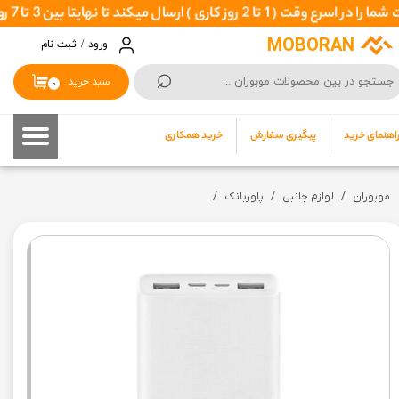
ا نهایتا بین 3 تا 7 روزکاری بدستتان برسد
حساب کاربری من
MOBORAN
ورود
/
ثبت نام
⌕
تغییر گذر واژه
سبد خرید
۰
سفارشات
اهنمای خرید
پیگیری سفارش
خرید همکاری
خروج از حساب کاربری
موبوران
لوازم جانبی
پاوربانک
پاوربانک شیائومی POWER BANK XIAOMI MODEL MI PLM18ZM 20000mAh سه پورت فست شارژ | 18 وات - اورجینال