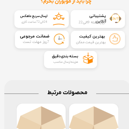
چرا باید از موبوران بخرم؟
​​پشتیبانی
ارسال سریع ماهکس
آنلاین
7روز هفته 9الی22
24الی72 ساعت کاری
​ضمانت مرجوعی
بهترین کیفیت
​7روز مهلت تست
بهترین قیمت ممکن
​بسته بندی دقیق​​​​​​​
هزینه ارسال مناسب
محصولات مرتبط