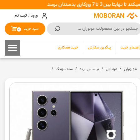
حساب کاربری من
MOBORAN
ورود
/
ثبت نام
⌕
تغییر گذر واژه
سبد خرید
۰
سفارشات
اهنمای خرید
پیگیری سفارش
خرید همکاری
خروج از حساب کاربری
موبوران
موبایل
براساس برند
سامسونگ
گوشی موبایل سامسونگ Galaxy S24 Ultra 5G ظرفیت 256 گیگابایت رم 12 گیگابایت -(گارانتی 18ماه شرکتی+ کد فعالسازی رجیستری ) مونتاژ ویتنام