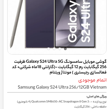
گوشی موبایل سامسونگ Galaxy S24 Ultra 5G ظرفیت
256 گیگابایت رم 12 گیگابایت -(گارانتی 18ماه شرکتی+ کد
فعالسازی رجیستری ) مونتاژ ویتنام
اتمام موجودی
Samsung Galaxy S24 Ultra 256/12GB Vietnam
ویژگی های اصلی:
نوع پردازنده - : Qualcomm SM8650-AC Snapdragon 8 Gen 3 (4 نانومتری)
حافظه داخلی : 256 گیگابایت