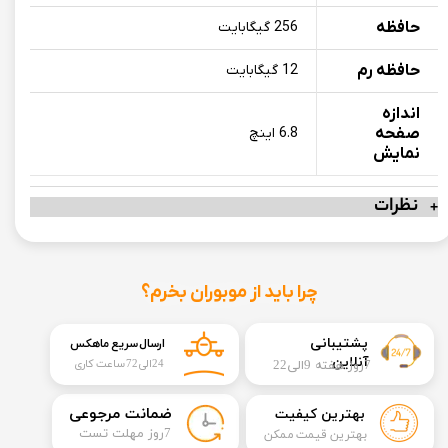
حافظه
256 گیگابایت
حافظه رم
12 گیگابایت
اندازه
صفحه
6.8 اینچ
نمایش
نظرات
چرا باید از موبوران بخرم؟
​​پشتیبانی
ارسال سریع ماهکس
آنلاین
7روز هفته 9الی22
24الی72 ساعت کاری
​ضمانت مرجوعی
بهترین کیفیت
​7روز مهلت تست
بهترین قیمت ممکن