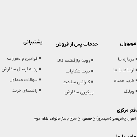
پشتیبانی
موبوران
خدمات پس از فروش
◾️ قوانین و مقررات
️ درباره ما
◾️ رویه بازگشت کالا
◾️ رویه ارسال سفارش
️ ارتباط با ما
◾️ ثبت شکایات
◾️ سوالات متداول
️ خرید عمده
◾️ گارانتی سلامت
◾️ راهنمای خرید
️ وبلاگ
پیگیری سفارش
فتر مرکزی
️ اهواز، خ شریعتی (سیمتری)، خ جعفری ، خ سراج پاساژ خانواده طبقه دوم
ماس با ما