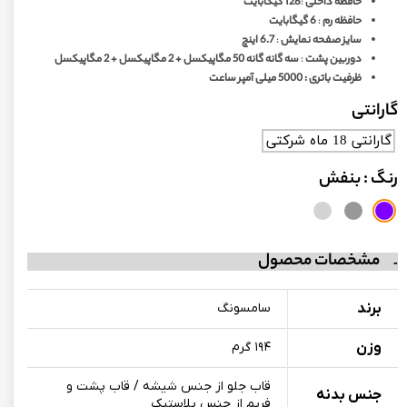
حافظه داخلی
:
128 گیگابایت
حافظه رم
:
6 گیگابایت
سایز صفحه نمایش
:
6.7 اینچ
دوربین پشت
:
سه گانه گانه 50 مگاپیکسل + 2 مگاپیکسل + 2 مگاپیکسل
ظرفیت باتری : 5000 میلی آمپر ساعت
گارانتی
گارانتی 18 ماه شرکتی
رنگ
: بنفش
مشخصات محصول
برند
سامسونگ
وزن
۱۹۴ گرم
قاب جلو از جنس شیشه / قاب پشت و
جنس بدنه
فریم از جنس پلاستیک