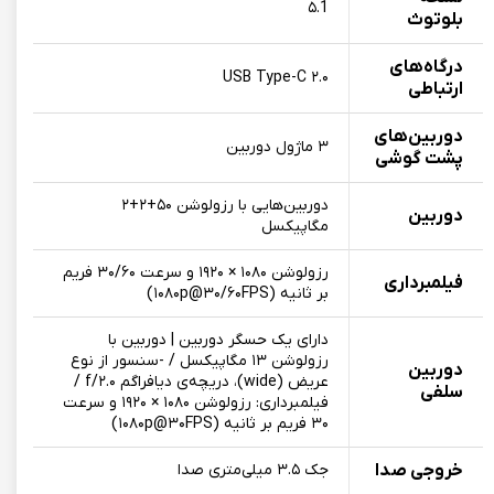
۵.1
بلوتوث
درگاه‌های
USB Type-C ۲.۰
ارتباطی
دوربین‌های
۳ ماژول دوربین
پشت گوشی
دوربین‌هایی با رزولوشن ۵۰+۲+۲
دوربین
مگاپیکسل
رزولوشن ۱۰۸۰ × ۱۹۲۰ و سرعت ۳۰/۶۰ فریم
فیلمبرداری
بر ثانیه (۱۰۸۰p@۳۰/۶۰FPS)
دارای یک حسگر دوربین | دوربین‌ با
رزولوشن ۱۳ مگاپیکسل / -سنسور از نوع
دوربین
عریض (wide)، دریچه‌ی دیافراگم f/۲.۰ /
سلفی
فیلمبرداری: رزولوشن ۱۰۸۰ × ۱۹۲۰ و سرعت
۳۰ فریم بر ثانیه (۱۰۸۰p@۳۰FPS)
خروجی صدا
جک ۳.۵ میلی‌متری صدا