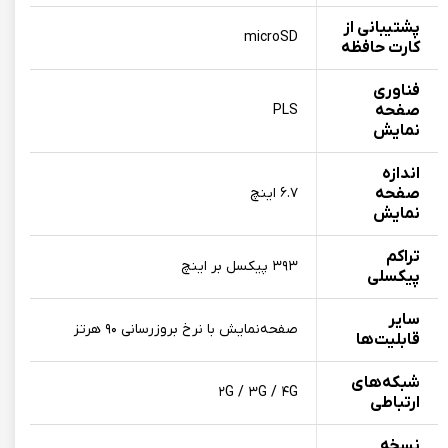
پشتیبانی از
microSD
کارت حافظه
فناوری
صفحه‌
PLS
نمایش
اندازه
صفحه
۶.۷ اینچ
نمایش
تراکم
۳۹۳ پیکسل بر اینچ
پیکسلی
سایر
صفحه‌نمایش با نرخ بروزرسانی ۹۰ هرتز
قابلیت‌ها
شبکه‌های
۲G / ۳G / ۴G
ارتباطی
نسخه