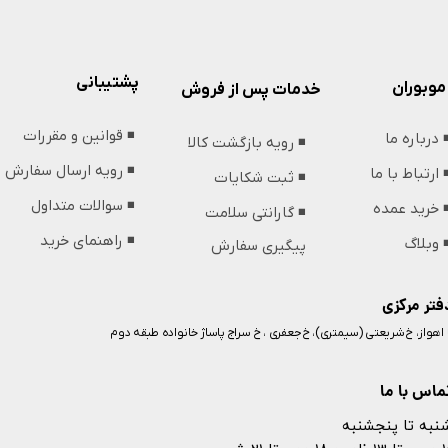
پشتیبانی
موبوران
خدمات پس از فروش
◾️ قوانین و مقررات
️ درباره ما
◾️ رویه بازگشت کالا
◾️ رویه ارسال سفارش
️ ارتباط با ما
◾️ ثبت شکایات
◾️ سوالات متداول
️ خرید عمده
◾️ گارانتی سلامت
◾️ راهنمای خرید
️ وبلاگ
پیگیری سفارش
فتر مرکزی
️ اهواز، خ شریعتی (سیمتری)، خ جعفری ، خ سراج پاساژ خانواده طبقه دوم
ماس با ما
نبه تا پنجشنبه