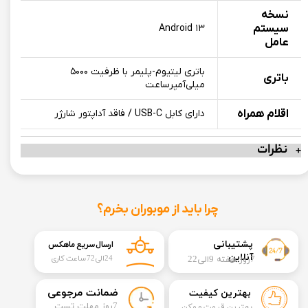
نسخه
سیستم
Android ۱۳
عامل
باتری لیتیوم‌-پلیمر با ظرفیت ۵۰۰۰
باتری
میلی‌آمپرساعت
اقلام همراه
دارای کابل USB-C / فاقد آداپتور شارژر
نظرات
چرا باید از موبوران بخرم؟
​​پشتیبانی
ارسال سریع ماهکس
آنلاین
7روز هفته 9الی22
24الی72 ساعت کاری
​ضمانت مرجوعی
بهترین کیفیت
​7روز مهلت تست
بهترین قیمت ممکن