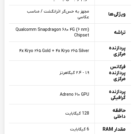
مجهز به حس‌گر اثرانگشت / مناسب
ویژگی‌ها
عکاسی
Qualcomm Snapdragon ۶۸۰ ۴G (۶ nm)
تراشه
Chipset
پردازنده‌
۴x Kryo ۲۶۵ Gold + ۴x Kryo ۲۶۵ Silver
مرکزی
فرکانس
پردازنده‌
۱.۹ - ۲.۴ گیگاهرتز
مرکزی
پردازنده‌
Adreno ۶۱۰ GPU
گرافیکی
حافظه
128 گیگابایت
داخلی
مقدار RAM
6 گیگابایت