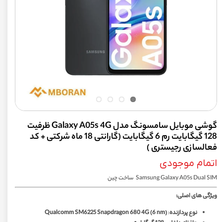
گوشی موبايل سامسونگ مدل Galaxy A05s 4G ظرفیت
128 گیگابایت رم 6 گیگابایت (گارانتی 18 ماه شرکتی + کد
فعالسازی رجیستری )
اتمام موجودی
Samsung Galaxy A05s Dual SIM ساخت چین
ویژگی های اصلی:
نوع پردازنده
:
Qualcomm SM6225 Snapdragon 680 4G (6 nm)