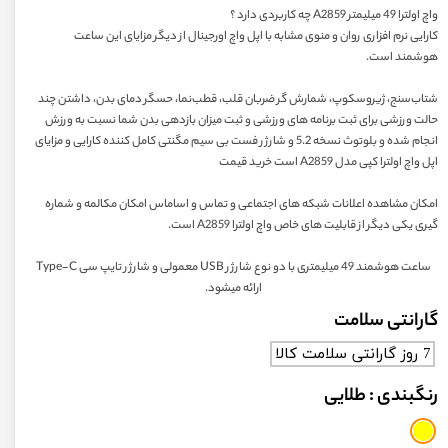
واچ اولترا 49 میلیمتر A2859 چه کاربردی دارد ؟
کارایی نرم افزاری روان و منوی مشابه با اپل واچ اورجینال از دیگر مزایای این ساعت
هوشمند است.
شتاب‌سنج، ژیروسکوپ، شمارش گر ضربان قلب، قطب‌نما، حسگر دمای بدن، داشتن چند
حالت ورزشی برای ثبت برنامه های ورزشی و ثبت میزان بازدهی بدن شما نسبت به ورزش
انجام شده و بلوتوث نسخه 5.2 و شارژر فست بی سیم مگنتی کامل کننده کارایی و مزایای
اپل واچ اولترا کپی مدل A2859 است خرید قیمت
امکان مشاهده اعلانات شبکه های اجتماعی و تماس و اس‎ام‎اس امکان مکالمه و شماره
گیری یکی دیگر از قابلیت های خاص واچ اولترا A2859 است.
ساعت هوشمند 49 میلیمتری با دو نوع شارژر USB معمولی و شارژر تایپ سی Type-C
ارائه میشود.
گارانتی سلامت
7 روز گارانتی سلامت کالا
رنگبندی
: طلایی