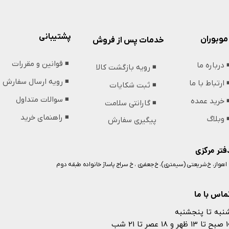
پشتیبانی
موبوران
خدمات پس از فروش
◾️ قوانین و مقررات
️ درباره ما
◾️ رویه بازگشت کالا
◾️ رویه ارسال سفارش
️ ارتباط با ما
◾️ ثبت شکایات
◾️ سوالات متداول
️ خرید عمده
◾️ گارانتی سلامت
◾️ راهنمای خرید
️ وبلاگ
پیگیری سفارش
فتر مرکزی
️ اهواز، خ شریعتی (سیمتری)، خ جعفری ، خ سراج پاساژ خانواده طبقه دوم
ماس با ما
نبه تا پنجشنبه
 و 18 عصر تا 21 شب