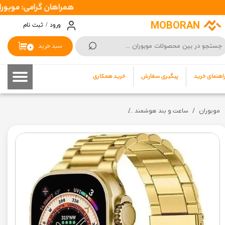
همراهان گرامی: موبوران سفارشات شما را در اسرع وقت ( 1 تا 2 رو
حساب کاربری من
MOBORAN
ورود
/
ثبت نام
⌕
تغییر گذر واژه
سبد خرید
۰
سفارشات
اهنمای خرید
پیگیری سفارش
خرید همکاری
خروج از حساب کاربری
موبوران
ساعت و بند هوشمند
ساعت هوشمند طرح اپل واچ اولترا مدل A2859 49 میلیمتر Smart Watch Ultra 49mm