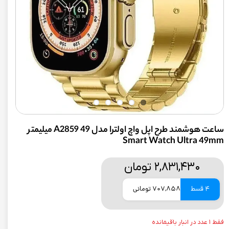
ساعت هوشمند طرح اپل واچ اولترا مدل A2859 49 میلیمتر
Smart Watch Ultra 49mm
۲,۸۳۱,۴۳۰ تومان
4 قسط
707,858 تومانی
فقط ۱ عدد در انبار باقیمانده