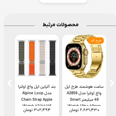
محصولات مرتبط
طرح گلد
ساعت هوشمند طرح اپل
بند آلپاین اپل واچ اولترا
واچ اولترا مدل A2859
مدل Alpine Loop
49 میلیمتر Smart
Chain Strap Apple
Watch 42/44/45
Watch Ultra 49mm
۲,۸۳۱,۴۳۰ تومان
۳۰۲,۴۹۴ تومان