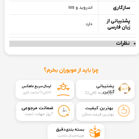
سازگاری
اندروید و ios
پشتیبانی از
دارد
زبان فارسی
نظرات
چرا باید از موبوران بخرم؟
​​پشتیبانی
ارسال سریع ماهکس
آنلاین
7روز هفته 9الی22
24الی72 ساعت کاری
​ضمانت مرجوعی
بهترین کیفیت
​7روز مهلت تست
بهترین قیمت ممکن
​بسته بندی دقیق​​​​​​​
هزینه ارسال مناسب