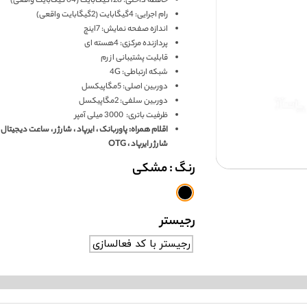
حافظه داخلی: 128گیگابایت (64 گیگابایت واقعی)
رام اجرایی: 4گیگابایت (2گیگابایت واقعی)
اندازه صفحه نمایش: 7اینچ
پردازنده مرکزی: 4هسته ای
قابلیت پشتیبانی از رم
شبکه ارتباطی: 4G
دوربین اصلی: 5مگاپیکسل
دوربین سلفی: 2مگاپیکسل
ظرفیت باتری: 3000 میلی آمپر
اقلام همراه: پاوربانک ، ایرپاد ، شارژر ، ساعت دیجیتال ،
شارژر ایرپاد ، OTG
رنگ
: مشکی
رجیستر
رجیستر با کد فعالسازی