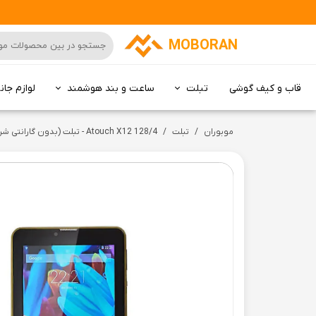
MOBORAN
قاب و کیف گوشی
تبلت
ساعت و بند هوشمند
لوازم جان
کامپیوتر All in one
موبوران
تبلت
Atouch X12 128/4 - تبلت (بدون گارانتی شرکتی)