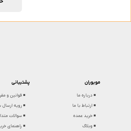
حم
پشتیبانی
موبوران
◾️ قوانین و مق
◾️ درباره ما
◾️ رویه ارسال
◾️ ارتباط با ما
◾️ سوالات متدا
◾️ خرید عمده
◾️ راهنمای خری
◾️ وبلاگ