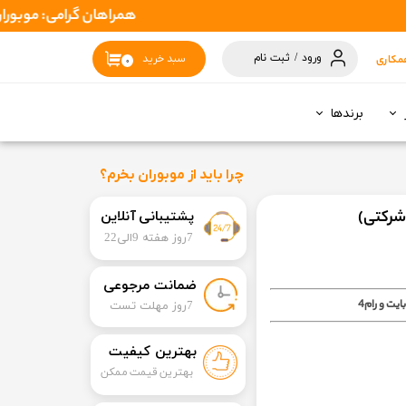
همراهان گرامی: موبوران سفارشات شما را در اسرع وقت ( 1 تا 2 روز کاری 
ورود
/
ثبت نام
مکاری
سبد خرید
۰
حساب کاربری
من
برندها
تغییر گذر واژه
سفارشات
چرا باید از موبوران بخرم؟
خروج از حساب
​​پشتیبانی آنلاین
کاربری
7روز هفته 9الی22
​ضمانت مرجوعی
​7روز مهلت تست
بهترین کیفیت
بهترین قیمت ممکن