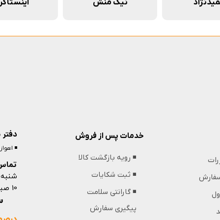
یدنژاد
نیک منش
اینستاگر
دفتر 
خدمات پس از فروش
◾️ اهوا
◾️ رویه بازگشت کالا
ررات
تماس 
شنبه 
◾️ ثبت شکایات
 سفارش
10 صبح تا 13 ظهر و 18 عصر تا 21 شب
◾️ گارانتی سلامت
ول
09364439853
پیگیری سفارش
د
درصور