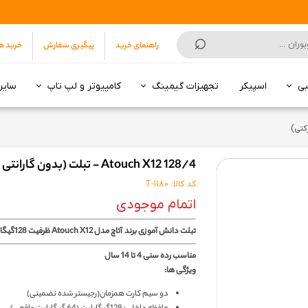
⌕
راهنمای خرید
پیگیری سفارش
خرید ه
بی
اسپیکر
تجهیزات گیمینگ
کامپیوتر و لپ تاپ
سایر
انکر | Anker
هارد SSD
سونی | Sony
5 تا 7 میلیون تومان
7 تا 10 میلیون تومان
تا 3 میلیون تومان
از 3 تا 5 میلیون تومان
از 5 تا 9 میلیون
از 10 تا 15 میلیون
از 16 میلیون به بالا
10 تا 15 میلیون تومان
15 میلیون تومان به بالا
مودم روتر ADSL
مودم روتر 3G/4G/5G
Atouch X12 128/4 - تبلت (بدون گارانتی شرکتی)
کد کالا: T-1180
اتمام موجودی
تبلت دانش آموزی برند آتاچ مدل Atouch X12 ظرفیت 128گیگابایت و رام4
مناسب رده سنی 4 تا 14 سال
ویژگی ها:
دو سیم کارت همزمان(رجیستر شده تضمینی)