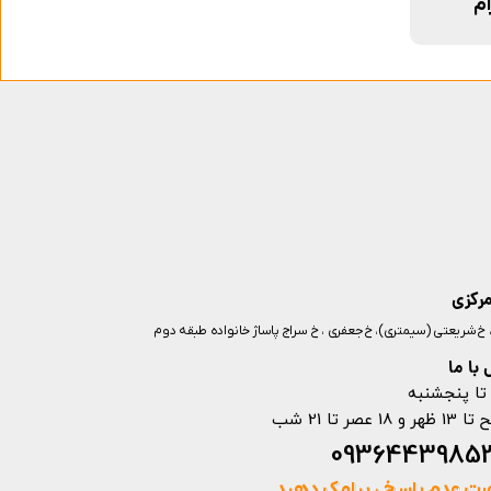
ام
مرکزی
ز، خ شریعتی (سیمتری)، خ جعفری ، خ سراج پاساژ خانواده طبقه دوم
با ما
تا پنجشنبه
ت عدم پاسخ ، پیامک دهید.