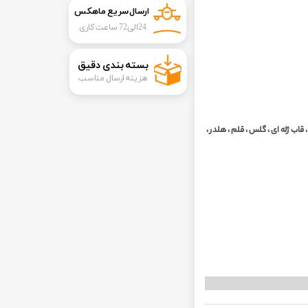
ارسال سریع ماهکس
24الی72 ساعت کاری
​بسته بندی دقیق​​​​​​​
هزینه ارسال مناسب
 قاب ژله اى ، گلس ، قلم ، هلدر ،