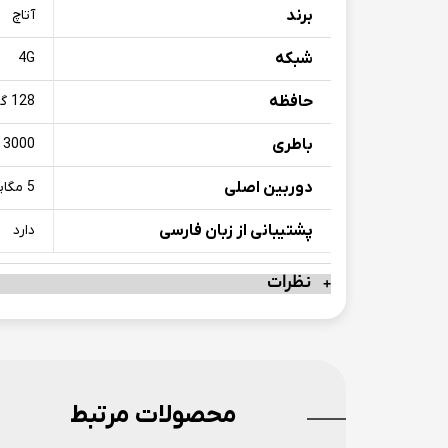
برند
آتاچ
شبکه
4G
حافظه
128 گیگابایت
باطری
3000 میلی آمپر
دوربین اصلی
5 مگاپیکسل
پشتیبانی از زبان فارسی
دارد
نظرات
محصولات مرتبط