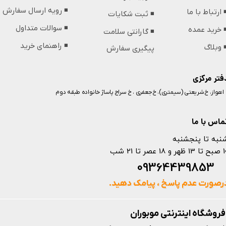
◾️ رویه ارسال سفارش
️ ارتباط با ما
◾️ ثبت شکایات
◾️ سوالات متداول
️ خرید عمده
◾️ گارانتی سلامت
◾️ راهنمای خرید
️ وبلاگ
پیگیری سفارش
فتر مرکزی
️ اهواز، خ شریعتی (سیمتری)، خ جعفری ، خ سراج پاساژ خانواده طبقه دوم
ماس با ما
نبه تا پنجشنبه
 و 18 عصر تا 21 شب
093644398
رصورت عدم پاسخ ، پیامک دهید.
فروشگاه اینترنتی موبوران