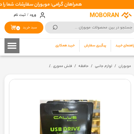
همراهان گرامی: موبوران سفارشات شما را در اسرع وقت ( 1 تا 2 روز کاری ) ارسال میکند تا نهایتا بین 3 تا 7
حساب کاربری من
MOBORAN
ورود
/
ثبت نام
⌕
تغییر گذر واژه
سبد خرید
۰
سفارشات
اهنمای خرید
پیگیری سفارش
خرید همکاری
خروج از حساب کاربری
موبوران
لوازم جانبی
حافظه
فلش مموری
فلش 16 گیگ CALUS ا Flash 16 g CALUS