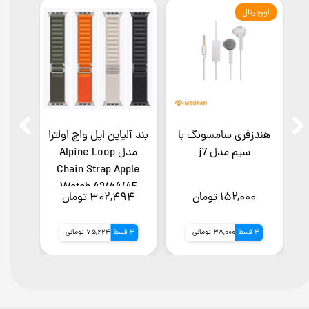
اورجینال
کابل شارژ ۱۲۰ وات و 7
هندزفری سامسونگ با
بند آلپاین اپل واچ اولترا
بند
سیم مدل j7
مدل Alpine Loop
and
Chain Strap Apple
Watch 42/44/45
۱۵۲,۰۰۰ تومان
۳۰۲,۴۹۴ تومان
۰۳۰
4 قسط
38,000 تومانی
4 قسط
75,624 تومانی
4 قسط