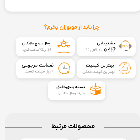
چرا باید از موبوران بخرم؟
​​پشتیبانی
ارسال سریع ماهکس
آنلاین
7روز هفته 9الی22
24الی72 ساعت کاری
​ضمانت مرجوعی
بهترین کیفیت
​7روز مهلت تست
بهترین قیمت ممکن
​بسته بندی دقیق​​​​​​​
هزینه ارسال مناسب
محصولات مرتبط