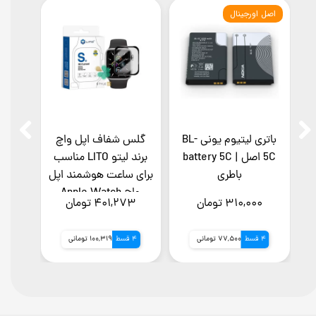
اصل اورجینال
باتری لیتیوم یونی BL-
گلس شفاف اپل واچ
گلس
4
5C اصل | battery 5C
برند لیتو LITO مناسب
باطری
برای ساعت هوشمند اپل
برند
واچ Apple Watch
/ 3D
۳۱۰,۰۰۰ تومان
۴۰۱,۲۷۳ تومان
۸۹۲
ES
49mm
4 قسط
77,500 تومانی
4 قسط
100,319 تومانی
4 قسط