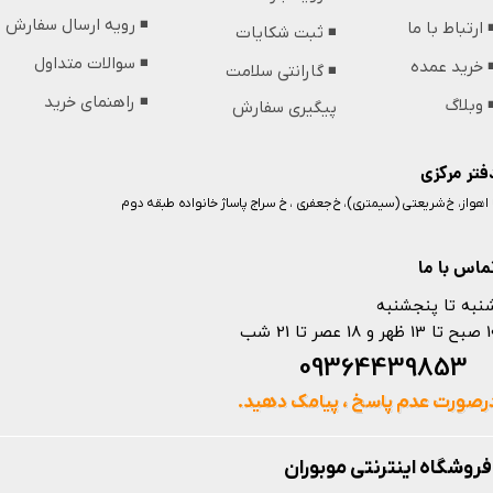
◾️ رویه ارسال سفارش
️ ارتباط با ما
◾️ ثبت شکایات
◾️ سوالات متداول
️ خرید عمده
◾️ گارانتی سلامت
◾️ راهنمای خرید
️ وبلاگ
پیگیری سفارش
فتر مرکزی
️ اهواز، خ شریعتی (سیمتری)، خ جعفری ، خ سراج پاساژ خانواده طبقه دوم
ماس با ما
نبه تا پنجشنبه
 و 18 عصر تا 21 شب
093644398
رصورت عدم پاسخ ، پیامک دهید.
فروشگاه اینترنتی موبوران