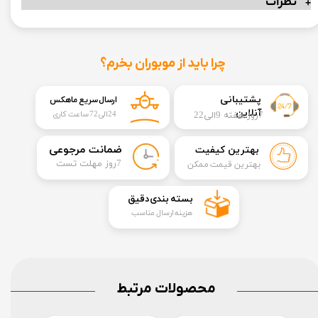
نظرات
چرا باید از موبوران بخرم؟
​​پشتیبانی
ارسال سریع ماهکس
آنلاین
7روز هفته 9الی22
24الی72 ساعت کاری
​ضمانت مرجوعی
بهترین کیفیت
​7روز مهلت تست
بهترین قیمت ممکن
​بسته بندی دقیق​​​​​​​
هزینه ارسال مناسب
محصولات مرتبط