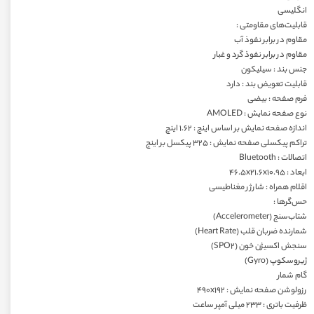
انگلیسی
قابلیت‌های مقاومتی :
مقاوم در برابر نفوذ آب
مقاوم در برابر نفوذ گرد و غبار
جنس بند : سیلیکون
قابلیت تعویض بند : دارد
فرم صفحه : بیضی
نوع صفحه نمایش : AMOLED
اندازه صفحه نمایش بر اساس اینچ : ۱.۶۲ اینچ
تراکم پیکسلی صفحه نمایش : ۳۲۵ پیکسل بر اینچ
اتصالات : Bluetooth
ابعاد : ۴۶.۵x۲۱.۶x۱۰.۹۵
اقلام همراه : شارژر مغناطیسی
حس‌گرها :
شتاب‌سنج (Accelerometer)
شمارنده ضربان قلب (Heart Rate)
سنجش اکسیژن خون (SPO۲)
ژیروسکوپ (Gyro)
گام شمار
رزولوشن صفحه نمایش : ۴۹۰x۱۹۲
ظرفیت باتری : ۲۳۳ میلی آمپر ساعت