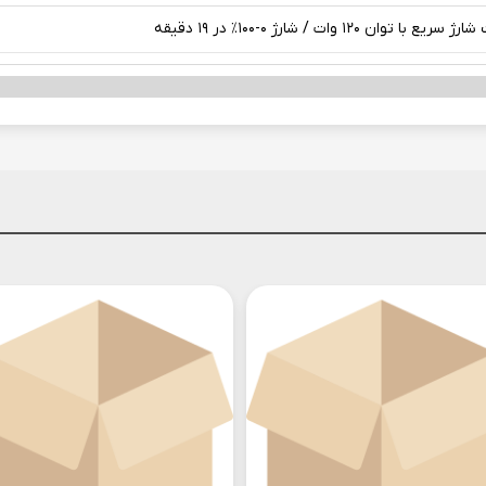
یع با توان ۱۲۰ وات / شارژ ۰-۱۰۰٪ در ۱۹ دقیقه