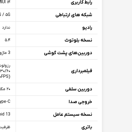
رابط کاربری
IUI ۱۴
شبکه های ارتباطی
G / ۵G
رادیو
ندارد
نسخه بلوتوث
۵.۴
دوربین‌های پشت گوشی
3 ماژول دوربین | ۵۰+۵۰+۱۲ مگاپیکسل
فیلمبرداری
(۱۰۸۰p@۳۰/۶۰/۱۲۰/۲۴۰FPS)
دوربین سلفی
۲۰ مگاپیکسل
خروجی صدا
ype-C
نسخه سیستم عامل
oid 13
باتری
ظرفیت ۵۰۰۰ میلی‌آمپ