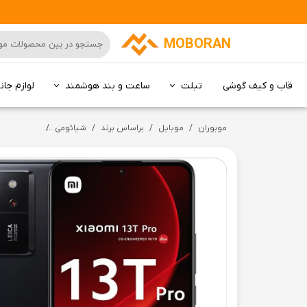
MOBORAN
قاب و کیف گوشی
تبلت
ساعت و بند هوشمند
لوازم جان
کامپیوتر All in one
موبوران
موبایل
براساس برند
شیائومی
گوشی موبایل شیائومی مدل 13T pro 5G حافظه 512 گیگابایت