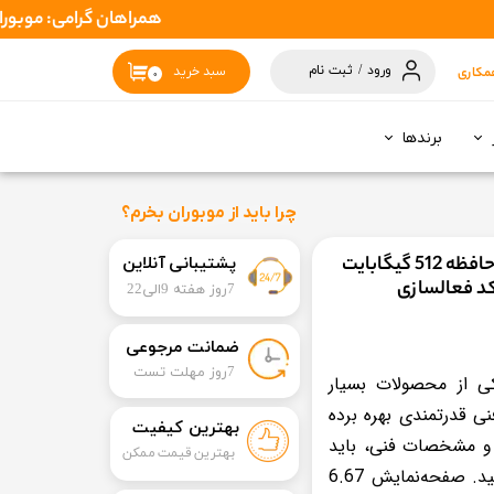
همراهان گرامی: موبوران سفارشات شما را در اسرع وقت ( 1 تا 2 روز کاری ) ارس
ورود
/
ثبت نام
مکاری
سبد خرید
۰
حساب کاربری
من
برندها
تغییر گذر واژه
سفارشات
چرا باید از موبوران بخرم؟
خروج از حساب
گوشی موبایل شیائومی مدل 13T pro 5G حافظه 512 گیگابایت
​​پشتیبانی آنلاین
کاربری
1 ماه شرکتی + کد فعالسازی
7روز هفته 9الی22
​ضمانت مرجوعی
​7روز مهلت تست
بایل شیائومی مدل 13T Pro یکی از محصولات بسیار
 قدرتمندی بهره برده
بهترین کیفیت
 و مشخصات فنی، باید
بهترین قیمت ممکن
بگوییم که با یک قاتل پرچمدار رو‌به‌رو هستید. صفحه‌نمایش 6.67