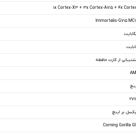
۱x Cortex-X۳ + ۳x Cortex-A۷۱۵ + ۴x Corte
Immortalis-G۷۱۵ MC۱
شتیبانی از کارت حافظه
AM
Corning Gorilla G