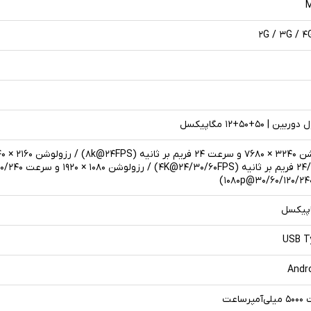
M
۲G / ۳G / ۴
USB T
Andr
رساعت