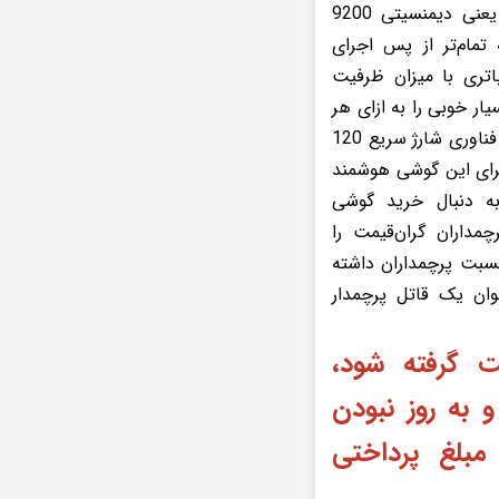
قدرتمند‌ترین پردازنده‌های شرکت مدیاتک، یعنی دیمنسیتی 9200
مام‌تر از پس اجرای
باتری با میزان ظرفیت
بسیار خوبی را به ازای هر
بار شارژ به شما می‌دهد، در کنار پشتیبانی از فناوری شارژ سریع 120
رای این گوشی هوشمند
ه دنبال خرید گوشی
مداران گران‌قیمت را
 نسبت پرچمداران داشته
 شک شیائومی 13T Pro به‌عنوان یک قاتل پرچمدار
ت گرفته شود،
به روز نبودن
بلغ پرداختی