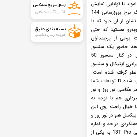
 پیکسل از نوع امولد با توانایی نمایش
ارسال سریع ماهکس
446 پیکسل این گوشی در کنار توانایی ارائه نرخ بروزرسانی 144
24الی72 ساعت کاری
 و حداکثر روشنایی 2600 نیت (nits) نشان از آن دارد که با
وبه‌رو هستید که حتی
​بسته بندی دقیق​​​​​​​
هزینه ارسال مناسب
بت برخی از پرچمداران
اهد حضور یک سنسور
دوربین اصلی با رزولوشن 50 مگاپیکسل در کنار سنسور 50
برابری اپتیکال و سنسور
 فوق‌عریض (ultrawide) در نظر گرفته شده است.
 شده تا توقعات شما
ر عکاسی نور روز و نور
رداری هم با توجه به
ی ضبط ویدیو با حداکثر کیفیت 8K، با خیال راحت روی این
 باز کنید. دوربین سلفی 20 مگاپیکسل هم در نور روز و
عملکردی در حد و اندازه
یک گوشی پرچمدار را داشته باشید. شیائومی 13T Pro به یکی از