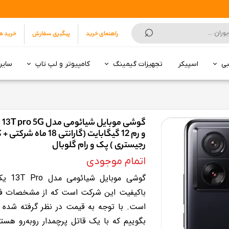
⌕
راهنمای خرید
پیگیری سفارش
خرید ه
بی
اسپیکر
تجهیزات گیمینگ
کامپیوتر و لپ تاپ
سایر
انکر | Anker
هارد SSD
سونی | Sony
5 تا 7 میلیون تومان
7 تا 10 میلیون تومان
تا 3 میلیون تومان
از 3 تا 5 میلیون تومان
از 5 تا 9 میلیون
از 10 تا 15 میلیون
از 16 میلیون به بالا
10 تا 15 میلیون تومان
15 میلیون تومان به بالا
مودم روتر ADSL
مودم روتر 3G/4G/5G
 و رم 12 گیگابایت (گارانتی 18 ماه شرکتی + کد فعالسازی رجیستری ) پک و رام گلوبال
و رم 12 گیگابایت (گارانتی 8
رجیستری ) پک و رام گلوبال
اتمام موجودی
گوشی مو
با‌کیفیت این شرکت است که از مشخصات فنی
است. با توجه به قیمت در نظر گرفته شده