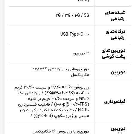
(nits)
شبکه‌های
۲G / ۳G / ۴G / 5G
ارتباطی
درگاه‌های
USB Type-C ۲.۰
ارتباطی
دوربین‌های
۳ دوربین
پشت گوشی
دوربین‌هایی با رزولوشن ۶۴+۸+۲
دوربین
مگاپیکسل
رزولوشن ۲۱۶۰ × ۳۸۴۰ و سرعت ۳۰/۶۰ فریم
بر ثانیه (۴K@۳۰/۶۰FPS) / رزولوشن ۱۰۸۰
× ۱۹۲۰ و سرعت ۳۰/۶۰ فریم بر ثانیه
فیلمبرداری
(۱۰۸۰p@۳۰/۶۰FPS) / قابلیت فیلمبرداری
HDR۱۰ / تثبیت کننده الکترونیکی تصویر
مبتنی بر ژیروسکوپ (gyro-EIS) /
دوربین
دوربین‌ با رزولوشن ۱۶ مگاپیکسل