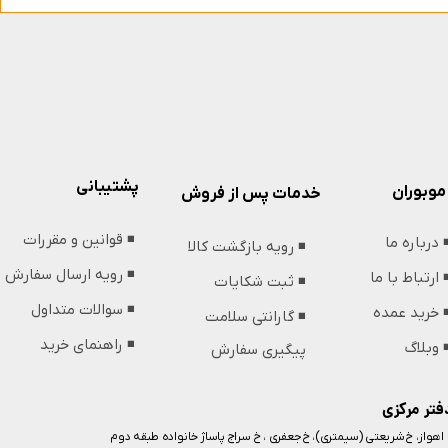
پشتیبانی
موبوران
خدمات پس از فروش
◾️ قوانین و مقررات
️ درباره ما
◾️ رویه بازگشت کالا
◾️ رویه ارسال سفارش
️ ارتباط با ما
◾️ ثبت شکایات
◾️ سوالات متداول
️ خرید عمده
◾️ گارانتی سلامت
◾️ راهنمای خرید
️ وبلاگ
پیگیری سفارش
فتر مرکزی
️ اهواز، خ شریعتی (سیمتری)، خ جعفری ، خ سراج پاساژ خانواده طبقه دوم