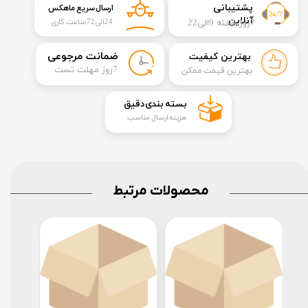
​​پشتیبانی
ارسال سریع ماهکس
آنلاین
7روز هفته 9الی22
24الی72 ساعت کاری
​ضمانت مرجوعی
بهترین کیفیت
​7روز مهلت تست
بهترین قیمت ممکن
​بسته بندی دقیق​​​​​​​
هزینه ارسال مناسب
محصولات مرتبط