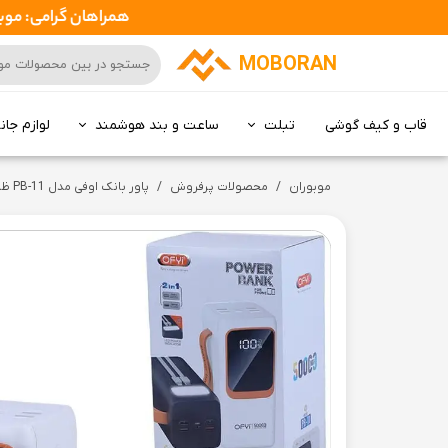
همراهان گرامی: موبوران سفارشات شما را در اسرع وقت ( 1 تا 2 روز کار
MOBORAN
قاب و کیف گوشی
تبلت
ساعت و بند هوشمند
لوازم جان
کامپیوتر All in one
موبوران
محصولات پرفروش
پاور بانک اوفی مدل PB-11 ظرفیت 5۰۰۰۰ میلی آمپر ساعت فست شارژ | Powerbank OFYI