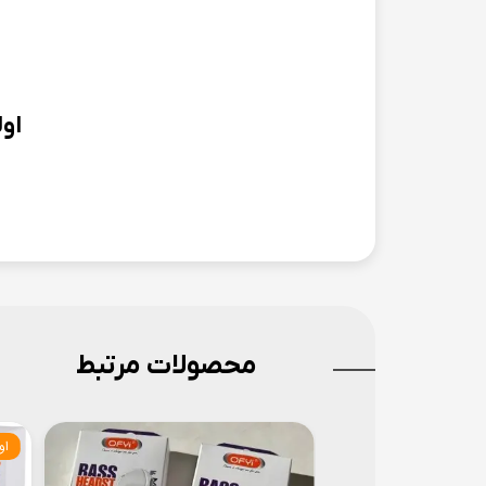
او
محصولات مرتبط
او