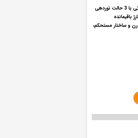
دارای چراغ LED جهت استفاده در تاریکی با 3 حالت نوردهی
درن و ساختار مستحکم،