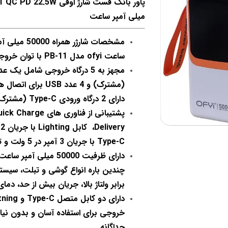
میلی آمپر ساعت
مشخصات شارژر همراه 50000 م
ساعت ofyi مدل PB-11 با توان خروجی 22.5 وات:
(مشترک) و 4 عدد USB ب
دارای 2 درگاه ورودی Type-C (مشترک) و Lightning
Type-C با جریان 3 آمپر در 5 ولت و توان خروجی 22.5 وات
دارای ظرفیت 50000 میلی آ
چندین باره انواع گوشی و تبلت، سیس
برابر ولتاژ بالا، جریان بیش از حد، دمای
خروجی برای استفاده آسان و بدون نیاز 
جداگانه