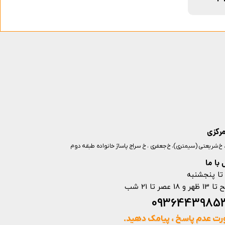
مرکزی
ز، خ شریعتی (سیمتری)، خ جعفری ، خ سراج پاساژ خانواده طبقه دوم
با ما
تا پنجشنبه
ت عدم پاسخ ، پیامک دهید.