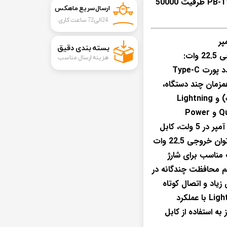
پاور بانک فست شارژ اوفی PB-11 QC PD 22.5W ظرفیت 50000
ارسال سریع ماهکس
24الی72 ساعت کاری
یلی آمپر
​بسته بندی دقیق​​​​​​​
هزینه ارسال مناسب
مجهز به 5 درگاه خروجی شامل یک عدد پورت Type-C
رای اتصال همزمان چند دستگاه،
پشتیبانی از فناوری های Quick Charge و Power
Delivery، کابل Lighting با جریان 2 آمپر در 5 ولت، کابل
مپر ساعت مناسب برای شارژ
تم محافظت چندگانه در
 زیاد و اتصال کوتاه
دارای دو کابل متصل Type-C و Lightning با عملکرد
به استفاده از کابل