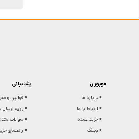
پشتیبانی
موبوران
◾️ قوانین و مق
◾️ درباره ما
◾️ رویه ارسال
◾️ ارتباط با ما
◾️ سوالات متدا
◾️ خرید عمده
◾️ راهنمای خری
◾️ وبلاگ