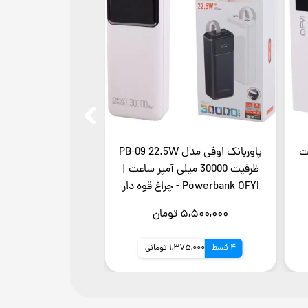
PB ظرفیت
پاوربانک اوفی مدل PB-09 22.5W
پاوربانک 
ظرفیت 30000 میلی آمپر ساعت |
owerbank OFYI
Powerbank OFYI - چراغ قوه دار
۵,۵۰۰,۰۰۰ تومان
۴,۲۷۰,۰۰۰ تومان
4 قسط
1,375,000 تومانی
4 قسط
1,067,500 تو