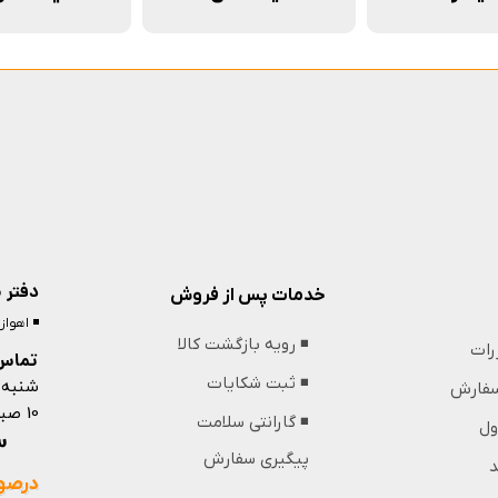
دفتر 
خدمات پس از فروش
◾️ اهوا
◾️ رویه بازگشت کالا
ررات
تماس 
شنبه 
◾️ ثبت شکایات
 سفارش
10 صبح تا 13 ظهر و 18 عصر تا 21 شب
◾️ گارانتی سلامت
ول
09364439853
پیگیری سفارش
د
درصور