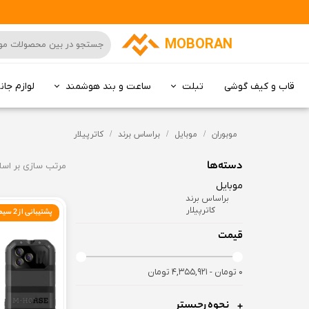
MOBORAN
قاب و کیف گوشی
تبلت
ساعت و بند هوشمند
لوازم جان
کامپیوتر All in one
موبوران
موبایل
براساس برند
کاترپیلار
دسته‌ها
مرتب سازی بر اس
موبایل
براساس برند
کاترپیلار
پشتیبانی از 2 سیمکارت+ کارت حافظه
قیمت
۰ تومان - ۴,۳۵۵,۹۲۱ تومان
نحوه رجیستر