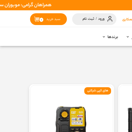
همراهان گرامی: موبوران سفارشات شما را در اسرع وقت ( 1 تا 2 روز کاری ) ارس
ورود
/
ثبت نام
مکاری
سبد خرید
۰
حساب کاربری
من
برندها
تغییر گذر واژه
سفارشات
خروج از حساب
کاربری
های کپی شرکتی