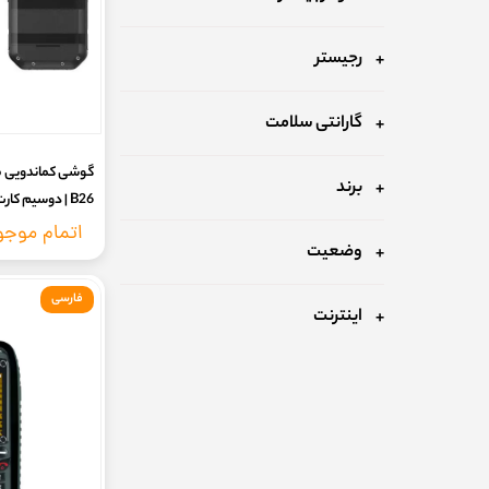
رجیستر
گارانتی سلامت
برند
B26 | دوسیم کا
کدفعالسازی)
اتمام موج
وضعیت
فارسی
اینترنت