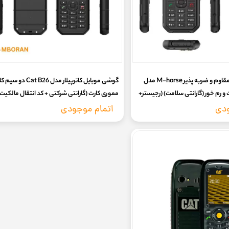
گوشی کماندویی مقاوم و ضربه پذیر M-horse مدل
گوشی موبایل کاترپیلار مدل Cat B26
رت و رم خور (گارانتی سلامت) (رجیستر+
مموری کارت (گارانتی شرکتی + کد انتقال مالکیت
استوک
ودی
اتمام موجودی