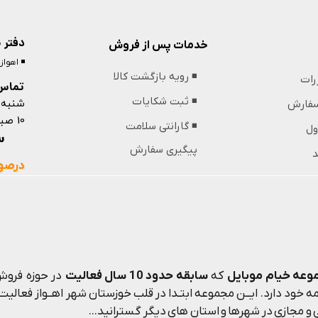
دفتر 
خدمات پس از فروش
◾️ اهوا
◾️ رویه بازگشت کالا
ررات
تماس 
شنبه 
◾️ ثبت شکایات
 سفارش
10 صبح تا 13 ظهر و 18 عصر تا 21 شب
◾️ گارانتی سلامت
ول
09364439853
پیگیری سفارش
د
درصور
وعه خیام موبایل
که
سابقه حدود 10 سال فعالیت
در حوزه فروش 
 خود دارد. ایــن مجموعه ابتـدا در قلب خوزستان شهر اهــواز فعالیت م
و مجازی در شهرها و استان های دیگر گسترانید...