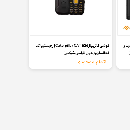
 دو سیم کارت و
گوشی کاترپیلارCaterpillar CAT B26 | رجیستربا کد
)
فعالسازی (بدون گارانتی شرکتی)
اتمام موجودی