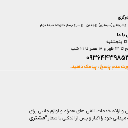
مرکزی
ز، خ شریعتی (سیمتری)، خ جعفری ، خ سراج پاساژ خانواده طبقه دوم
با ما
تا پنجشنبه
ت عدم پاسخ ، پیامک دهید.
و ارائه خدمات تلفن های همراه و لوازم جانبی برای
"مشتری
یدانی خود را آغـاز و پس از اندکـی با شعار