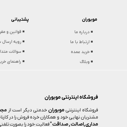
پشتیبانی
موبوران
◾️ قوانین و مق
◾️ درباره ما
◾️ رویه ارسال
◾️ ارتباط با ما
◾️ سوالات متدا
◾️ خرید عمده
◾️ راهنمای خری
◾️ وبلاگ
فروشگاه اینترنتی موبوران
موبوران
فروشگاه اینترنتی
خدمتی دیگر است از
مجم
مشتریان نهایی خود و همکاران خرده فروش را در کارنامه
مداری,اصالت , صداقت "
فعالیت خود را بصورت تلفنی 