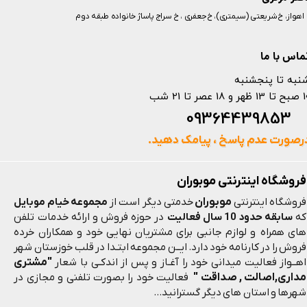
️ اهواز، خ شریعتی (سیمتری)، خ جعفری ، خ سراج پاساژ خانواده طبقه دوم
ماس با ما
نبه تا پنجشنبه
 و 18 عصر تا 21 شب
093644398
رصورت عدم پاسخ ، پیامک دهید.
فروشگاه اینترنتی موبوران
موبوران
فروشگاه اینترنتی
خدمتی دیگر است از
مجموعه خیام موبایل
که
سابقه حدود 10 سال فعالیت
در حوزه فروش و ارائه خدمات تلفن
های همراه و لوازم جانبی برای مشتریان نهایی خود و همکاران خرده
فروش را در کارنامه خود دارد. ایــن مجموعه ابتـدا در قلب خوزستان شهر
"مشتری
اهــواز فعالیت میدانی خود را آغـاز و پس از اندکـی با شعار
مداری,اصالت , صداقت "
فعالیت خود را بصورت تلفنی و مجازی در
شهرها و استان های دیگر گسترانید...