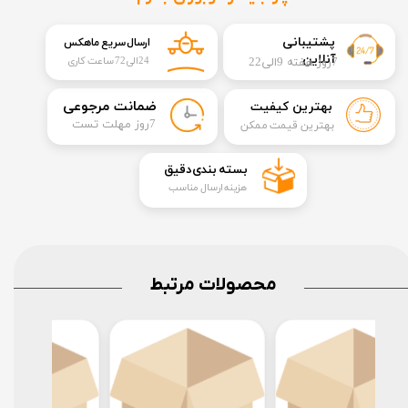
​​پشتیبانی
ارسال سریع ماهکس
آنلاین
7روز هفته 9الی22
24الی72 ساعت کاری
​ضمانت مرجوعی
بهترین کیفیت
​7روز مهلت تست
بهترین قیمت ممکن
​بسته بندی دقیق​​​​​​​
هزینه ارسال مناسب
محصولات مرتبط