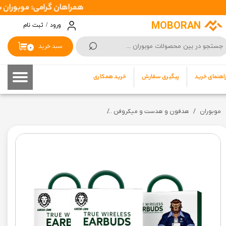
همراهان گرامی: موبوران سفارشات شما را در اسرع وقت ( 1 تا 2 روز کاری 
حساب کاربری من
MOBORAN
ورود
/
ثبت نام
⌕
تغییر گذر واژه
سبد خرید
۰
سفارشات
اهنمای خرید
پیگیری سفارش
خرید همکاری
خروج از حساب کاربری
موبوران
هدفون و هدست و میکروفن
هندزفری بلوتوثی برند گرین لاین مدل Green lion True wireless Earbuds | TWS