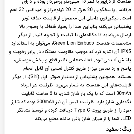
هدست از درایور با قطر 13 میلی‌متر برخوردار بوده و دارای
فرکانس پاسخگویی 20 هرتز تا 20 کیلوهرتز و امپدانس 32 اهم
است. میکروفون داخلی این محصول از قابلیت حذف نویز
پشتیبانی می‌کند؛ بنابراین صدا را بسیار شفاف با وضوح بالا
ارسال می‌نماید تا مکالمه‌ای با کیفیت را تجربه کنید. از دیگر
مشخصات هدست Green Lion Earbuds، می‌توان به استاندارد
IPX5 آن اشاره کرد که موجب مقاومت دستگاه در برابر رطوبت و
پاشش آب می‌شود. فعالیت‌هایی نظیر قطع و پخش موسیقی،
پاسخ و رد تماس نیز از طریق کنترل لمسی آن قابل انجام
هستند. همچنین پشتیبانی از دستیار صوتی اپل (Siri)، از دیگر
قابلیت‌های این هدست به شمار می‌رود. ظرفیت هر ایرباد
30mAh است که با یک بار شارژ شدن، تا 6 ساعت قابلیت
نگه‌داری شارژ دارد. ظرفیت کیس آن نیز 300mAh بوده که شارژ
خود را از طریق پورت Type-C دریافت کرده و توسط نشانگر
LED، شما را از میزان شارژ باقی مانده مطلع می‌کند.
رنگ
: سفید