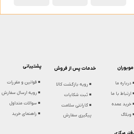
پشتیبانی
موبوران
خدمات پس از فروش
◾️ قوانین و مقررات
️ درباره ما
◾️ رویه بازگشت کالا
◾️ رویه ارسال سفارش
️ ارتباط با ما
◾️ ثبت شکایات
◾️ سوالات متداول
️ خرید عمده
◾️ گارانتی سلامت
◾️ راهنمای خرید
️ وبلاگ
پیگیری سفارش
فتر مرکزی