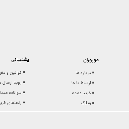
پشتیبانی
موبوران
◾️ قوانین و مق
◾️ درباره ما
◾️ رویه ارسال
◾️ ارتباط با ما
◾️ سوالات متدا
◾️ خرید عمده
◾️ راهنمای خری
◾️ وبلاگ