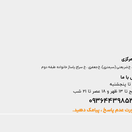
مرکزی
ز، خ شریعتی (سیمتری)، خ جعفری ، خ سراج پاساژ خانواده طبقه دوم
با ما
تا پنجشنبه
ت عدم پاسخ ، پیامک دهید.