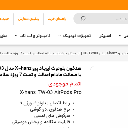
⌕
راهنمای خرید
پیگیری سفارش
خرید ه
بی
اسپیکر
تجهیزات گیمینگ
کامپیوتر و لپ تاپ
سایر
انکر | Anker
هارد SSD
سونی | Sony
5 تا 7 میلیون تومان
7 تا 10 میلیون تومان
تا 3 میلیون تومان
از 3 تا 5 میلیون تومان
از 5 تا 9 میلیون
از 10 تا 15 میلیون
از 16 میلیون به بالا
10 تا 15 میلیون تومان
15 میلیون تومان به بالا
مودم روتر ADSL
مودم روتر 3G/4G/5G
الت و تست 7 روزه سلامت کالا
با ضمانت مادام اصالت و تست 7 روزه سلامت کالا
اتمام موجودی
X-hanz TW-03 AirPods Pro
رابط اتصال : بلوتوث ورژن 5
نوع هدفون :دو گوشی
سرگوش های لمسی
قابلیت مکالمه و پخش موسیقی