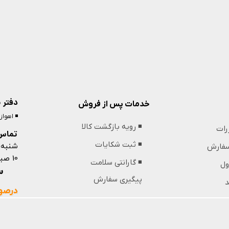
دفتر 
خدمات پس از فروش
◾️ اهوا
◾️ رویه بازگشت کالا
ررات
تماس 
شنبه 
◾️ ثبت شکایات
 سفارش
10 صبح تا 13 ظهر و 18 عصر تا 21 شب
◾️ گارانتی سلامت
ول
09364439853
پیگیری سفارش
د
درصور