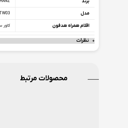
برند
-HANZ
مدل
-TW03
اقلام همراه هدفون
کاور س
نظرات
محصولات مرتبط