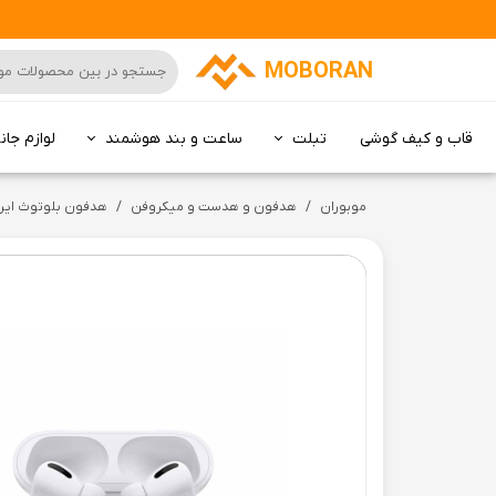
MOBORAN
قاب و کیف گوشی
تبلت
ساعت و بند هوشمند
لوازم جان
کامپیوتر All in one
موبوران
هدفون و هدست و میکروفن
هدفون بلوتوث ایرباد پرو X-hanz مدل HD-TW03 | اورجینال با ضمانت مادام اص