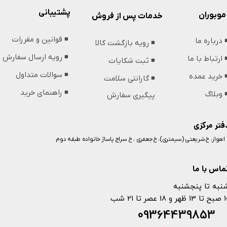
پشتیبانی
موبوران
خدمات پس از فروش
◾️ قوانین و مقررات
️ درباره ما
◾️ رویه بازگشت کالا
◾️ رویه ارسال سفارش
️ ارتباط با ما
◾️ ثبت شکایات
◾️ سوالات متداول
️ خرید عمده
◾️ گارانتی سلامت
◾️ راهنمای خرید
️ وبلاگ
پیگیری سفارش
فتر مرکزی
️ اهواز، خ شریعتی (سیمتری)، خ جعفری ، خ سراج پاساژ خانواده طبقه دوم
ماس با ما
نبه تا پنجشنبه
 و 18 عصر تا 21 شب
093644398