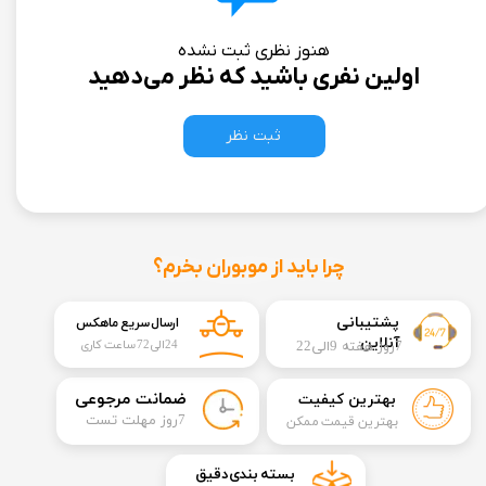
هنوز نظری ثبت نشده
اولین نفری باشید که نظر می‌دهید
ثبت نظر
چرا باید از موبوران بخرم؟
​​پشتیبانی
ارسال سریع ماهکس
آنلاین
7روز هفته 9الی22
24الی72 ساعت کاری
​ضمانت مرجوعی
بهترین کیفیت
​7روز مهلت تست
بهترین قیمت ممکن
​بسته بندی دقیق​​​​​​​