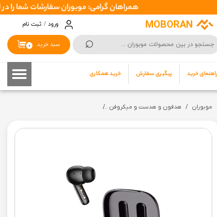
همراهان گرامی: موبوران سفارشات شما را در اسرع وقت ( 1 تا 2 روز کاری ) ارسال میکند تا نهایتا بین 3 تا 7 روزک
حساب کاربری من
MOBORAN
ورود
/
ثبت نام
⌕
تغییر گذر واژه
سبد خرید
۰
سفارشات
اهنمای خرید
پیگیری سفارش
خرید همکاری
خروج از حساب کاربری
موبوران
هدفون و هدست و میکروفن
هدفون بی سیم شیائومی مدل QCY T13 ا Xiaomi QCY T13 Headphone