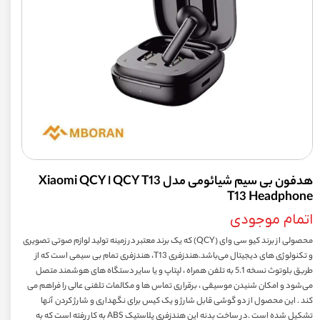
هدفون بی سیم شیائومی مدل QCY T13 ا Xiaomi QCY
T13 Headphone
اتمام موجودی
محصولی از برند کیو سی وای (QCY) که یک برند معتبر در زمینه تولید لوازم صوتی تصویری
و تکنولوژی های دیجیتال می‌باشد.هندزفری T13، هندزفری تمام بی سیمی است که از
طریق بلوتوث نسخه 5.1 به تلفن همراه ، لپتاپ و یا سایر دستگاه های هوشمند متصل
می‌شود و امکان شنیدن موسیقی ، برقراری تماس ها و مکالمات تلفنی عالی را فراهم می
کند . این محصول از دو گوشی قابل شارژ و یک کیس برای نگهداری و شارژ کردن آنها
تشکیل شده است .در ساخت بدنه این هندزفری پلاستیک ABS به کار رفته است که به