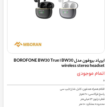
ایرپاد بروفون مدل BW30 ا BOROFONE BW30 True
wireless stereo headset
اتمام موجودی
a
اقلام همراه هدفون: کابل شارژ تایپ سی
پاسخ فرکانسی: ۲۰ هرتز
قطر درایور: ۱۳ میلی‌متر
محدوده عملکرد: ۱۰ متر