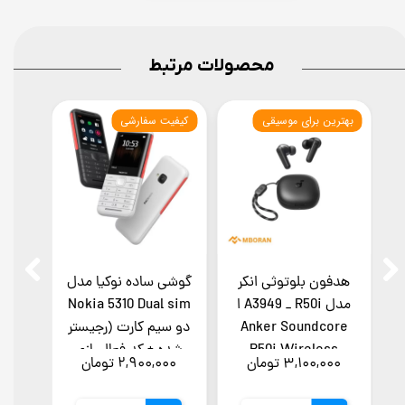
محصولات مرتبط
بهترین برای موسیقی
کیفیت سفارشی
هدفون بلوتوثی انکر
گوشی ساده نوکیا مدل
گوشی 
مدل A3949 _ R50i ا
Nokia 5310 Dual sim
Anker Soundcore
دو سیم کارت (رجیستر
دو سی
R50i Wireless
شده + کد فعالسازی
با کد
۳,۱۰۰,۰۰۰ تومان
۲,۹۰۰,۰۰۰ تومان
۰۰۰
Handsfree
رجیستر)- (گارانتی
7 روزه تست سلامت
سلامت ۷ روزه کالا)