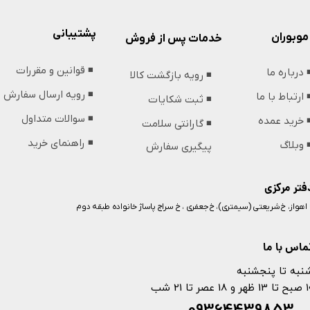
پشتیبانی
موبوران
خدمات پس از فروش
◾️ قوانین و مقررات
️ درباره ما
◾️ رویه بازگشت کالا
◾️ رویه ارسال سفارش
️ ارتباط با ما
◾️ ثبت شکایات
◾️ سوالات متداول
️ خرید عمده
◾️ گارانتی سلامت
◾️ راهنمای خرید
️ وبلاگ
پیگیری سفارش
فتر مرکزی
️ اهواز، خ شریعتی (سیمتری)، خ جعفری ، خ سراج پاساژ خانواده طبقه دوم
ماس با ما
نبه تا پنجشنبه
 و 18 عصر تا 21 شب