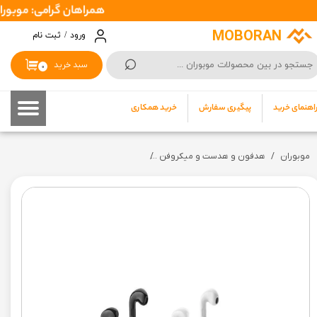
همراهان گرامی: موبوران سفارشات شما را در اسرع وقت ( 1 تا 2 ر
حساب کاربری من
MOBORAN
ورود
/
ثبت نام
⌕
تغییر گذر واژه
سبد خرید
۰
سفارشات
اهنمای خرید
پیگیری سفارش
خرید همکاری
خروج از حساب کاربری
موبوران
هدفون و هدست و میکروفن
ایرپاد بروفون مدل BW30 ا BOROFONE BW30 True wireless stereo headset