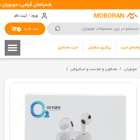
همراهان گرامی: موبوران سفارشات شما را در اسرع وقت ( 1 تا 2 روز کار
حساب کاربری من
MOBORAN
ورود
/
ثبت نام
⌕
تغییر گذر واژه
سبد خرید
۰
سفارشات
اهنمای خرید
پیگیری سفارش
خرید همکاری
خروج از حساب کاربری
موبوران
هدفون و هدست و میکروفن
هدفون بی سیم برند اکسیژن مدل W10