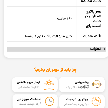
حالت مکالمه
عمر باتری
هدفون در
۲۴۰ ساعت
حالت
استندبای
اقلام همراه
کابل شارژ لایتنینگ دفترچه راهنما
نظرات
چرا باید از موبوران بخرم؟
​​پشتیبانی
ارسال سریع ماهکس
آنلاین
7روز هفته 9الی22
24الی72 ساعت کاری
​ضمانت مرجوعی
بهترین کیفیت
​7روز مهلت تست
بهترین قیمت ممکن