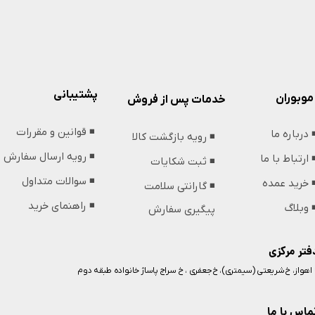
پشتیبانی
موبوران
خدمات پس از فروش
◾️ قوانین و مقررات
️ درباره ما
◾️ رویه بازگشت کالا
◾️ رویه ارسال سفارش
️ ارتباط با ما
◾️ ثبت شکایات
◾️ سوالات متداول
️ خرید عمده
◾️ گارانتی سلامت
◾️ راهنمای خرید
️ وبلاگ
پیگیری سفارش
فتر مرکزی
️ اهواز، خ شریعتی (سیمتری)، خ جعفری ، خ سراج پاساژ خانواده طبقه دوم
ماس با ما