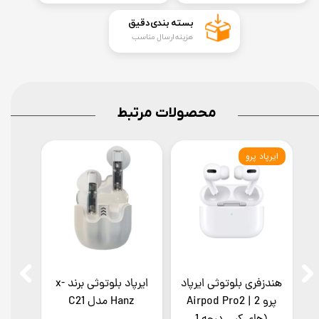
​بسته بندی دقیق​​​​​​​
هزینه ارسال مناسب
محصولات مرتبط
ایرپاد پرو
هندزفری بلوتوثی ایرپاد
ایرپاد بلوتوثی برند x-
پرو 2 | Airpod Pro2
Hanz مدل C21