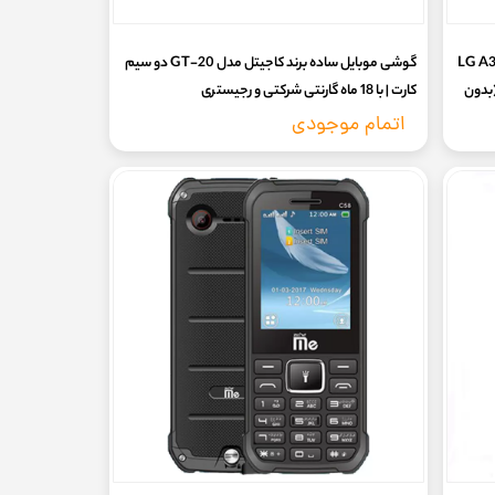
ی A395 _ چهار سیم کارت | LG A395
گوشی موبایل ساده برند کاجیتل مدل GT-20 دو سیم‌
) (بدون
کارت | با 18 ماه گارنتی شرکتی و رجیستری
اتمام موجودی