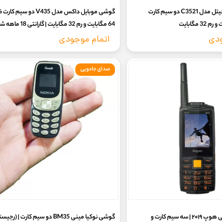
گوشی موبایل کاجیتل مدل C3521 دو سیم‌ کارت
گوشی موبایل داکس مدل V435 دو سی
64 مگابایت و رم 32 مگابایت | 
کدفعالسازی
ودی
اتمام موجودی
صدای جادویی
گوشی ساده ارتشی هوپ ۲۰۱۹ | سه سیم کارت و
گوشی نوکیا مینی BM35 دو سیم کارت | (رج