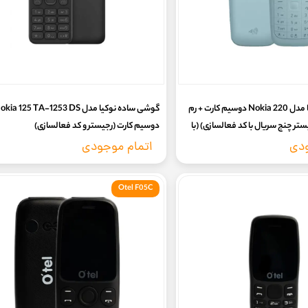
گوشی ساده نوکیا مدل Nokia 220 دوسیم کارت + رم
ستر چنج سریال با کد فعالسازی) (با
دوسیم کارت (رجیستر و کد فعالسازی)
ی)
ودی
اتمام موجودی
Otel F05C