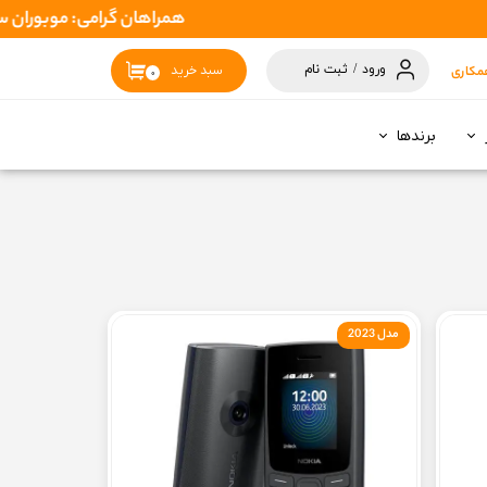
همراهان گرامی: موبوران سفارشات شما را در اسرع وقت ( 1 تا 2 روز کاری ) ارسال میکند تا نهای
ورود
/
ثبت نام
مکاری
سبد خرید
۰
حساب کاربری
من
برندها
تغییر گذر واژه
سفارشات
خروج از حساب
کاربری
مدل 2023