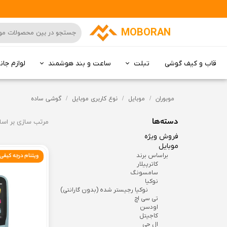
MOBORAN
قاب و کیف گوشی
تبلت
ساعت و بند هوشمند
لوازم جان
کامپیوتر All in one
موبوران
موبایل
نوع کاربری موبایل
گوشی ساده
دسته‌ها
مرتب سازی بر اس
فروش ویژه
موبایل
براساس برند
ویتنام درجه کیفی A+
کاترپیلار
سامسونگ
نوکیا
نوکیا رجیستر شده (بدون گارانتی)
تی سی اچ
اودسن
کاجیتل
ال جی