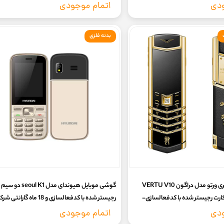
ودی
اتمام موجودی
بدنه فلزی
گوشی ساده لاکچری ورتو مدل دراگون VERTU V10
گوشی موبایل هیوندای مدل ul K1
سیم کارت رجیستر شده با کدفعالسازی-
رجیستر شده با کدفعالسازی و 18 ماه گارانت
(بدون گارانتی شرکتی)
ودی
اتمام موجودی