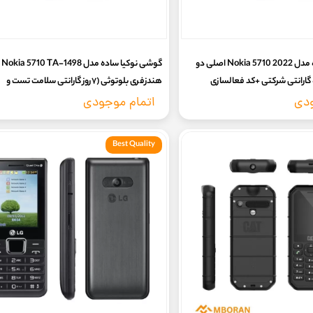
گوشی نوکیا ساده مدل 2022 5710 Nokia اصلی دو
گوش
ارت ( 18 ماه گارانتی شرکتی +کد فعالسازی
هندزفری بلوتوثی (۷روز گارانتی سلامت تست و
فنلاند
تعویض)
ودی
اتمام موجودی
Best Quality