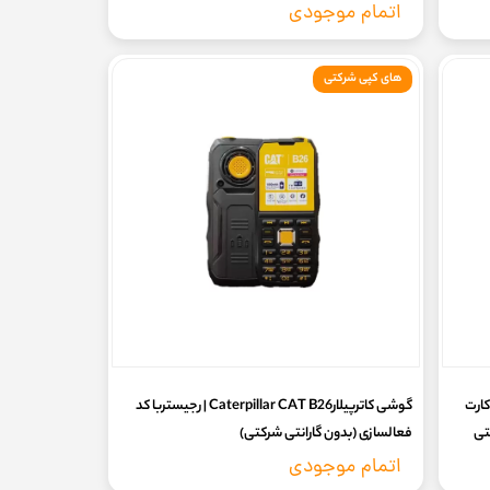
(گارانتی 7روزه سلامت کالا تست و تعویض)
اتمام موجودی
های کپی شرکتی
seo دو سیم کارت
گوشی کاترپیلارCaterpillar CAT B26 | رجیستربا کد
ی شرکتی
فعالسازی (بدون گارانتی شرکتی)
اتمام موجودی