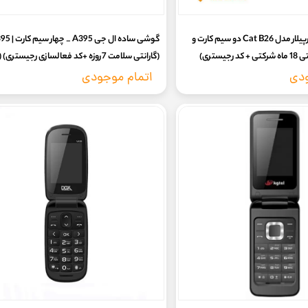
گوشی موبایل کاترپیلار مدل Cat B26 دو سیم کارت و
گوشی ساده ال ج
یستری)
(گارانتی سلامت 7روزه +کد فعالسازی رجیستری
گارانتی شرکتی)
ودی
اتمام موجودی