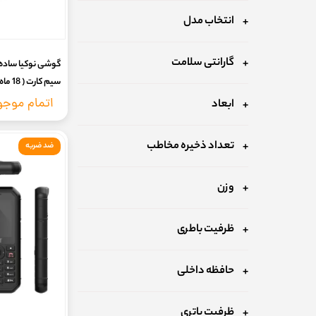
انتخاب مدل
گارانتی سلامت
سیم ک
رجیستری) سفارش 
اتمام موج
ابعاد
تعداد ذخیره مخاطب
ضد ضربه
وزن
ظرفیت باطری
حافظه داخلی
ظرفبت باتری