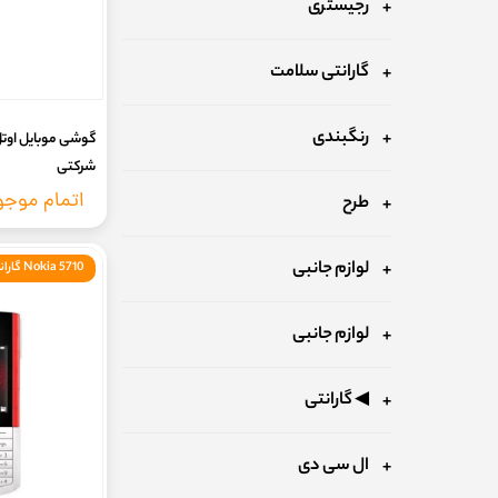
رجیستری
گارانتی سلامت
رنگبندی
شرکتی
اتمام موج
طرح
لوازم جانبی
Nokia 5710 گارانتی 18ماه (فنلاند)
لوازم جانبی
◀ گارانتی
ال سی دی