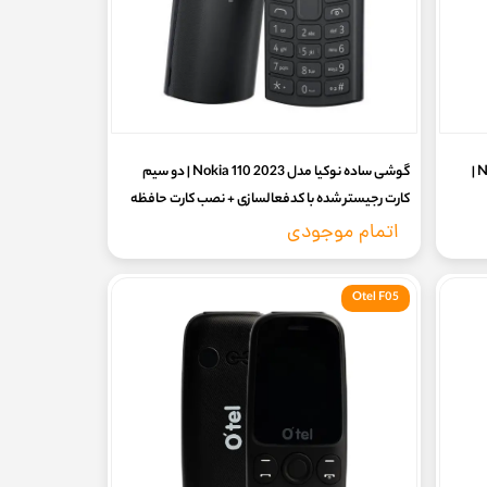
گوشی ساده نوکیا مدل Nokia 125 TA-1253 DS |
گوشی ساده نوکیا مدل Nokia 110 2023 | دو سیم
کارت رجیستر شده با کدفعالسازی + نصب کارت حافظه
(با گارانتی 7 روزه سلامت)
اتمام موجودی
Otel F05