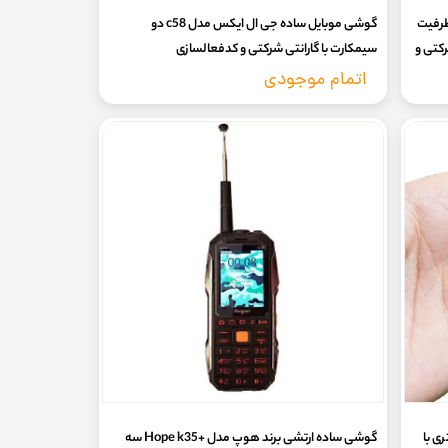
م‌ کارت ظرفیت
گوشی موبایل ساده جی ال ایکس مدل c58 دو
گارانتی 18 ماهه شرکتی و
سیمکارت با گارانتی شرکتی و کدفعالسازی
اتمام موجودی
یستری با
گوشی ساده ارتشی برند هوپ مدل +Hope k35 سه