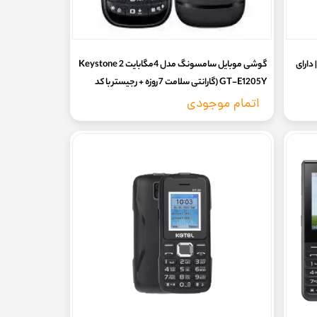
ی نوکیا ساده مدل Nokia 5710 TA-1498 | دارای
گوشی موبایل سامسونگ مدل 4مگابایت Keystone 2
GT-E1205Y (گارانتی سلامت 7روزه + رجیستر با کد
فعالسازی)
اتمام موجودی