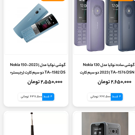
گوشی ساده نوکیا مدل Nokia 130
گوشی نوکیا مدل Nokia 150-2023 |
2023 | TA-1576 DSN دو سیم کارت
TA-1582 DS دو سیم کارت (رجیستر+
(بدون گارنتی شرکتی) (7 روز گارانتی
کد فعالسازی) (گارانتی 7روز سلامت )
۲,۶۵۰,۰۰۰ تومان
۲,۵۵۰,۰۰۰ تومان
سلامت تست و تعویض)
4 قسط
662,500 تومانی
4 قسط
637,500 تومانی