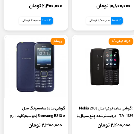
کد فعالسازی) ( با گارانتی سلامت 7 روزه و
گارانتی 7 روزه سلامت )
۱۰,۸۰۰,۰۰۰ تومان
۲,۴۰۰,۰۰۰ تومان
مهلت تست)
4 قسط
2,700,000 تومانی
4 قسط
600,000 تومانی
درجه کیفی A+
ویتنام
',گوشی ساده نوکیا مدل Nokia 210 |
گوشی ساده سامسونگ مدل
TA-1139 - (رجیستر شده چنج سریال با
Samsung B310 e (دو سیم کارت + رم
کدفعالسازی)
خور) گارانتی سلامت 7 روزه
۲,۴۰۰,۰۰۰ تومان
۲,۳۰۰,۰۰۰ تومان