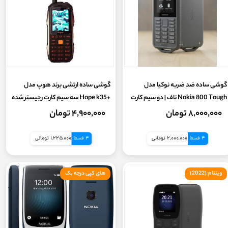
گوشی ساده ضد ضربه نوکیا مدل
گوشی ساده ارتشی برند هوپ مدل
Nokia 800 Tough تاف | دو سیم کارت
+Hope k35 سه سیم کارت رجیستر شده
رم خور
با کدفعالسازی (بدون گارانتی شرکتی)
۸,۰۰۰,۰۰۰ تومان
۴,۹۰۰,۰۰۰ تومان
4 قسط
2,000,000 تومانی
4 قسط
1,225,000 تومانی
ویتنام (2022)
های کپی درجه یک