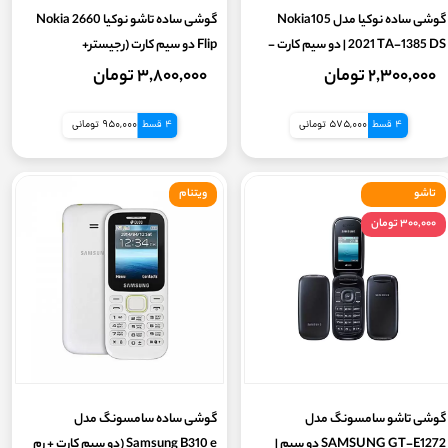
گوشی ساده نوکیا مدل Nokia105
گوشی ساده تاشو نوکیا Nokia 2660
2021 TA-1385 DS | دو سیم کارت -
Flip دو سیم کارت (رجیستر+
رجیستر با کدفعالسازی - (گارانتی سلامت
کدفعالسازی) (بدون گارانتی) تاشو
۲,۳۰۰,۰۰۰ تومان
۳,۸۰۰,۰۰۰ تومان
7 روزه )
4 قسط
575,000 تومانی
4 قسط
950,000 تومانی
تاشو
ویتنام
۳۰۰,۰۰۰ تومان
گوشی تاشو سامسونگ مدل
گوشی ساده سامسونگ مدل
SAMSUNG GT-E1272 دو سیم |
Samsung B310 e (دو سیم کارت + رم