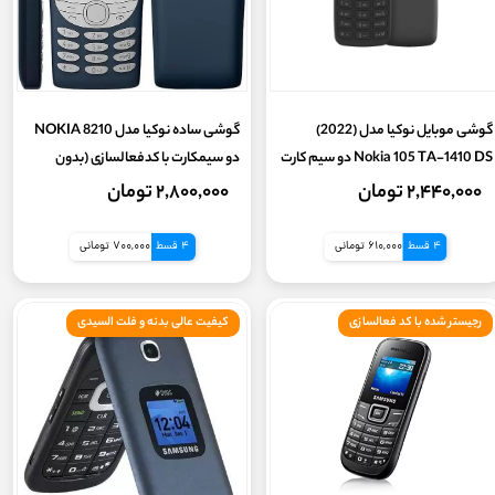
گوشی موبایل نوکیا مدل (2022)
گوشی ساده نوکیا مدل NOKIA 8210
Nokia 105 TA-1410 DS دو سیم کارت
دو سیمکارت با کدفعالسازی (بدون
| ویتنام (گارانتی7 روزه سلامت کالا)
گارانتی شرکتی)
۲,۴۴۰,۰۰۰ تومان
۲,۸۰۰,۰۰۰ تومان
4 قسط
610,000 تومانی
4 قسط
700,000 تومانی
رجیستر شده با کد فعالسازی
کیفیت عالی بدنه و فلت السیدی