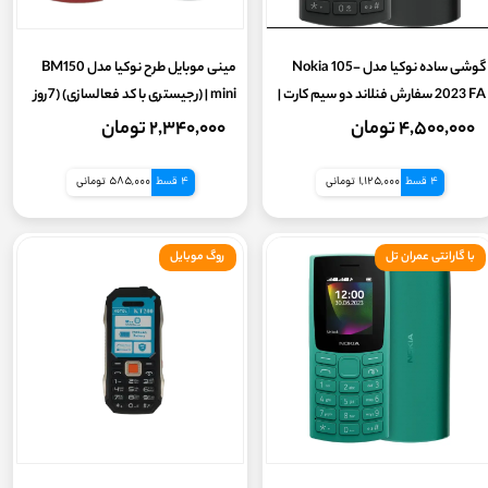
گوشی ساده نوکیا مدل Nokia 105-
مینی موبایل طرح نوکیا مدل BM150
2023 FA سفارش فنلاند دو سیم‌ کارت |
mini | (رجیستری با کد فعالسازی) (7روز
( گارانتی 18 ماهه شرکتی)
گارانتی سلامت کالا)
۴,۵۰۰,۰۰۰ تومان
۲,۳۴۰,۰۰۰ تومان
4 قسط
1,125,000 تومانی
4 قسط
585,000 تومانی
با گارانتی عمران تل
روگ موبایل