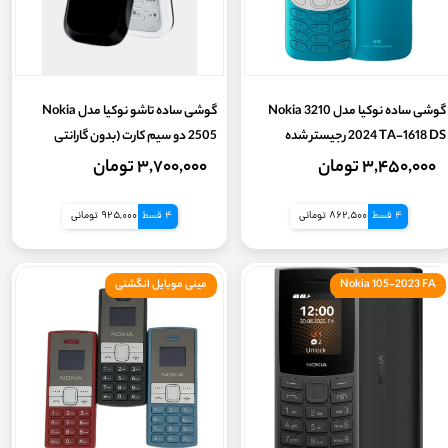
گوشی ساده نوکیا مدل Nokia 3210
گوشی ساده تاشو نوکیا مدل Nokia
2024 TA-1618 DS رجیستر شده
2505 دو سیم کارت (بدون گارانتی
(گارانتی هفت روزه سلامت کالا )
شرکتی) رجیستر+ کد فعالسازی
۳,۴۵۰,۰۰۰ تومان
۳,۷۰۰,۰۰۰ تومان
4 قسط
862,500 تومانی
4 قسط
925,000 تومانی
Nokia 105-2023 FA
مینی موبایل انگشتی