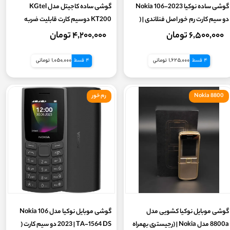
گوشی ساده نوکیا Nokia 106-2023
گوشی ساده کاجیتل مدل KGtel
دو سیم‌ کارت رم خور اصل فنلاندی | (
KT200 دوسیم کارت قابلیت ضربه
گارانتی 18 ماهه شرکتی + فاقد منوی
پذیری بالا (گارانتی سلامت 7 روزه+ کیفیت
۶,۵۰۰,۰۰۰ تومان
۴,۲۰۰,۰۰۰ تومان
زبان فارسی)
ساخت بسیار بالا)
4 قسط
1,625,000 تومانی
4 قسط
1,050,000 تومانی
Nokia 8800
رم خور
گوشی موبایل نوکیا کشویی مدل
گوشی موبایل نوکیا مدل Nokia 106
8800a مدل Nokia | (رجیستری بهمراه
2023 | TA-1564 DS دو سیم‌ کارت (