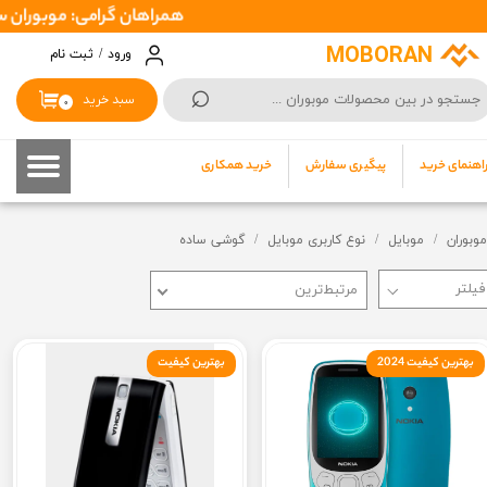
همراهان گرامی: موبوران سفارشات شما را در اسرع وقت ( 1 تا 2 روز کاری ) ارسال میک
حساب کاربری من
MOBORAN
ورود
/
ثبت نام
⌕
تغییر گذر واژه
سبد خرید
۰
سفارشات
اهنمای خرید
پیگیری سفارش
خرید همکاری
خروج از حساب کاربری
موبوران
موبایل
نوع کاربری موبایل
گوشی ساده
مرتبط‌ترین
بهترین کیفیت 2024
بهترین کیفیت