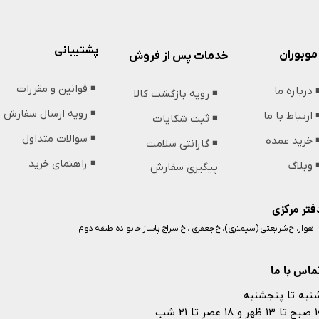
پشتیبانی
موبوران
خدمات پس از فروش
◾️ قوانین و مقررات
️ درباره ما
◾️ رویه بازگشت کالا
◾️ رویه ارسال سفارش
️ ارتباط با ما
◾️ ثبت شکایات
◾️ سوالات متداول
️ خرید عمده
◾️ گارانتی سلامت
◾️ راهنمای خرید
️ وبلاگ
پیگیری سفارش
فتر مرکزی
️ اهواز، خ شریعتی (سیمتری)، خ جعفری ، خ سراج پاساژ خانواده طبقه دوم
ماس با ما
نبه تا پنجشنبه
 و 18 عصر تا 21 شب