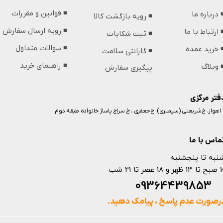
◾️ قوانین و مقررات
️ درباره ما
◾️ رویه بازگشت کالا
◾️ رویه ارسال سفارش
️ ارتباط با ما
◾️ ثبت شکایات
◾️ سوالات متداول
️ خرید عمده
◾️ گارانتی سلامت
◾️ راهنمای خرید
️ وبلاگ
پیگیری سفارش
فتر مرکزی
️ اهواز، خ شریعتی (سیمتری)، خ جعفری ، خ سراج پاساژ خانواده طبقه دوم
ماس با ما
نبه تا پنجشنبه
 و 18 عصر تا 21 شب
093644398
رصورت عدم پاسخ ، پیامک دهید.