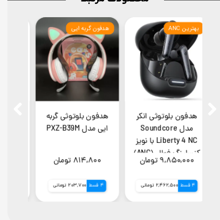
بهترین ANC
هدفون گربه ایی
ل
هدفون بلوتوثی انکر
هدفون بلوتوثی گربه
 Bm10 +
مدل Soundcore
ایی مدل PXZ-B39M
anz
زی
Liberty 4 NC با نویز
ا
کنسلینگ فعال (ANC)
۹,۸۵۰,۰۰۰ تومان
۸۱۴,۸۰۰ تومان
۰۰۰
بهمراه گارانتی طلایی
ایستا 18 ماه
4 قسط
2,462,500 تومانی
4 قسط
203,700 تومانی
4 قسط