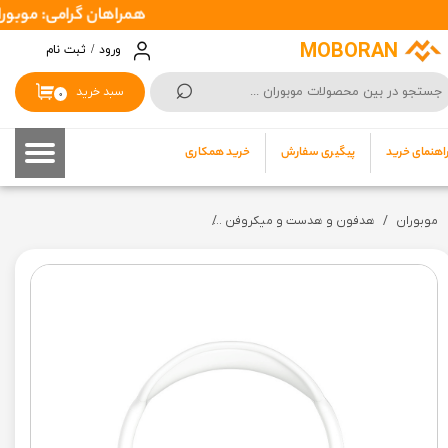
همراهان گرامی: موبوران سفارشات شما را در اسرع وقت ( 1 تا 2 رو
حساب کاربری من
MOBORAN
ورود
/
ثبت نام
⌕
تغییر گذر واژه
سبد خرید
۰
سفارشات
اهنمای خرید
پیگیری سفارش
خرید همکاری
خروج از حساب کاربری
موبوران
هدفون و هدست و میکروفن
هدفون بی سیم بلوتوثی مدل Airpods P9