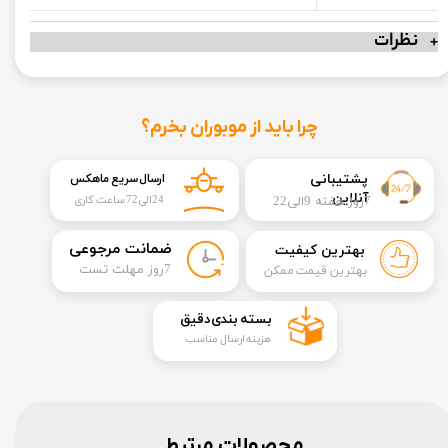
نظرات
چرا باید از موبوران بخرم؟
​​پشتیبانی
ارسال سریع ماهکس
آنلاین
7روز هفته 9الی22
24الی72 ساعت کاری
​ضمانت مرجوعی
بهترین کیفیت
​7روز مهلت تست
بهترین قیمت ممکن
​بسته بندی دقیق​​​​​​​
هزینه ارسال مناسب
محصولات مرتبط