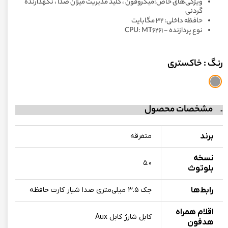
ویژگی‌های خاص:میکروفون ، کلید مدیریت میزان صدا ، نگهدارنده
گردنی
حافظه داخلی: ۳۲ مگابایت
نوع پردازنده - CPU: MT۶۲۶۱
رنگ
: خاکستری
مشخصات محصول
برند
متفرقه
نسخه
۵.۰
بلوتوث
رابط‌ها
جک ۳.۵ میلی‌متری صدا شیار کارت حافظه
اقلام همراه
کابل شارژ کابل Aux
هدفون